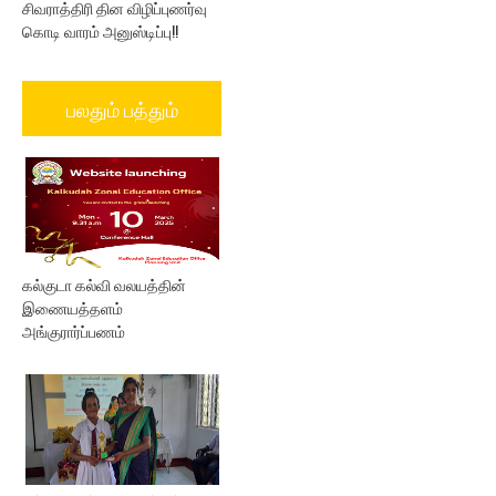
சிவராத்திரி தின விழிப்புணர்வு
கொடி வாரம் அனுஸ்டிப்பு!!
பலதும் பத்தும்
கல்குடா கல்வி வலயத்தின்
இணையத்தளம்
அங்குரார்ப்பணம்