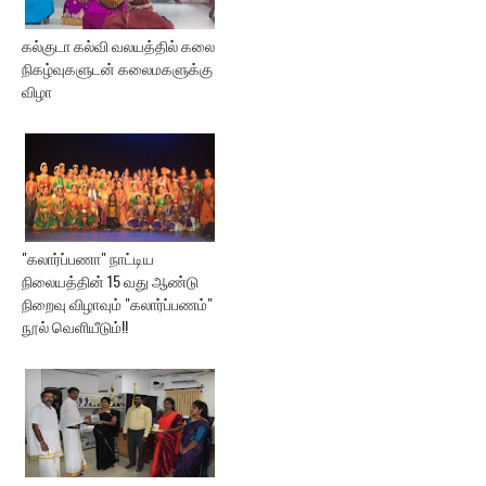
கல்குடா கல்வி வலயத்தில் கலை
நிகழ்வுகளுடன் கலைமகளுக்கு
விழா
"கலார்ப்பணா" நாட்டிய
நிலையத்தின் 15 வது ஆண்டு
நிறைவு விழாவும் "கலார்ப்பணம்"
நூல் வெளியீடும்!!