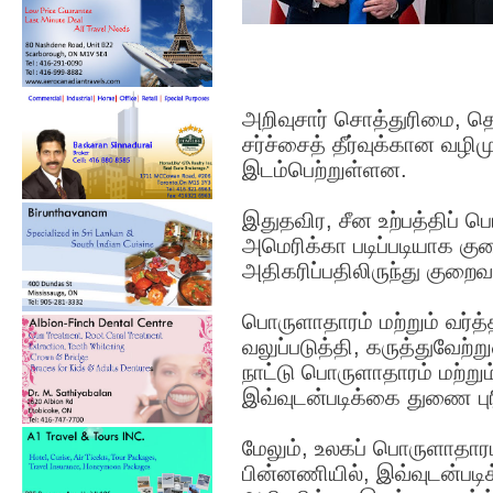
அறிவுசார் சொத்துரிமை, தொழ
சர்ச்சைத் தீர்வுக்கான வழ
இடம்பெற்றுள்ளன.
இதுதவிர, சீன உற்பத்திப் 
அமெரிக்கா படிப்படியாக குற
அதிகரிப்பதிலிருந்து குறைவா
பொருளாதாரம் மற்றும் வர்த்
வலுப்படுத்தி, கருத்துவேற்
நாட்டு பொருளாதாரம் மற்றும
இவ்வுடன்படிக்கை துணை புரி
மேலும், உலகப் பொருளாதாரம
பின்னணியில், இவ்வுடன்பட