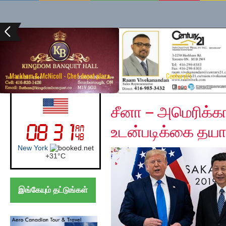
Markham & McNicoll - Chef depot plaza
Century21
Sunday, December 15,
UK (London)
சீனா – அமெரிக்கா
உடன்படிக்கை தயா
London
+
27°
C
இங்கேயும் தட்டுங்கள்