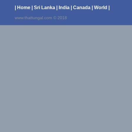
| Home
| Sri Lanka
| India
| Canada
| World |
www.thattungal.com © 2018