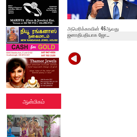
அமெரிக்காவின் 46ஆவது
ஜனாதிபதியாக ஜோ...
ஆன்மிகம்