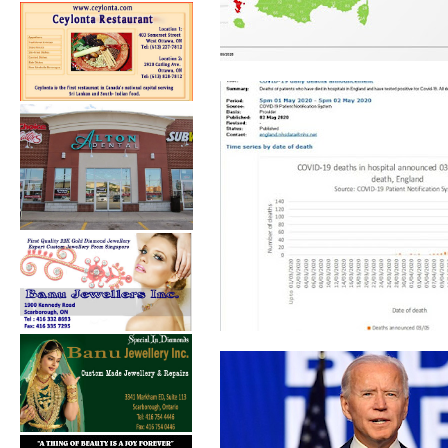
24 மணித்தியாலத்தில்,
பிரான்ஸில் 330...
நாளாந்த மரணத்தில்,
பிரிட்டனும் கீழி...