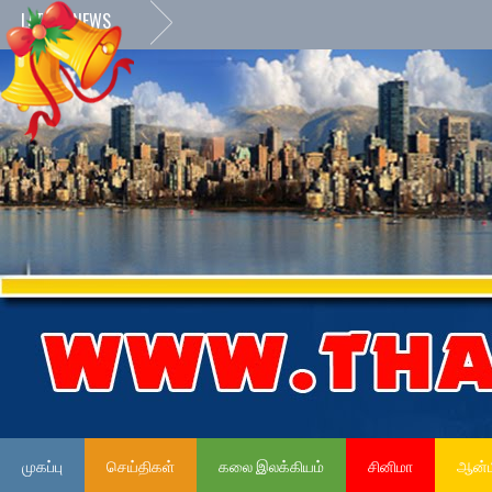
LATEST NEWS
முகப்பு
செய்திகள்
கலை இலக்கியம்
சினிமா
ஆன்ம