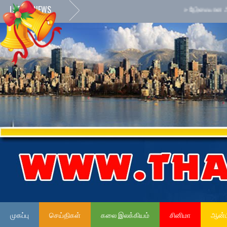
LATEST NEWS
»
நேர்மையான அரச சேவை
முகப்பு
செய்திகள்
கலை இலக்கியம்
சினிமா
ஆன்ம