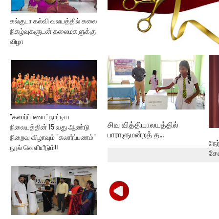
கல்குடா கல்வி வலயத்தில் கலை
நிகழ்வுகளுடன் கலைமகளுக்கு
விழா
கல்குடா கல்வி வலயத்தின்
இணையத்தளம் ...
"கலார்ப்பணா" நாட்டிய
சிவ வித்தியாலயத்தில்
நிலையத்தின் 15 வது ஆண்டு
பாராளுமன்றத் த...
நிறைவு விழாவும் "கலார்ப்பணம்"
நே
நூல் வெளியீடும்!!
சே