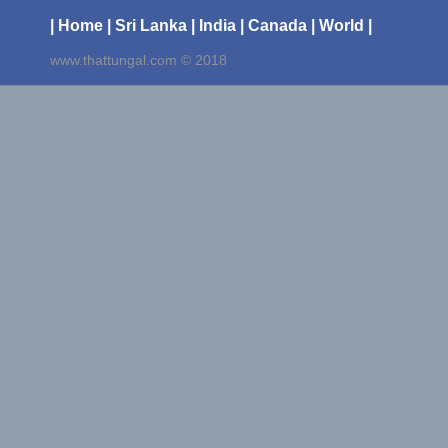
| Home
| Sri Lanka
| India
| Canada
| World |
www.thattungal.com © 2018