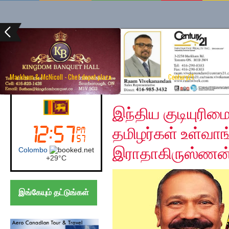
Markham & McNicoll - Chef depot plaza
Century21
Wednesday, December
Sri Lanka
இந்திய குடியுரிம
தமிழர்கள் உள்வா
இராதாகிருஸ்ணன
Colombo
+
29°
C
இங்கேயும் தட்டுங்கள்