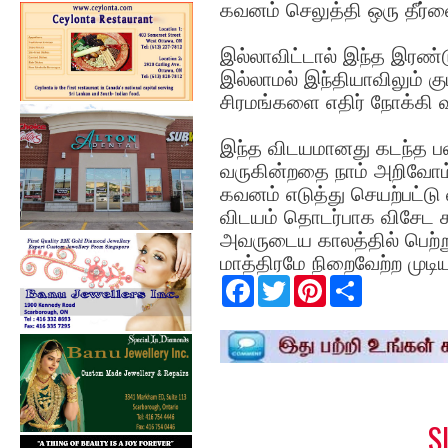
கவனம் செலுத்தி ஒரு தீர்வ
இல்லாவிட்டால் இந்த இரண்ட
இல்லாமல் இந்தியாவிலும் கு
சிரமங்களை எதிர் நோக்கி வ
இந்த விடயமானது கடந்த பல
வருகின்றதை நாம் அறிவோம்
கவனம் எடுத்து செயற்பட்டு 
விடயம் தொடர்பாக விசேட க
அவருடைய காலத்தில் பெற்
மாத்திரமே நிறைவேற்ற முடியும
F
T
P
S
a
w
i
h
c
i
n
a
e
t
t
r
b
t
e
e
o
e
r
o
r
e
k
s
t
S