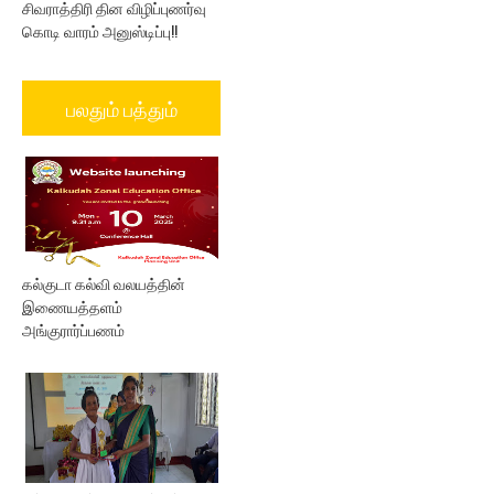
சிவராத்திரி தின விழிப்புணர்வு
கொடி வாரம் அனுஸ்டிப்பு!!
பலதும் பத்தும்
கல்குடா கல்வி வலயத்தின்
இணையத்தளம்
அங்குரார்ப்பணம்