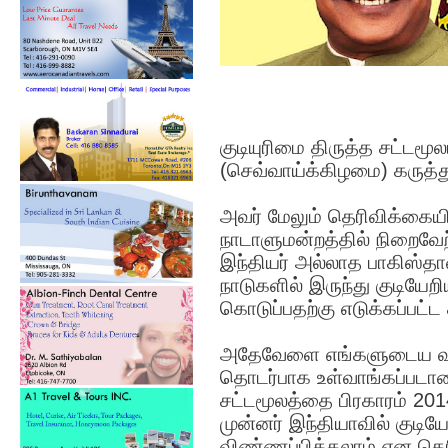
குடியுரிமை திருத்த சட்டம
(செவ்வாய்க்கிழமை) கருத்த
அவர் மேலும் தெரிவிக்கையில
நாடாளுமன்றத்தில் நிறைவேற்ற
இந்தியர் அல்லாத பாகிஸ்த
நாடுகளில் இருந்து குடியேறி
கொடுப்பதற்கு எடுக்கப்பட்ட 
அதேவேளை எங்களுடைய வடகி
தொடர்பாக உள்வாங்கப்படாம
சட்டமூலத்தை பிரகாரம் 201
முன்னர் இந்தியாவில் குடிய
விண்ணப்பிக்கலாம் என தெரி