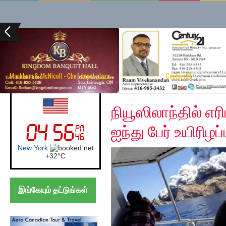
Markham & McNicoll - Chef depot plaza
Century21
Tuesday, December 10
UK (London)
நியூஸிலாந்தில் எ
ஐந்து பேர் உயிரிழப்ப
London
+
21°
C
இங்கேயும் தட்டுங்கள்