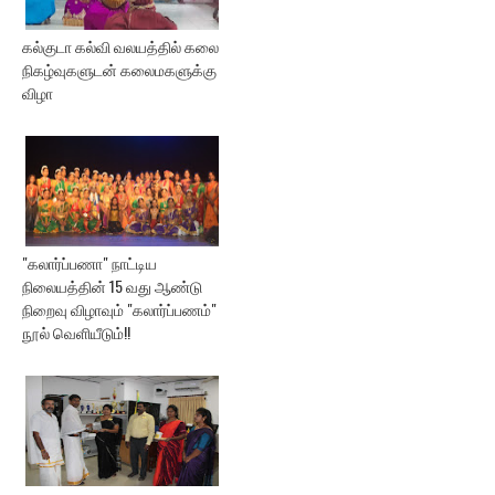
கல்குடா கல்வி வலயத்தில் கலை
நிகழ்வுகளுடன் கலைமகளுக்கு
விழா
"கலார்ப்பணா" நாட்டிய
நிலையத்தின் 15 வது ஆண்டு
நிறைவு விழாவும் "கலார்ப்பணம்"
நூல் வெளியீடும்!!