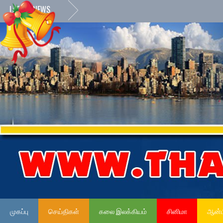
LATEST NEWS
முகப்பு
செய்திகள்
கலை இலக்கியம்
சினிமா
ஆன்ம