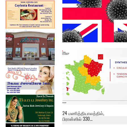
கொரோனா – இத்தாலியின்
மொத்த மரண எண்ண...
24 மணித்தியாலத்தில்,
பிரான்ஸில் 330...