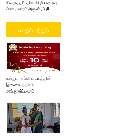
சிவராத்திரி தின விழிப்புணர்வு
கொடி வாரம் அனுஸ்டிப்பு!!
பலதும் பத்தும்
கல்குடா கல்வி வலயத்தின்
இணையத்தளம்
அங்குரார்ப்பணம்