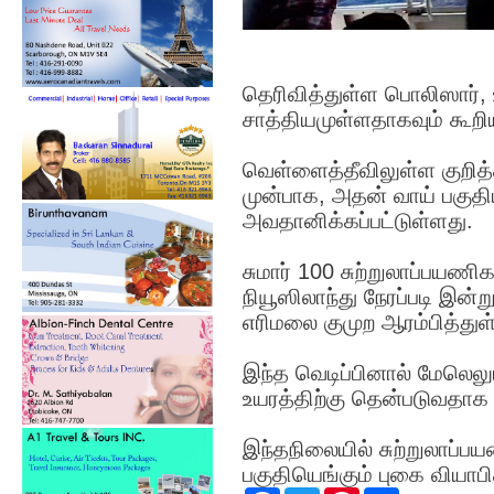
தெரிவித்துள்ள பொலிஸார், உ
சாத்தியமுள்ளதாகவும் கூறி
வெள்ளைத்தீவிலுள்ள குறித்
முன்பாக, அதன் வாய் பகுதி
அவதானிக்கப்பட்டுள்ளது.
சுமார் 100 சுற்றுலாப்பயண
நியூஸிலாந்து நேரப்படி இன்
எரிமலை குமுற ஆரம்பித்துள
இந்த வெடிப்பினால் மேலெலும்
உயரத்திற்கு தென்படுவதாக 
இந்தநிலையில் சுற்றுலாப்ப
பகுதியெங்கும் புகை வியாபித