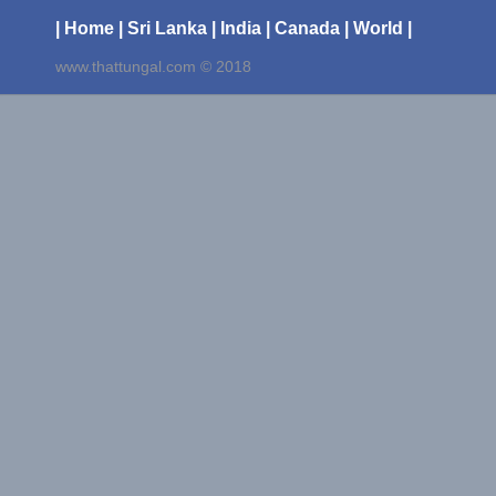
| Home
| Sri Lanka
| India
| Canada
| World |
www.thattungal.com © 2018