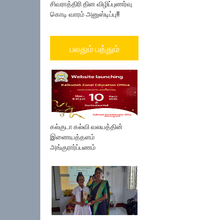
சிவராத்திரி தின விழிப்புணர்வு
கொடி வாரம் அனுஸ்டிப்பு!!
பலதும் பத்தும்
கல்குடா கல்வி வலயத்தின்
இணையத்தளம்
அங்குரார்ப்பணம்