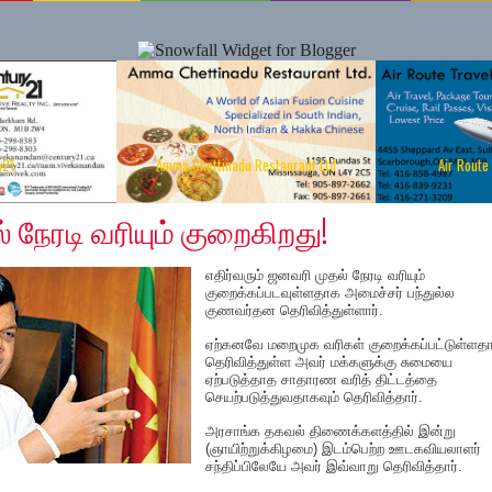
y21
Amma Chettinadu Restaurant Ltd
Air Route
 2019
 நேரடி வரியும் குறைகிறது!
எதிர்வரும் ஜனவரி முதல் நேரடி வரியும்
குறைக்கப்படவுள்ளதாக அமைச்சர் பந்துல்ல
குணவர்தன தெரிவித்துள்ளார்.
ஏற்கனவே மறைமுக வரிகள் குறைக்கப்பட்டுள்ளத
தெரிவித்துள்ள அவர் மக்களுக்கு சுமையை
ஏற்படுத்தாத சாதாரண வரித் திட்டத்தை
செயற்படுத்துவதாகவும் தெரிவித்தார்.
அரசாங்க தகவல் திணைக்களத்தில் இன்று
(ஞாயிற்றுக்கிழமை) இடம்பெற்ற ஊடகவியலாளர்
சந்திப்பிலேயே அவர் இவ்வாறு தெரிவித்தார்.