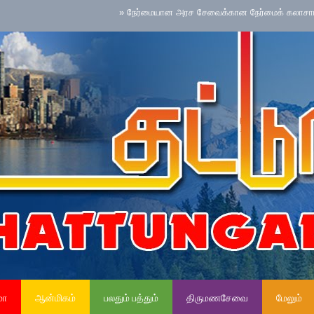
»
நேர்மையான அரச சேவைக்கான நேர்மைக் கலாசாரம் தேசிய செ
மா
ஆன்மிகம்
பலதும் பத்தும்
திருமணசேவை
மேலும்