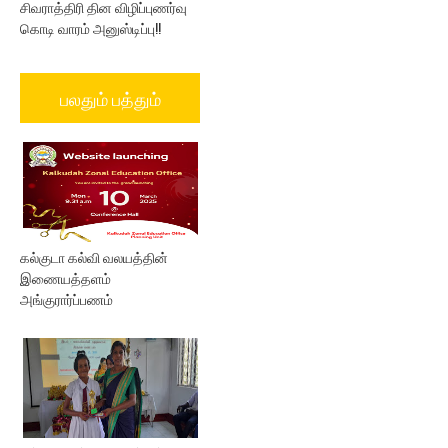
சிவராத்திரி தின விழிப்புணர்வு
கொடி வாரம் அனுஸ்டிப்பு!!
பலதும் பத்தும்
கல்குடா கல்வி வலயத்தின்
இணையத்தளம்
அங்குரார்ப்பணம்