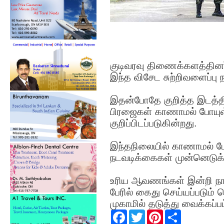
குடிவரவு திணைக்களத்தினர
இந்த விசேட சுற்றிவளைப்பு
இதன்போதே குறித்த இடத்தில
பிரஜைகள் காணாமல் போயுள
குறிப்பிடப்படுகின்றது.
இந்தநிலையில் காணாமல் ப
நடவடிக்கைகள் முன்னெடுக்க
உரிய ஆவணங்கள் இன்றி நாட்டி
பேரில் கைது செய்யப்படும்
முகாமில் தடுத்து வைக்கப்பட
F
T
P
S
a
w
i
h