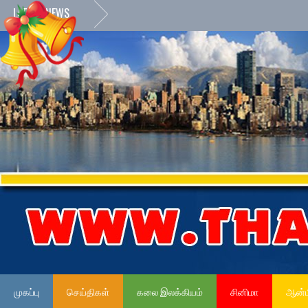
LATEST NEWS
முகப்பு
செய்திகள்
கலை இலக்கியம்
சினிமா
ஆன்ம