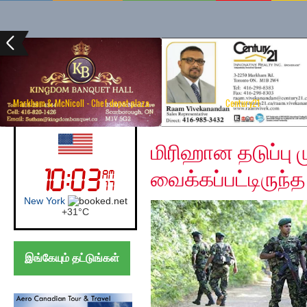
Markham & McNicoll - Chef depot plaza
Century21
Friday, December 6, 2
UK (London)
மிரிஹான தடுப்பு ம
வைக்கப்பட்டிருந்
London
+
27°
C
இங்கேயும் தட்டுங்கள்