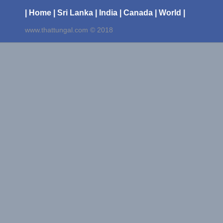
| Home
| Sri Lanka
| India
| Canada
| World |
www.thattungal.com © 2018