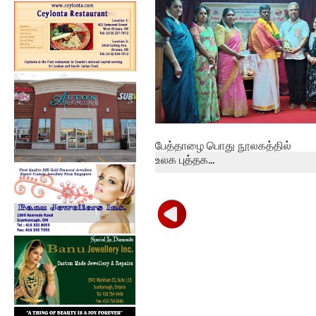
புத
பேத்தாழை பொது நூலகத்தில்
உலக புத்தக...