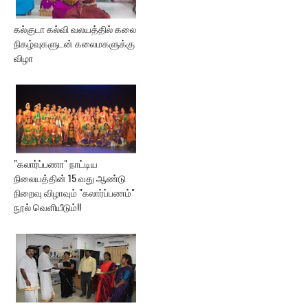
கல்குடா கல்வி வலயத்தில் கலை
நிகழ்வுகளுடன் கலைமகளுக்கு
விழா
"கலார்ப்பணா" நாட்டிய
நிலையத்தின் 15 வது ஆண்டு
நிறைவு விழாவும் "கலார்ப்பணம்"
நூல் வெளியீடும்!!