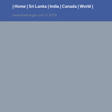
| Home
| Sri Lanka
| India
| Canada
| World |
www.thattungal.com © 2018