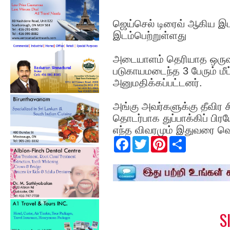
ஜெய்செல் டிரைவ் ஆகிய இ
இடம்பெற்றுள்ளது
அடையாளம் தெரியாத ஒருவர் ந
படுகாயமடைந்த 3 பேரும் மீட
அனுமதிக்கப்பட்டனர்.
அங்கு அவர்களுக்கு தீவிர ச
தொடர்பாக துப்பாக்கிப் ப
எந்த விவரமும் இதுவரை வெ
F
T
P
S
a
w
i
h
c
i
n
a
e
t
t
r
b
t
e
e
o
e
r
o
r
e
k
s
t
S