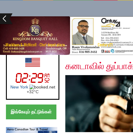
Markham & McNicoll - Chef depot plaza
Century21
Tuesday, December 10
UK (London)
கனடாவில் துப்பாக்க
London
+
22°
C
இங்கேயும் தட்டுங்கள்