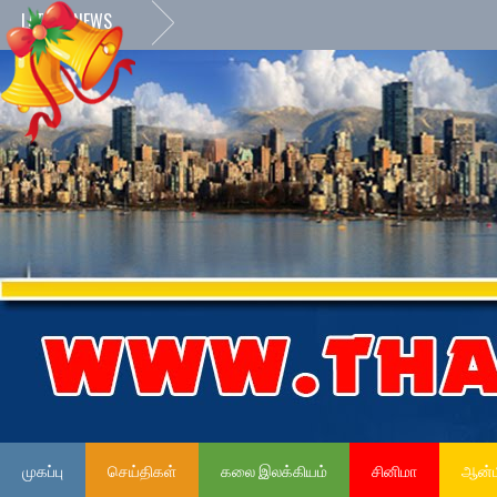
LATEST NEWS
முகப்பு
செய்திகள்
கலை இலக்கியம்
சினிமா
ஆன்ம