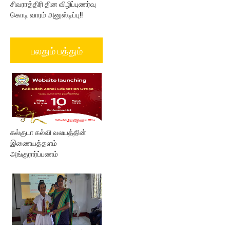
சிவராத்திரி தின விழிப்புணர்வு
கொடி வாரம் அனுஸ்டிப்பு!!
பலதும் பத்தும்
கல்குடா கல்வி வலயத்தின்
இணையத்தளம்
அங்குரார்ப்பணம்