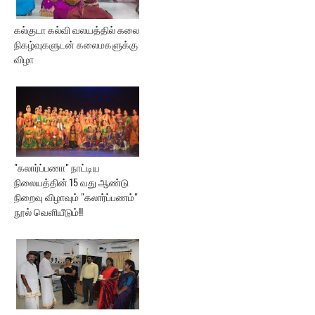
கல்குடா கல்வி வலயத்தில் கலை
நிகழ்வுகளுடன் கலைமகளுக்கு
விழா
"கலார்ப்பணா" நாட்டிய
நிலையத்தின் 15 வது ஆண்டு
நிறைவு விழாவும் "கலார்ப்பணம்"
நூல் வெளியீடும்!!