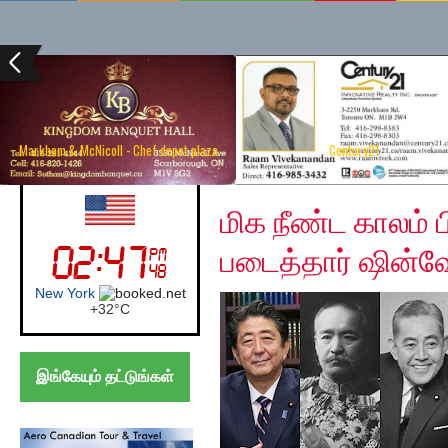
Markham & McNicoll - Chef depot plaza
Century21
Friday, November 22,
UK (London)
மிக நீண்ட காலம்
படைத்தார் ஷின்
London
+
27°
C
இங்கேயும் தட்டுங்கள்