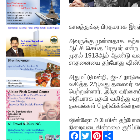
காலத்துக்கு பிரதமராக இரு
அவருக்கு முன்னதாக, கற்சு
ஆட்சி செய்த பிரதமர் என்ற
முதல் 1913ஆம் ஆண்டு வரை
சாதனையை தற்போது ஷின்ஷோ
அதுமட்டுமன்றி, ஜி-7 நாடுக
வகித்த 2ஆவது தலைவர் எ
பெற்றுள்ளார். இந்த வரிசை
அதிபராக பதவி வகித்து வரு
தகவல்கள் தெரிவிக்கின்றன
ஷின்ஷோ அபேயின் தற்போத
நிறைவடைகின்றமை குறிப்பி
F
T
P
S
a
w
i
h