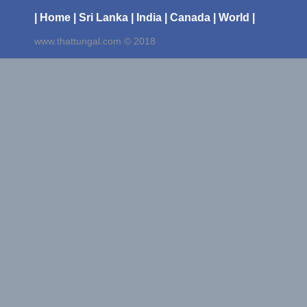
| Home
| Sri Lanka
| India
| Canada
| World |
www.thattungal.com © 2018