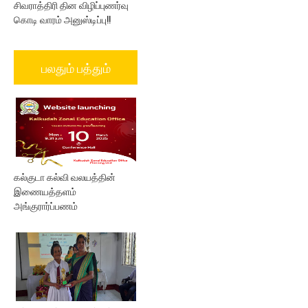
சிவராத்திரி தின விழிப்புணர்வு
கொடி வாரம் அனுஸ்டிப்பு!!
பலதும் பத்தும்
கல்குடா கல்வி வலயத்தின்
இணையத்தளம்
அங்குரார்ப்பணம்