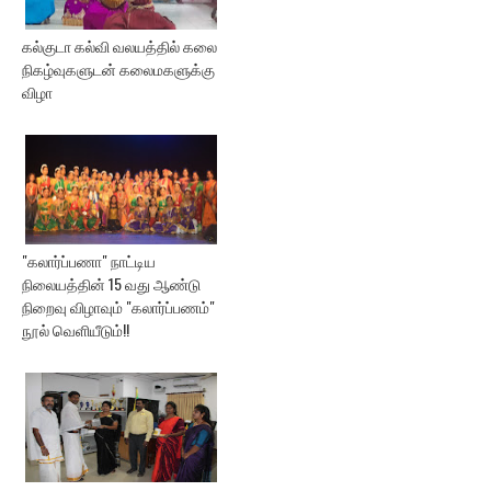
கல்குடா கல்வி வலயத்தில் கலை
நிகழ்வுகளுடன் கலைமகளுக்கு
விழா
"கலார்ப்பணா" நாட்டிய
நிலையத்தின் 15 வது ஆண்டு
நிறைவு விழாவும் "கலார்ப்பணம்"
நூல் வெளியீடும்!!