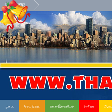
LATEST NEWS
முகப்பு
செய்திகள்
கலை இலக்கியம்
சினிமா
ஆன்ம