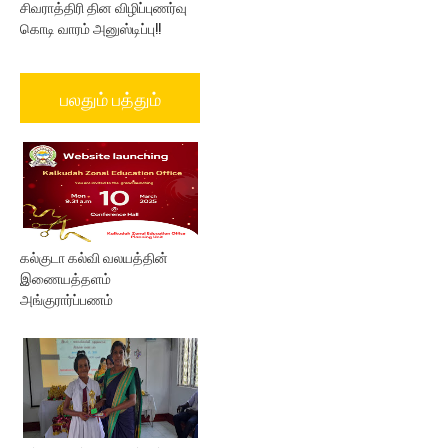
சிவராத்திரி தின விழிப்புணர்வு
கொடி வாரம் அனுஸ்டிப்பு!!
பலதும் பத்தும்
கல்குடா கல்வி வலயத்தின்
இணையத்தளம்
அங்குரார்ப்பணம்