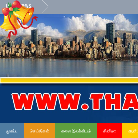
LATEST NEWS
முகப்பு
செய்திகள்
கலை இலக்கியம்
சினிமா
ஆன்ம