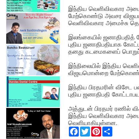
இந்திய வெளிவிவகார அமைச்
மேற்கொண்டு அவசர விஜயம
வெளிவிவகார அமைச்சு தெரி
இலங்கையில் ஜனாதிபதித் த
புதிய ஜனாதிபதியாக கோட்
தனது கடமைகளைப் பொறுப்ப
இந்நிலையில் இந்திய வெளிவ
விஜயமொன்றை மேற்கொண்டு 
இந்திய பிரதமரின் விசேட ப
புதிய ஜனாதிபதி கோட்டாபய 
அத்துடன் பிரதமர் ரணில் வி
இந்திய வெளிவிவகார அமைச்
வெளியாகியுள்ளன.
F
T
P
S
a
w
i
h
c
i
n
a