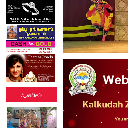
கல்குடா கல்வி வலயத்தின்
ஏற்பாட்டில...
ஆன்மிகம்