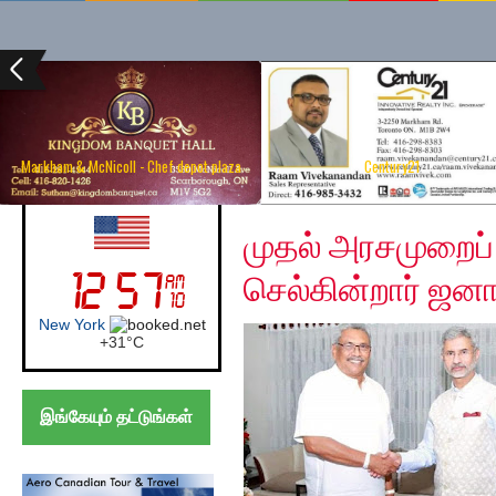
Markham & McNicoll - Chef depot plaza
Century21
Wednesday, November
UK (London)
முதல் அரசமுறைப
செல்கின்றார் ஜன
London
+
27°
C
இங்கேயும் தட்டுங்கள்