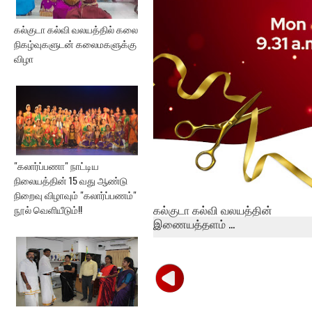
கல்குடா கல்வி வலயத்தில் கலை
நிகழ்வுகளுடன் கலைமகளுக்கு
விழா
"கலார்ப்பணா" நாட்டிய
நிலையத்தின் 15 வது ஆண்டு
நிறைவு விழாவும் "கலார்ப்பணம்"
கல்குடா கல்வி வலயத்தின்
நூல் வெளியீடும்!!
இணையத்தளம் ...