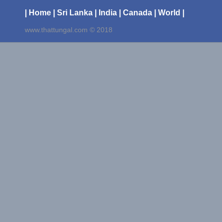
| Home
| Sri Lanka
| India
| Canada
| World |
www.thattungal.com © 2018