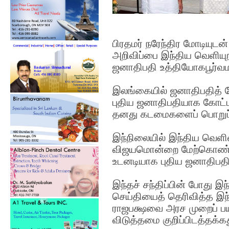
பிரதமர் நரேந்திர மோடியுடன் 
அறிவிப்பை இந்திய வெளியுற
ஜனாதிபதி உத்தியோகபூர்வமா
இலங்கையில் ஜனாதிபதித் த
புதிய ஜனாதிபதியாக கோட்
தனது கடமைகளைப் பொறுப்ப
இந்நிலையில் இந்திய வெளிவ
விஜயமொன்றை மேற்கொண்டு
உடனடியாக புதிய ஜனாதிபதிய
இந்தச் சந்திப்பின் போது இந்
செய்தியைத் தெரிவித்த இந
ராஜபக்ஷவை அரச முறைப் ப
விடுத்தமை குறிப்பிடத்தக்க