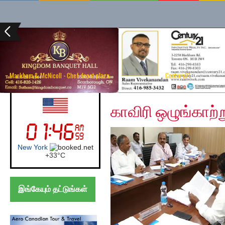
Markham & McNicoll - Chef depot plaza
Century21
Wednesday, November
UK (London)
காவிரி ஒழுங்காற்ற
London
+
26°
C
இங்கேயும் தட்டுங்கள்