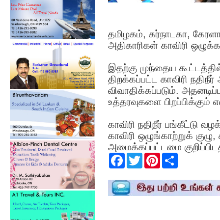
தமிழகம், கர்நாடகா, கேரளா
அதிகாரிகள் காவிரி ஒழுக்க
இதற்கு முந்தைய கூட்டத்தில்
திறக்கப்பட்ட காவிரி நதிநீ
விவாதிக்கப்படும். அதனடிப்
உத்தரவுகளை பிறப்பிக்கும் 
காவிரி நதிநீர் பங்கீட்டு வழ
காவிரி ஒழுங்காற்றுக் கு
அமைக்கப்பட்டமை குறிப்பிட
F
T
P
S
a
w
i
h
c
i
n
a
e
t
t
r
b
t
e
e
o
e
r
o
r
e
k
s
t