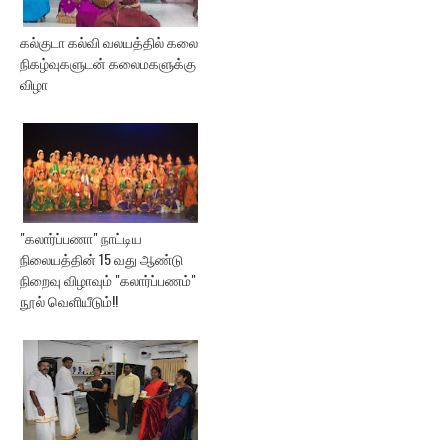
கல்குடா கல்வி வலயத்தில் கலை
நிகழ்வுகளுடன் கலைமகளுக்கு
விழா
"கலார்ப்பணா" நாட்டிய
நிலையத்தின் 15 வது ஆண்டு
நிறைவு விழாவும் "கலார்ப்பணம்"
நூல் வெளியீடும்!!