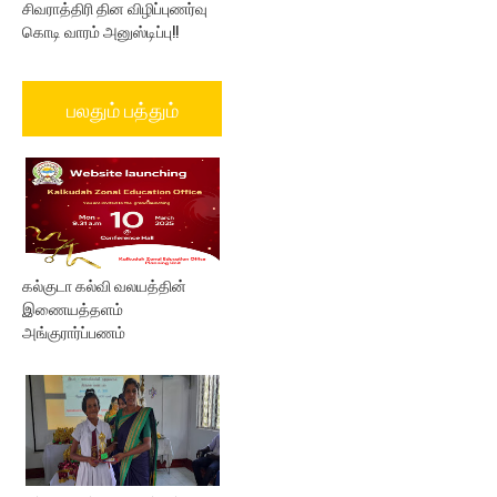
சிவராத்திரி தின விழிப்புணர்வு
கொடி வாரம் அனுஸ்டிப்பு!!
பலதும் பத்தும்
கல்குடா கல்வி வலயத்தின்
இணையத்தளம்
அங்குரார்ப்பணம்