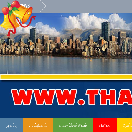
LATEST NEWS
முகப்பு
செய்திகள்
கலை இலக்கியம்
சினிமா
ஆன்ம