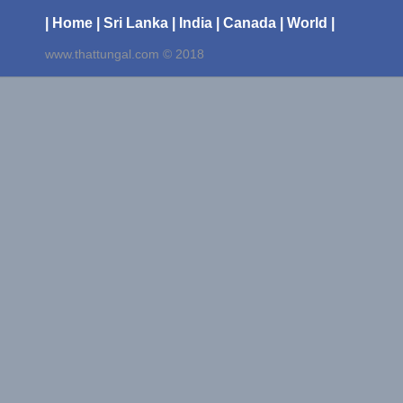
| Home
| Sri Lanka
| India
| Canada
| World |
www.thattungal.com © 2018