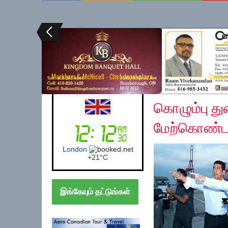
Markham & McNicoll - Chef depot plaza
Centur
Friday, November 29,
Australia (Sydney)
கொழும்பு த
மேற்கொண்டா
Sydney
+
17°
C
இங்கேயும் தட்டுங்கள்