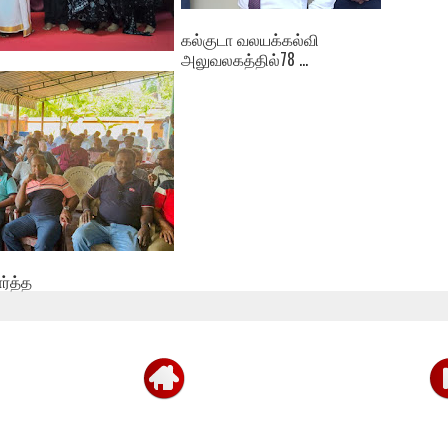
கல்குடா வலயக்கல்வி
அலுவலகத்தில்78 ...
த்தில்
ர்த்த