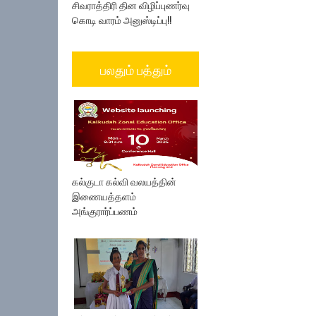
சிவராத்திரி தின விழிப்புணர்வு
கொடி வாரம் அனுஸ்டிப்பு!!
பலதும் பத்தும்
கல்குடா கல்வி வலயத்தின்
இணையத்தளம்
அங்குரார்ப்பணம்