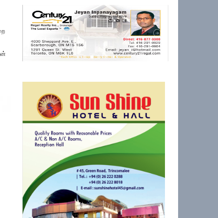
றை
ன்