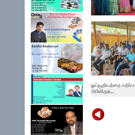
பேத்தாழை பொது நூலக
உலக புத்தக...
ஓய்வூதியத்தை எதிர்பா
அபிவிருத...