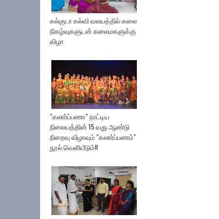
கல்குடா கல்வி வலயத்தில் கலை
நிகழ்வுகளுடன் கலைமகளுக்கு
விழா
"கலார்ப்பணா" நாட்டிய
நிலையத்தின் 15 வது ஆண்டு
நிறைவு விழாவும் "கலார்ப்பணம்"
நூல் வெளியீடும்!!