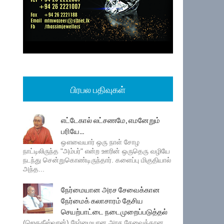
பிரபல பதிவுகள்
எட்டேகால் லட்சணமே, எமனேறும்
பரியே...
ஔவையார் ஒரு நாள் சோழ
நாட்டிலிருந்த "அம்பர்" என்ற ஊரின் ஒருதெரு வழியே
நடந்து சென்றுகொண்டிருந்தார். களைப்பு மிகுதியால்
அந்த...
நேர்மையான அரச சேவைக்கான
நேர்மைக் கலாசாரம் தேசிய
செயற்பாட்டை நடைமுறைப்படுத்தல்
(ஜெகதீஸ்வரன்) நேர்மையான அரச சேவைக்கான