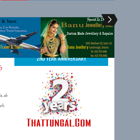
 Travel & Tours
Banu Jewllery
2ND YEAR ANNIVERSARY
ை
ஸ்டன்
ர்.