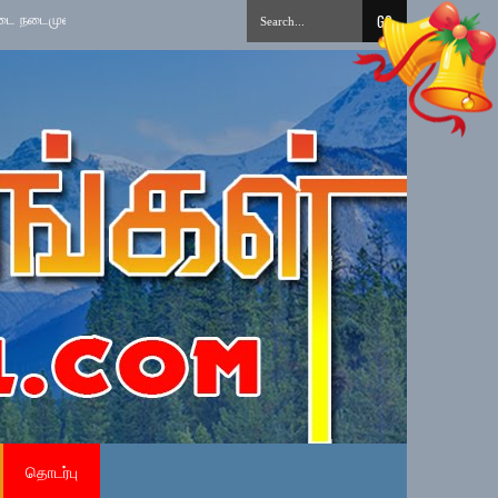
ப்படுத்தல்
»
தமிழ் சிங்கள சித்திரை புதுவருட கலை, கலாசார, விளையாட்டு நிக
தொடர்பு