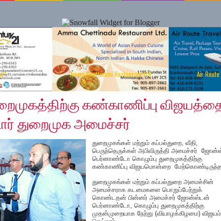
y21
Amma Chettinadu Restaurant Ltd
Air Route
 2019
ுறைமுகத்திற்கு கண்காணிப்பு விஜயத்த
ர் துறைமுக அமைச்சர்
துறைமுகங்கள் மற்றும் கப்பல்துறை, வீதி,
பெருந்தெருக்கள் அபிவிருத்தி அமைச்சர் ஜோன்
பெர்னாண்டோ கொழும்பு துறைமுகத்திற்கு
கண்காணிப்பு விஜயமொன்றை மேற்கொண்டிருந்தா
துறைமுகங்கள் மற்றும் கப்பல்துறை அமைச்சின்
அமைச்சராக கடமைகளை பொறுப்பேற்றுக்
கொண்டதன் பின்னர் அமைச்சர் ஜோன்ஸ்டன்
பெர்னாண்டோ, கொழும்பு துறைமுகத்திற்கு
முதன்முறையாக நேற்று (வியாழக்கிழமை) விஜயம்