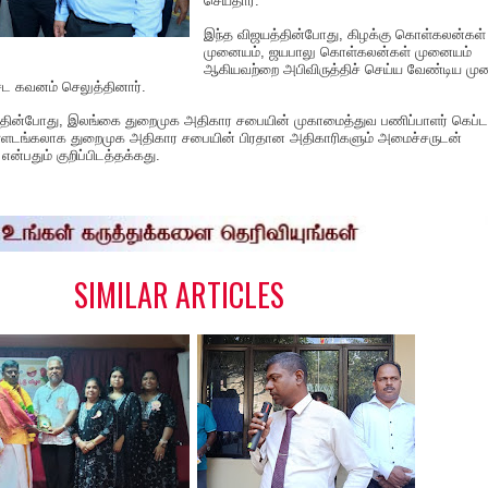
செய்தார்.
இந்த விஜயத்தின்போது, கிழக்கு கொள்கலன்கள்
முனையம், ஜயபாலு கொள்கலன்கள் முனையம்
ஆகியவற்றை அபிவிருத்திச் செய்ய வேண்டிய மு
ட கவனம் செலுத்தினார்.
்தின்போது, இலங்கை துறைமுக அதிகார சபையின் முகாமைத்துவ பணிப்பாளர் கெப்ட
ளடங்கலாக துறைமுக அதிகார சபையின் பிரதான அதிகாரிகளும் அமைச்சருடன்
்பதும் குறிப்பிடத்தக்கது.
S
h
a
e
SIMILAR ARTICLES