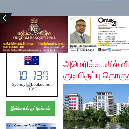
Markham & McNicoll - Chef depot plaza
Century21
Wednesday, November
Australia (Sydney)
அமெரிக்காவில் வ
குடியிருப்பு தொகு
Sydney
+
18°
C
இங்கேயும் தட்டுங்கள்