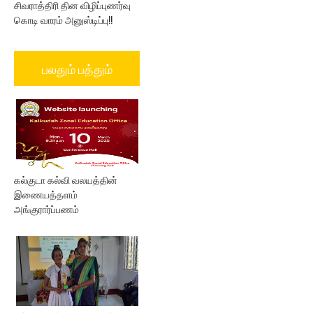
சிவராத்திரி தின விழிப்புணர்வு
கொடி வாரம் அனுஸ்டிப்பு!!
பலதும் பத்தும்
கல்குடா கல்வி வலயத்தின்
இணையத்தளம்
அங்குரார்ப்பணம்