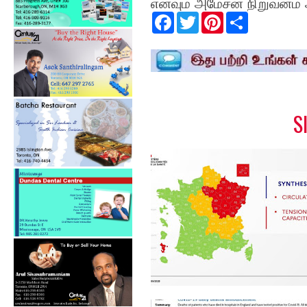
எனவும் அமேசன் நிறுவனம் அற
F
T
P
S
a
w
i
h
c
i
n
a
e
t
t
r
b
t
e
e
o
e
r
o
r
e
k
s
t
S
24 மணித்தியாலத்தில்,