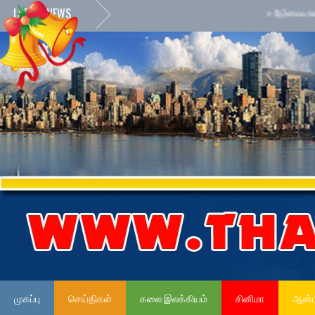
LATEST NEWS
»
நேர்மையான அரச ச
முகப்பு
செய்திகள்
கலை இலக்கியம்
சினிமா
ஆன்ம