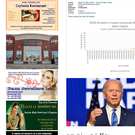
பிரான்ஸில் 330...
நாளாந்த மரணத்தில்,
பிரிட்டனும் கீழி...