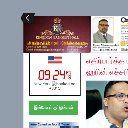
Markham & McNicoll - Chef depot plaza
Centur
Thursday, November 
UK (London)
எதிர்பார்த்த 
ஹரின் எச்சர
London
+
24°
C
இங்கேயும் தட்டுங்கள்