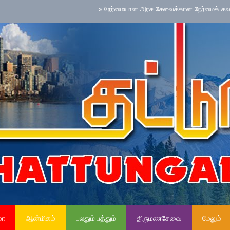
»
நேர்மையான அரச சேவைக்கான நேர்மைக் கலாசாரம் தேசிய
மா
ஆன்மிகம்
பலதும் பத்தும்
திருமணசேவை
மேலும்