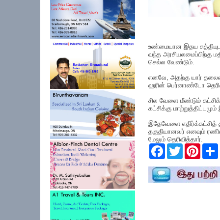
உண்மையான இதய சுத்தியுடன்
வந்த அரசியலமைப்பிற்கு மத
செல்ல வேண்டும்.
எனவே, அதற்கு யார் தலைம
ஹரின் பெர்னாண்டோ தெரிவ
சில வேளை மீண்டும் கட்சிக
கட்சிக்கு மாற்றுத்திட்டமு
இதேவேளை எதிர்க்கட்சித்
தகுதியானவர் எனவும் ரணில்
மேலும் தெரிவித்தார்.
F
T
P
a
w
i
c
i
n
e
t
t
r
b
t
e
o
e
r
o
r
e
k
s
t