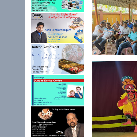
ஓய்வூதியத்தை எதிர்பா
அபிவிருத...