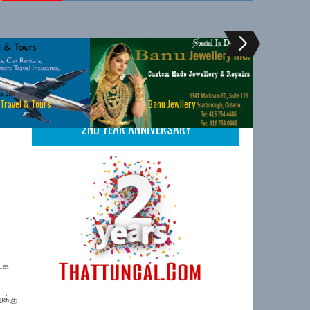
 Travel & Tours
Banu Jewllery
2ND YEAR ANNIVERSARY
டக
ுக்கு