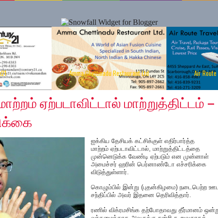
y21
Amma Chettinadu Restaurant Ltd
Air Route
21, 2019
மாற்றம் ஏற்படாவிட்டால் மாற்றுத்திட்டம் –
ிக்கை
ஐக்கிய தேசியக் கட்சிக்குள் எதிர்பார்த்த
மாற்றம் ஏற்படாவிட்டால், மாற்றுத்திட்டத்தை
முன்னெடுக்க வேண்டி ஏற்படும் என முன்னாள்
அமைச்சர் ஹரின் பெர்னாண்டோ எச்சரிக்கை
விடுத்துள்ளார்.
கொழும்பில் இன்று (புதன்கிழமை) நடைபெற்ற ஊ
சந்திப்பில் அவர் இதனை தெரிவித்தார்.
ரணில் விக்ரமசிங்க தற்போதாவது தீர்மானம் ஒன்ற
வந்தமைக்காக அவருக்கு நன்றி கூறுவதாகக்