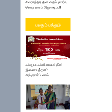
சிவராத்திரி தின விழிப்புணர்வு
கொடி வாரம் அனுஸ்டிப்பு!!
பலதும் பத்தும்
கல்குடா கல்வி வலயத்தின்
இணையத்தளம்
அங்குரார்ப்பணம்