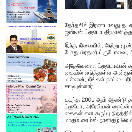
தேர்தலில் இரண்டாவது தடவை
ஜஸ்டின் ட்ரூடோ தீர்மானித்த
இந்த நிலையில், நேற்று மு
போது பிரதமர் ட்ரூடோவை, அ
அதேவேளை, ட்ரூடோவின் கரு
கையில் எடுத்துள்ள அன்ரூவ்
மன்னன், நீங்கள் நாட்டை ந
சாடியுள்ளார்.
கடந்த 2001 ஆம் ஆண்டு தன
ட்ரூடோ, அரேபியன் நைட்ஸ் வி
கைகள் என கருப்பு நிறத்தி
மாதம் ரைம்ஸ் நாளிதழ் வௌி