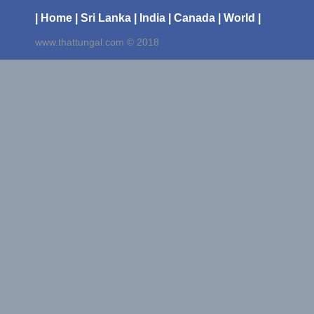
| Home
| Sri Lanka
| India
| Canada
| World |
www.thattungal.com © 2018