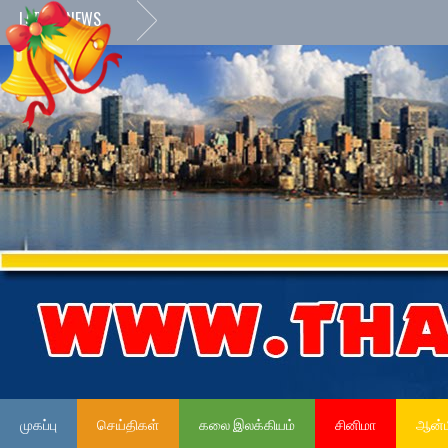
LATEST NEWS
முகப்பு
செய்திகள்
கலை இலக்கியம்
சினிமா
ஆன்ம