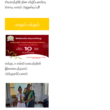
சிவராத்திரி தின விழிப்புணர்வு
கொடி வாரம் அனுஸ்டிப்பு!!
பலதும் பத்தும்
கல்குடா கல்வி வலயத்தின்
இணையத்தளம்
அங்குரார்ப்பணம்