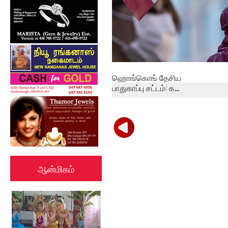
ஹொங்கொங் தேசிய
பாதுகாப்பு சட்டம்: க...
ஆன்மிகம்