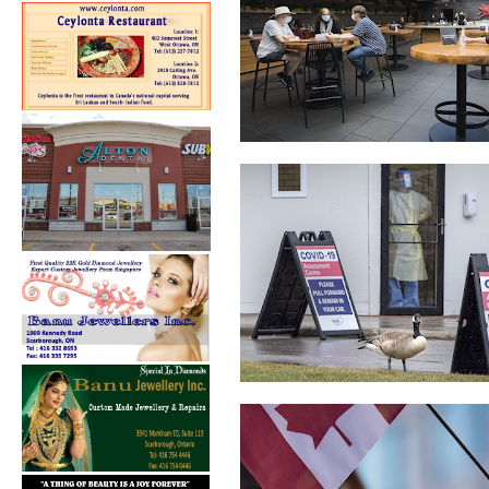
நகரத்திற்கு வெளியே உள்ள
வாடிக்கையாள...
கனடாவில் 8.5 மில்லியனுக்கும்
அதிகமா...