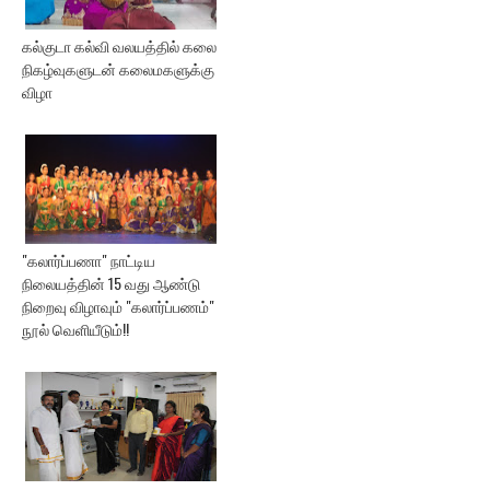
கல்குடா கல்வி வலயத்தில் கலை
நிகழ்வுகளுடன் கலைமகளுக்கு
விழா
"கலார்ப்பணா" நாட்டிய
நிலையத்தின் 15 வது ஆண்டு
நிறைவு விழாவும் "கலார்ப்பணம்"
நூல் வெளியீடும்!!