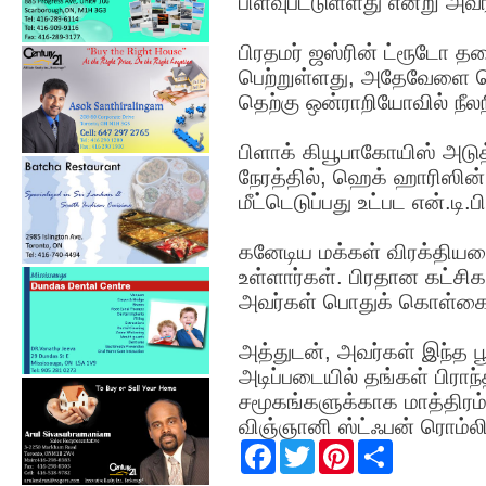
பிளவுபட்டுள்ளது என்று அவர் 
பிரதமர் ஜஸ்ரின் ட்ரூடோ
பெற்றுள்ளது, அதேவேளை கொ
தெற்கு ஒன்ராறியோவில் நீ
பிளாக் கியூபாகோயிஸ் அடுத
நேரத்தில், ஹெக் ஹாரிஸின
மீட்டெடுப்பது உட்பட என்.டி.
கனேடிய மக்கள் விரக்தியடை
உள்ளார்கள். பிரதான கட்சி
அவர்கள் பொதுக் கொள்கைய
அத்துடன், அவர்கள் இந்த
அடிப்படையில் தங்கள் பிராந
சமூகங்களுக்காக மாத்திரம்
விஞ்ஞானி ஸ்ட்ஃபன் ரொம்லி
F
T
P
S
a
w
i
h
c
i
n
a