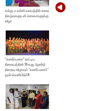
கல்குடா கல்வி வலயத்தில் கலை
நிகழ்வுகளுடன் கலைமகளுக்கு
விழா
"கலார்ப்பணா" நாட்டிய
நிலையத்தின் 15 வது ஆண்டு
நிறைவு விழாவும் "கலார்ப்பணம்"
நூல் வெளியீடும்!!