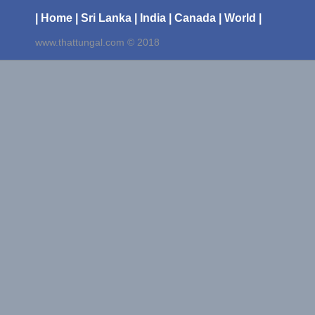
| Home
| Sri Lanka
| India
| Canada
| World |
www.thattungal.com © 2018