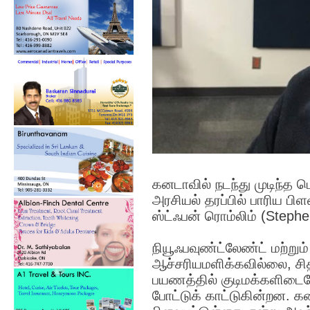
கனடாவில் நடந்து முடிந்த ப
அரசியல் தரப்பில் பாரிய ப
ஸ்ட்ஃபன் ரொம்லிம் (Steph
நியூஃபவுண்ட்லேண்ட் மற்றும்
ஆச்சரியமளிக்கவில்லை, சி
பயணத்தில் குடிமக்களிட
போட்டுக் காட்டுகின்றன. க