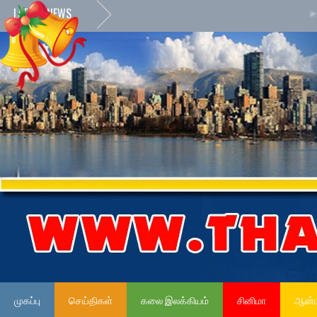
LATEST NEWS
»
நேர்மை
முகப்பு
செய்திகள்
கலை இலக்கியம்
சினிமா
ஆன்ம