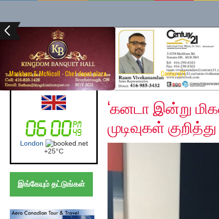
Markham & McNicoll - Chef depot plaza
Century21
Thursday, October 24,
UK (London)
‘கனடா இன்று மிகவு
முடிவுகள் குறித்த
London
+
25°
C
இங்கேயும் தட்டுங்கள்