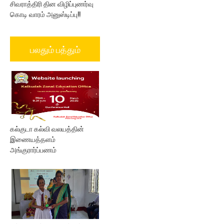
சிவராத்திரி தின விழிப்புணர்வு
கொடி வாரம் அனுஸ்டிப்பு!!
பலதும் பத்தும்
கல்குடா கல்வி வலயத்தின்
இணையத்தளம்
அங்குரார்ப்பணம்