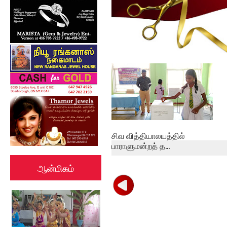
கல்குடா கல்வி வலயத்தின்
இணையத்தளம் ...
சிவ வித்தியாலயத்தில்
பாராளுமன்றத் த...
ஆன்மிகம்