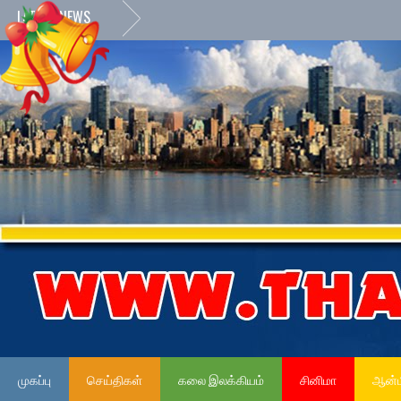
LATEST NEWS
முகப்பு
செய்திகள்
கலை இலக்கியம்
சினிமா
ஆன்ம