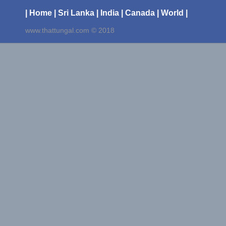
| Home
| Sri Lanka
| India
| Canada
| World |
www.thattungal.com © 2018