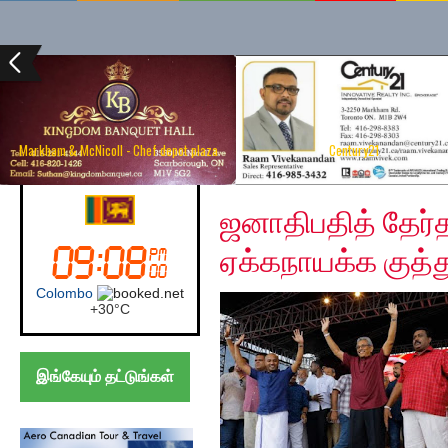
Markham & McNicoll - Chef depot plaza
Century21
Thursday, October 10,
Canada (Toronto)
ஜனாதிபதித் தேர்தல
ஏக்கநாயக்க குத்
Toronto
+
27°
C
இங்கேயும் தட்டுங்கள்