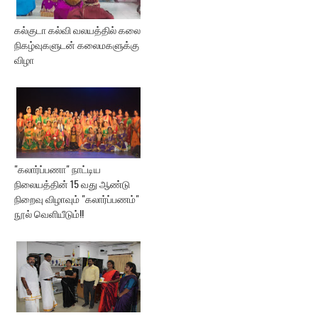
கல்குடா கல்வி வலயத்தில் கலை
நிகழ்வுகளுடன் கலைமகளுக்கு
விழா
"கலார்ப்பணா" நாட்டிய
நிலையத்தின் 15 வது ஆண்டு
நிறைவு விழாவும் "கலார்ப்பணம்"
நூல் வெளியீடும்!!