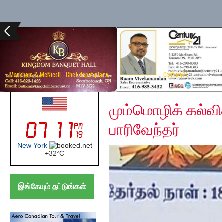
Markham & McNicoll - Chef depot plaza
Century21
Thursday, August 1, 2
UK (London)
மும்மொழிக் கல்
பாரிவேந்தர்
London
+
21°
C
இங்கேயும் தட்டுங்கள்