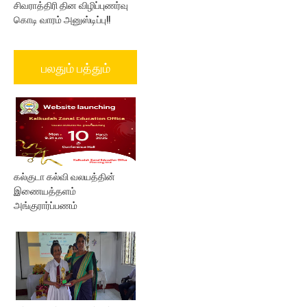
சிவராத்திரி தின விழிப்புணர்வு
கொடி வாரம் அனுஸ்டிப்பு!!
பலதும் பத்தும்
கல்குடா கல்வி வலயத்தின்
இணையத்தளம்
அங்குரார்ப்பணம்