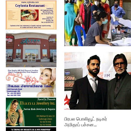
தமிழகத்தில் ஒரேநாளில்
நான்காயிரம் ப...
பிரபல பொலிவூட் நடிகர்
அமிதாப் பச்சன...