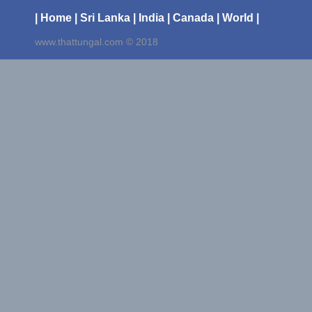
| Home
| Sri Lanka
| India
| Canada
| World |
www.thattungal.com © 2018