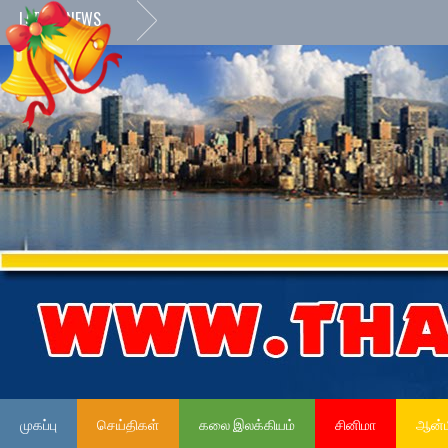
LATEST NEWS
முகப்பு
செய்திகள்
கலை இலக்கியம்
சினிமா
ஆன்ம