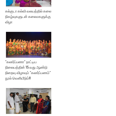
கல்குடா கல்வி வலயத்தில் கலை
நிகழ்வுகளுடன் கலைமகளுக்கு
விழா
"கலார்ப்பணா" நாட்டிய
நிலையத்தின் 15 வது ஆண்டு
நிறைவு விழாவும் "கலார்ப்பணம்"
நூல் வெளியீடும்!!