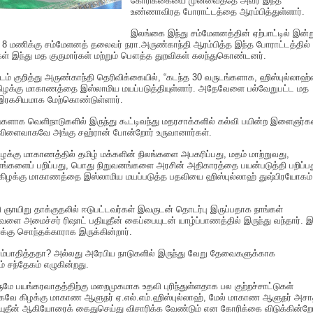
கோரிக்கையை முன்வைத்தே அவர் இந்த
உண்ணாவிரத போராட்டத்தை ஆரம்பித்துள்ளார்.
இலங்கை இந்து சம்மேளனத்தின் ஏற்பாட்டில் இன்ற
 8 மணிக்கு சம்மேளனத் தலைவர் நரா.அருண்காந்தி ஆரம்பித்த இந்த போராட்டத்தில்
கள் இந்து மத குருமார்கள் மற்றும் பௌத்த துறவிகள் கலந்துகொண்டனர்.
் குறித்து அருண்காந்தி தெரிவிக்கையில், “கடந்த 30 வருடங்களாக, ஹிஸ்புல்லாஹ்
கிழக்கு மாகாணத்தை இஸ்லாமிய மயப்படுத்தியுள்ளார். அதேவேளை பல்வேறுபட்ட மத
இரகசியமாக மேற்கொண்டுள்ளார்.
்களாக வெளிநாடுகளில் இருந்து கூட்டிவந்து மதரசாக்களில் கல்வி பயின்ற இளைஞர
ிளைவாகவே அங்கு சஹ்ரான் போன்றோர் உருவானார்கள்.
ழக்கு மாகாணத்தில் தமிழ் மக்களின் நிலங்களை அபகரிப்பது, மதம் மாற்றுவது,
்களைப் பறிப்பது, பொது நிறுவனங்களை அரசின் அதிகாரத்தை பயன்படுத்தி பறிப்ப
கிழக்கு மாகாணத்தை இஸ்லாமிய மயப்படுத்த பதவியை ஹிஸ்புல்லாஹ் துஷ்பிரயோகம்
ாயிறு தாக்குதலில் ஈடுபட்டவர்கள் இவருடன் தொடர்பு இருப்பதாக நாங்கள்
ளை அமைச்சர் ரிஷாட் பதியுதீன் கைப்பையுடன் யாழ்ப்பாணத்தில் இருந்து வந்தார். இ
க்கு சொந்தக்காராக இருக்கின்றார்.
ம்பாதித்ததா? அல்லது அரேபிய நாடுகளில் இருந்து வேறு தேவைகளுக்காக
் சந்தேகம் எழுகின்றது.
பயங்கரவாதத்திற்கு மறைமுகமாக உதவி புரிந்துள்ளதாக பல குற்றச்சாட்டுகள்
கவே கிழக்கு மாகாண ஆளுநர் ஏ.எல்.எம்.ஹிஸ்புல்லாஹ், மேல் மாகாண ஆளுநர் அசா
தியுதீன் ஆகியோரைக் கைதுசெய்து விசாரிக்க வேண்டும் என கோரிக்கை விடுக்கின்றோ