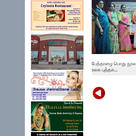
பேத்தாழை பொது நூலக
உலக புத்தக...