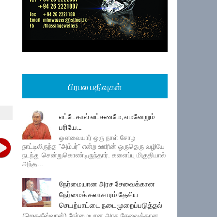
பிரபல பதிவுகள்
எட்டேகால் லட்சணமே, எமனேறும்
பரியே...
ஔவையார் ஒரு நாள் சோழ
நாட்டிலிருந்த "அம்பர்" என்ற ஊரின் ஒருதெரு வழியே
நடந்து சென்றுகொண்டிருந்தார். களைப்பு மிகுதியால்
அந்த...
நேர்மையான அரச சேவைக்கான
நேர்மைக் கலாசாரம் தேசிய
செயற்பாட்டை நடைமுறைப்படுத்தல்
(ஜெகதீஸ்வரன்) நேர்மையான அரச சேவைக்கான