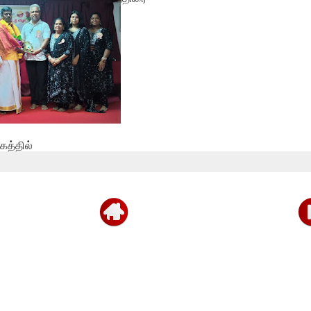
புதுவருட கலை...
த்தில்