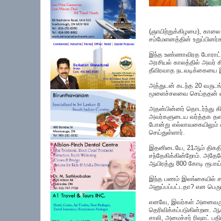
(ஞாயிற்றுக்கிழமை), காலை
சம்மேளனத்தின் உறுப்பினர்
இந்த உண்ணாவிரத போராட்டம
அரசியல் காலத்தில் அவர் 
தீவிரவாத நடவடிக்கையை 
அத்துடன் கடந்த 20 வருடங
மூளைச்சலவை செய்ததன் வ
அதன்பின்னர் தொடர்ந்து கி
அவர்களுடைய வர்த்தக தளங
போன்று எல்லாவகையிலும் 
செய்துள்ளார்.
இதனிடையே, 21ஆம் திகதி ஞ
சந்தேகிக்கின்றோம். அதேவே
ஆயிரத்து 800 கோடி ரூபாய்
இந்த பணம் இலங்கையில் ச
அனுப்பப்பட்டதா? என பெரும
எனவே, இவர்கள் அனைவருமே 
தெரிவிக்கப்படுகின்றன. ஆ
சாலி, அமைச்சர் ரிஷாட் ப