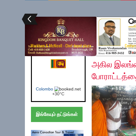
Markham & McNicoll - Chef depot plaza
Centur
Sunday, June 2, 2019
Canada (Toronto)
அகில இலங்
போராட்டத்தை
Toronto
+
29°
C
இங்கேயும் தட்டுங்கள்