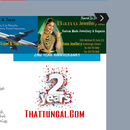
 Travel & Tours
Banu Jewllery
2ND YEAR ANNIVERSARY
்சி
ஹ்,
்சர்
ய்து