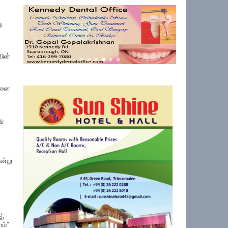
ு
வின்
்கனை
து
ன்று
த்
ம்”