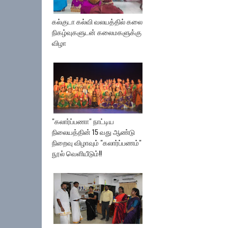
கல்குடா கல்வி வலயத்தில் கலை
நிகழ்வுகளுடன் கலைமகளுக்கு
விழா
"கலார்ப்பணா" நாட்டிய
நிலையத்தின் 15 வது ஆண்டு
நிறைவு விழாவும் "கலார்ப்பணம்"
நூல் வெளியீடும்!!