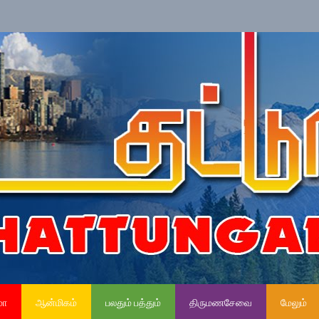
»
ந
மா
ஆன்மிகம்
பலதும் பத்தும்
திருமணசேவை
மேலும்