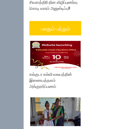
சிவராத்திரி தின விழிப்புணர்வு
கொடி வாரம் அனுஸ்டிப்பு!!
பலதும் பத்தும்
கல்குடா கல்வி வலயத்தின்
இணையத்தளம்
அங்குரார்ப்பணம்