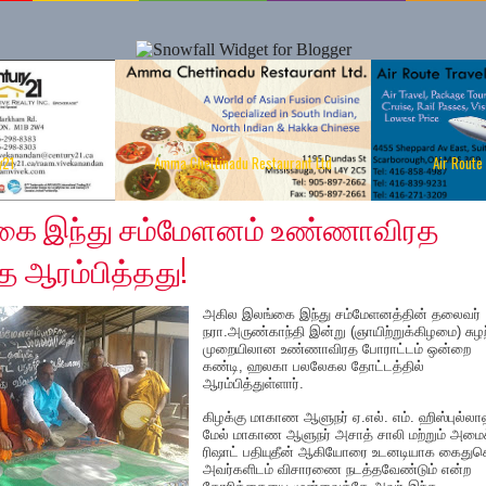
y21
Amma Chettinadu Restaurant Ltd
Air Route
கை இந்து சம்மேளனம் உண்ணாவிரத
 ஆரம்பித்தது!
அகில இலங்கை இந்து சம்மேளனத்தின் தலைவர்
நரா.அருண்காந்தி இன்று (ஞாயிற்றுக்கிழமை) சுழற
முறையிலான உண்ணாவிரத போராட்டம் ஒன்றை
கண்டி, ஹலகா பலலேகல தோட்டத்தில்
ஆரம்பித்துள்ளார்.
கிழக்கு மாகாண ஆளுநர் ஏ.எல். எம். ஹிஸ்புல்லா
மேல் மாகாண ஆளுநர் அசாத் சாலி மற்றும் அமைச
ரிஷாட் பதியுதீன் ஆகியோரை உடனடியாக கைதுசெ
அவர்களிடம் விசாரணை நடத்தவேண்டும் என்ற