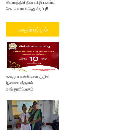
சிவராத்திரி தின விழிப்புணர்வு
கொடி வாரம் அனுஸ்டிப்பு!!
பலதும் பத்தும்
கல்குடா கல்வி வலயத்தின்
இணையத்தளம்
அங்குரார்ப்பணம்