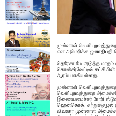
முன்னாள் வெளியுறவுத்துற
என அமெரிக்க ஜனாதிபதி டொன
தெரேசா மே அடுத்த மாதம்
கொன்சர்வேட்டிவ் கட்சியின
ஆரம்பமாகியுள்ளது.
முன்னாள் வெளியுறவுத்து
வெளியுறவுத்துறை அமைச்சர்
இணையமைச்சர் ரோரி ஸ்டூவர்
ஹென்கொக், சுற்றுச்சூழல் 
விவகார முன்னாள் அமைச்சர