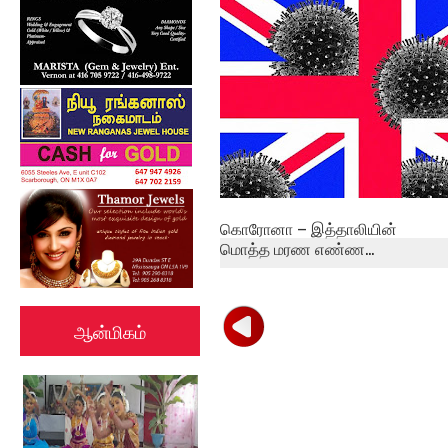
சிங்கப்பூரில் சிக்கித் தவித்த
மாணவர...
கொரோனா – இத்தாலியின்
மொத்த மரண எண்ண...
ஆன்மிகம்