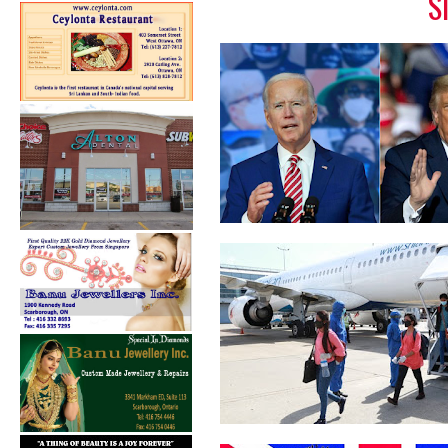
S
அமெரிக்க ஜனாதிபதி தேர்தல்
: நியூயோர...