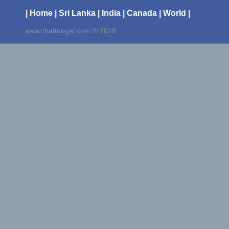
| Home
| Sri Lanka
| India
| Canada
| World |
www.thattungal.com © 2018