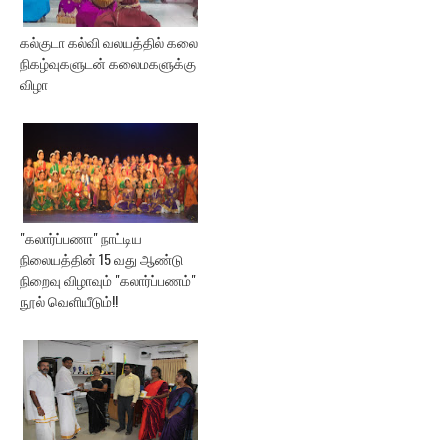
கல்குடா கல்வி வலயத்தில் கலை
நிகழ்வுகளுடன் கலைமகளுக்கு
விழா
"கலார்ப்பணா" நாட்டிய
நிலையத்தின் 15 வது ஆண்டு
நிறைவு விழாவும் "கலார்ப்பணம்"
நூல் வெளியீடும்!!