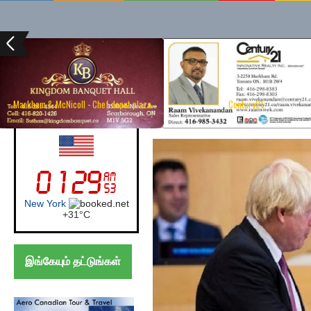
Markham & McNicoll - Chef depot plaza
Century21
Saturday, June 1, 201
UK (London)
London
+
30°
C
இங்கேயும் தட்டுங்கள்