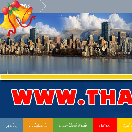
LATEST NEWS
முகப்பு
செய்திகள்
கலை இலக்கியம்
சினிமா
ஆன்ம