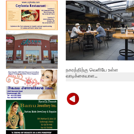
கொவிட்-19: கனடாவில் கடந்த
24 மணித்த...
நகரத்திற்கு வெளியே உள்ள
வாடிக்கையாள...