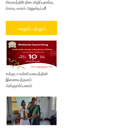
சிவராத்திரி தின விழிப்புணர்வு
கொடி வாரம் அனுஸ்டிப்பு!!
பலதும் பத்தும்
கல்குடா கல்வி வலயத்தின்
இணையத்தளம்
அங்குரார்ப்பணம்