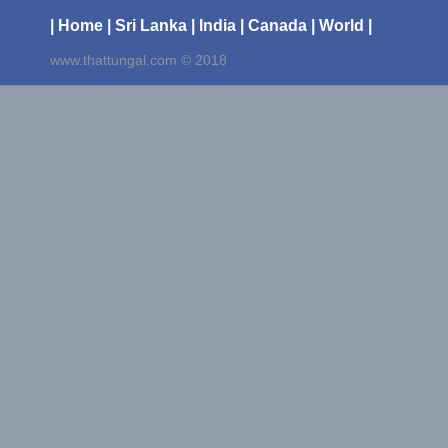
| Home
| Sri Lanka
| India
| Canada
| World |
www.thattungal.com © 2018