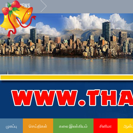
LATEST NEWS
முகப்பு
செய்திகள்
கலை இலக்கியம்
சினிமா
ஆன்ம