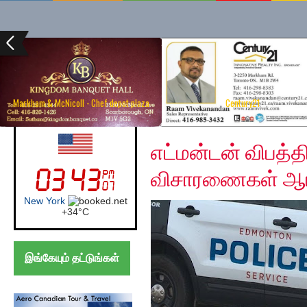
Markham & McNicoll - Chef depot plaza
Century21
Wednesday, May 29, 2
UK (London)
எட்மன்டன் விபத்தி
விசாரணைகள் ஆரம
London
+
24°
C
இங்கேயும் தட்டுங்கள்