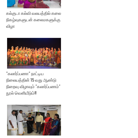
கல்குடா கல்வி வலயத்தில் கலை
நிகழ்வுகளுடன் கலைமகளுக்கு
விழா
"கலார்ப்பணா" நாட்டிய
நிலையத்தின் 15 வது ஆண்டு
நிறைவு விழாவும் "கலார்ப்பணம்"
நூல் வெளியீடும்!!