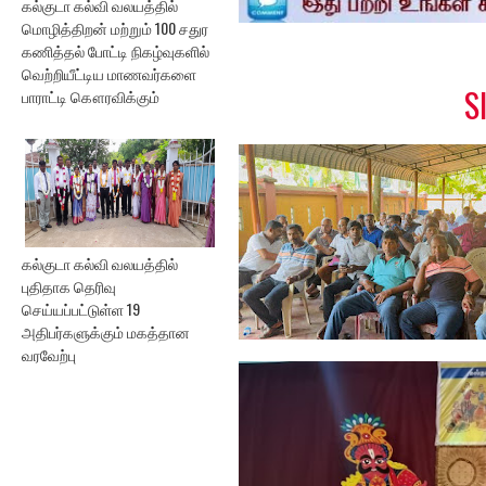
கல்குடா கல்வி வலயத்தில்
b
t
e
e
o
e
r
மொழித்திறன் மற்றும் 100 சதுர
o
r
e
கணித்தல் போட்டி நிகழ்வுகளில்
k
s
வெற்றியீட்டிய மாணவர்களை
t
S
பாராட்டி கௌரவிக்கும்
கல்குடா கல்வி வலயத்தில்
புதிதாக தெரிவு
செய்யப்பட்டுள்ள 19
அதிபர்களுக்கும் மகத்தான
வரவேற்பு
ஓய்வூதியத்தை எதிர்பார்த்த
அபிவிருத...