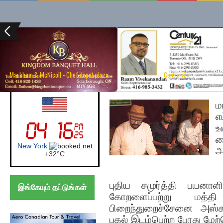
Markham & McNicoll - Chef depot plaza
Century21
Monday, May 27, 2019
UK (London)
ம
எ
உ
க
London
அ
+
27°
C
புதிய சமுர்த்தி பயனாள
இங்கேயும் தட்டுங்கள்
கோறளைப்பற்று மத்தி
பிறைந்துறைச்சேனை அஸ்கர
பகல் இடம்பெற்ற போது மேற