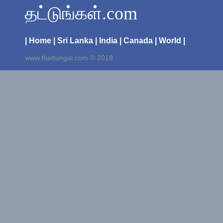
தட்டுங்கள்.com
| Home
| Sri Lanka
| India
| Canada
| World |
www.thattungal.com © 2018