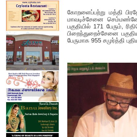
கோறளைப்பற்று மத்தி பிரதே
மாவடிச்சேனை செம்மண்ணோ
பகுதியில் 171 பேரும், ரி
பிறைந்துறைச்சேனை பகுதிய
பேருமாக 955 சமுர்த்தி புத