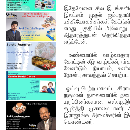
இதேவேளை சில இடங்களில் ச
இலட்சம் முதல் ஐம்பதா
உத்தியோகத்தர்கள் கேட்டு
எமது பகுதியில் அவ்வாறு
ஆதாரத்துடன் தெரிவித்த
எடுப்பேன்.
உண்மையில் வாழ்வாதார
கோட்டின் கீழ் வாழ்கின்றா
வேண்டும். நியாயம், உண்
நோன்பு காலத்தில் செயற்பட 
ஓய்வு பெற்ற மாவட்ட கிராம 
றகுமான் தலைமையில் நடை
உறுப்பினர்களான எஸ்.ஐ.இம
சமுர்த்தி முகாமையாளர் அ
இராஜாங்க அமைச்சரின் இண
கொண்டனர்.