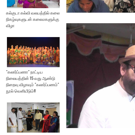
கல்குடா கல்வி வலயத்தில் கலை
நிகழ்வுகளுடன் கலைமகளுக்கு
விழா
"கலார்ப்பணா" நாட்டிய
நிலையத்தின் 15 வது ஆண்டு
நிறைவு விழாவும் "கலார்ப்பணம்"
நூல் வெளியீடும்!!