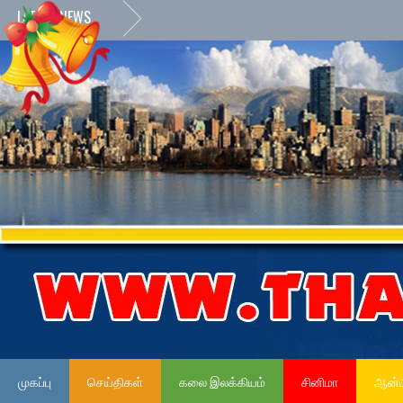
LATEST NEWS
முகப்பு
செய்திகள்
கலை இலக்கியம்
சினிமா
ஆன்ம