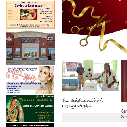
கல்குடா கல்வி வலயத்தின்
இணையத்தளம் ...
சிவ வித்தியாலயத்தில்
பாராளுமன்றத் த...
நே
சே