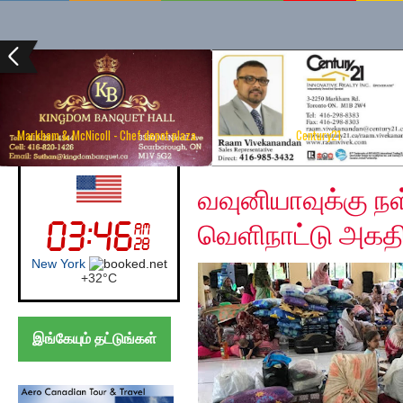
Markham & McNicoll - Chef depot plaza
Century21
Thursday, May 30, 20
UK (London)
வவுனியாவுக்கு நள
வெளிநாட்டு அகத
London
+
30°
C
இங்கேயும் தட்டுங்கள்