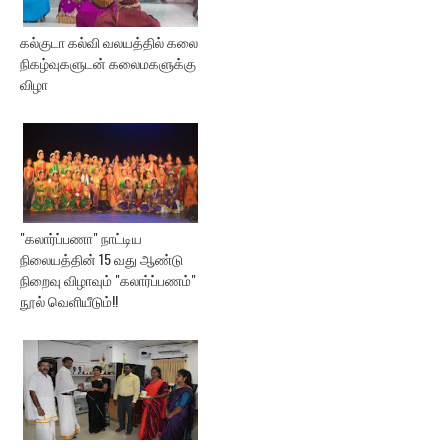
கல்குடா கல்வி வலயத்தில் கலை
நிகழ்வுகளுடன் கலைமகளுக்கு
விழா
"கலார்ப்பணா" நாட்டிய
நிலையத்தின் 15 வது ஆண்டு
நிறைவு விழாவும் "கலார்ப்பணம்"
நூல் வெளியீடும்!!