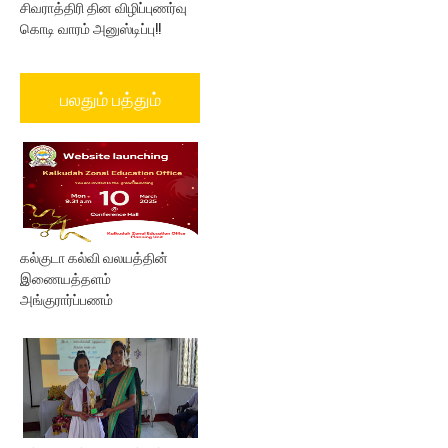
சிவராத்திரி தின விழிப்புணர்வு
கொடி வாரம் அனுஸ்டிப்பு!!
பலதும் பத்தும்
கல்குடா கல்வி வலயத்தின்
இணையத்தளம்
அங்குரார்ப்பணம்