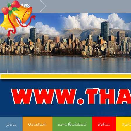
LATEST NEWS
முகப்பு
செய்திகள்
கலை இலக்கியம்
சினிமா
ஆன்ம