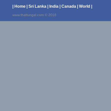
| Home
| Sri Lanka
| India
| Canada
| World |
www.thattungal.com © 2018