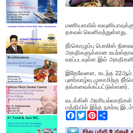
மணியளவில் வவுனியாவுக்க
தகவல் வெளிவந்துள்ளது.
நீர்கொழும்பு பொலிஸ் நிலைய
அகதிகளுக்கான உயர்ஸ்தானி
வரப்படவுள்ள இவ் அகதிகளில்
இதேவேளை, கடந்த 22ஆம் த
புனர்வாழ்வு முகாமிற்கு நீர
தங்கவைக்கப்பட்டுள்ளனர்.
வடக்கின் அரசியல்வாதிகள் ம
மத்தியில் இந்த நகர்வு இடம
F
T
P
S
a
w
i
h
c
i
n
a
e
t
t
r
b
t
e
e