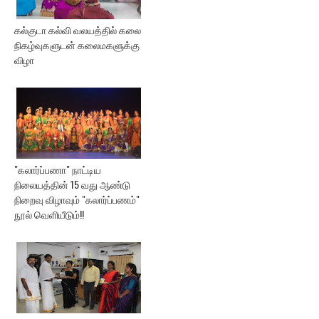
கல்குடா கல்வி வலயத்தில் கலை
நிகழ்வுகளுடன் கலைமகளுக்கு
விழா
"கலார்ப்பணா" நாட்டிய
நிலையத்தின் 15 வது ஆண்டு
நிறைவு விழாவும் "கலார்ப்பணம்"
நூல் வெளியீடும்!!