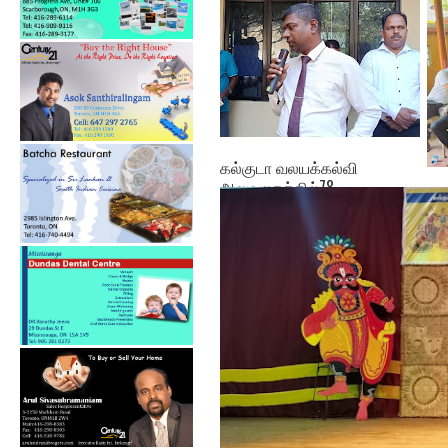
கல்குடா வலயக்கல்வி
அலுவலகத்தில்78 ...
ஓய
அபி