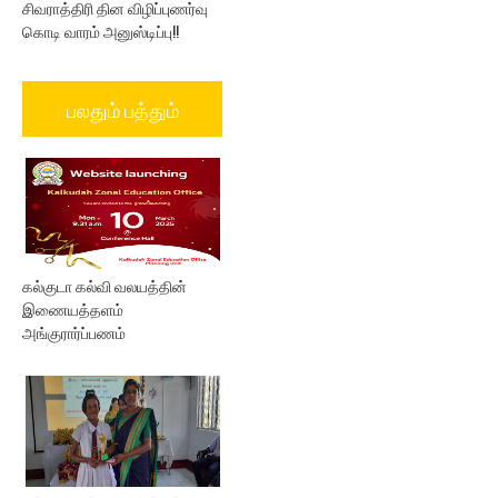
சிவராத்திரி தின விழிப்புணர்வு
கொடி வாரம் அனுஸ்டிப்பு!!
பலதும் பத்தும்
கல்குடா கல்வி வலயத்தின்
இணையத்தளம்
அங்குரார்ப்பணம்