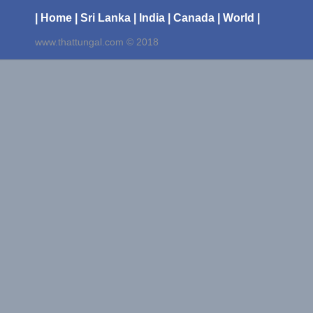
| Home
| Sri Lanka
| India
| Canada
| World |
www.thattungal.com © 2018