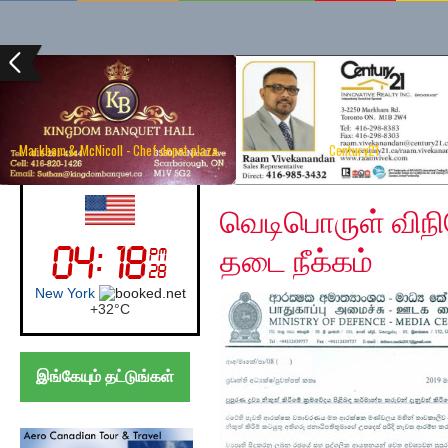
Markham & McNicoll - Chef depot plaza
Century21
Wednesday, May 29, 2
UK (London)
வெடிபொருள் விநிய
தடை நீக்கம்
London
+
27°
C
இங்கேயும் தட்டுங்கள்