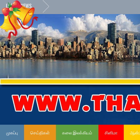
LATEST NEWS
முகப்பு
செய்திகள்
கலை இலக்கியம்
சினிமா
ஆன்ம