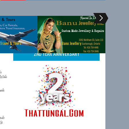
 Travel & Tours
Banu Jewllery
2ND YEAR ANNIVERSARY
்
்பில்
ெண்
கள்
டு