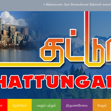
»
நேர்மையான அரச சேவைக்கான நேர்மைக் கலாசாரம் தேசிய ச
மா
ஆன்மிகம்
பலதும் பத்தும்
திருமணசேவை
மேலும்