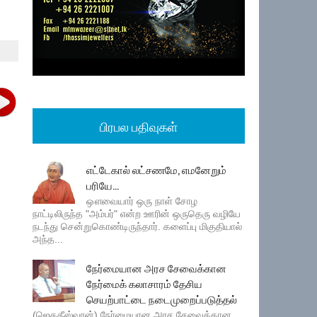
பிரபல பதிவுகள்
எட்டேகால் லட்சணமே, எமனேறும்
பரியே...
ஔவையார் ஒரு நாள் சோழ
நாட்டிலிருந்த "அம்பர்" என்ற ஊரின் ஒருதெரு வழியே
நடந்து சென்றுகொண்டிருந்தார். களைப்பு மிகுதியால்
அந்த...
நேர்மையான அரச சேவைக்கான
நேர்மைக் கலாசாரம் தேசிய
செயற்பாட்டை நடைமுறைப்படுத்தல்
(ஜெகதீஸ்வரன்) நேர்மையான அரச சேவைக்கான