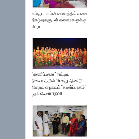
கல்குடா கல்வி வலயத்தில் கலை
நிகழ்வுகளுடன் கலைமகளுக்கு
விழா
"கலார்ப்பணா" நாட்டிய
நிலையத்தின் 15 வது ஆண்டு
நிறைவு விழாவும் "கலார்ப்பணம்"
நூல் வெளியீடும்!!