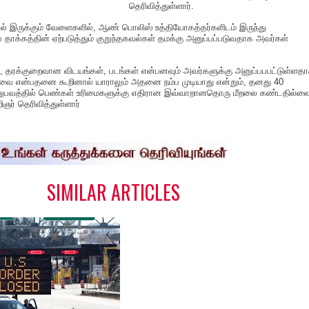
தெரிவித்துள்ளார்.
ில் இருக்கும் வேளைகளில், ஆண் பொலிஸ் உத்தியோகத்தர்களிடம் இருந்து
தாக்கத்தின் ஏற்படுத்தும் குறுந்தகவல்கள் தமக்கு அனுப்பப்படுவதாக அவர்கள்
றி, தரக்குறைவான விடயங்கள், படங்கள் என்பனவும் அவர்களுக்கு அனுப்பபபட்டுள்ளதா
 என்பதனை கூறினால் யாராலும் அதனை நம்ப முடியாது என்றும், தனது 40
ுபவத்தில் பெண்கள் உரிமைகளுக்கு எதிரான இவ்வாறானதொரு மீறலை கண்டதில்ல
ஞர் தெரிவித்துள்ளார்
S
h
a
e
SIMILAR ARTICLES