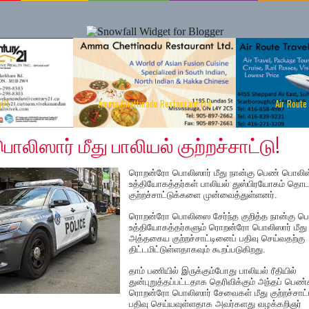
y21
Amma Chettinadu Restaurant Ltd
Air Route
 2018
ிஸார் மீது பாலியல் குற்றச்சாட்டு!
ரொறன்ரோ பொலிஸார் மீது நான்கு பெண் பொலிஸ
உத்தியோகத்தர்கள் பாலியல் துஸ்பிரயோகம் தொடர
குற்றச்சாட்டுக்களை முன்வைத்துள்ளனர்.
ரொறன்ரோ பொலிஸை சேர்ந்த குறித்த நான்கு ப
உத்தியோகத்தர்களும் ரொறன்ரோ பொலிஸார் மீது
அத்தகைய குற்றச்சாட்டினைப் பதிவு செய்வதற்கு
திட்டமிட்டுள்ளதாகவும் கூறப்படுகிறது.
தாம் பணியில் இருக்கும்போது பாலியல் ரீதியில்
துன்புறுத்தப்பட்டதாக தெரிவிக்கும் அந்தப் பெண்
ரொறன்ரோ பொலிஸார் சேவைகள் மீது குற்றச்சாட்
பதிவு செய்யவுள்ளதாக அவர்களது வழக்கறிஞர்