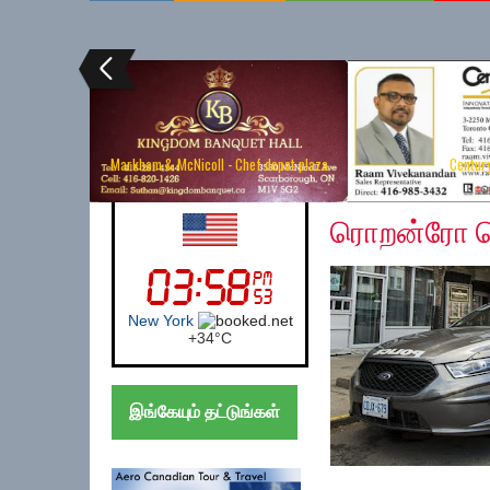
Markham & McNicoll - Chef depot plaza
Centur
Sunday, December 2,
UK (London)
ரொறன்ரோ பொல
London
+
24°
C
இங்கேயும் தட்டுங்கள்