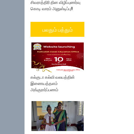
சிவராத்திரி தின விழிப்புணர்வு
கொடி வாரம் அனுஸ்டிப்பு!!
பலதும் பத்தும்
கல்குடா கல்வி வலயத்தின்
இணையத்தளம்
அங்குரார்ப்பணம்