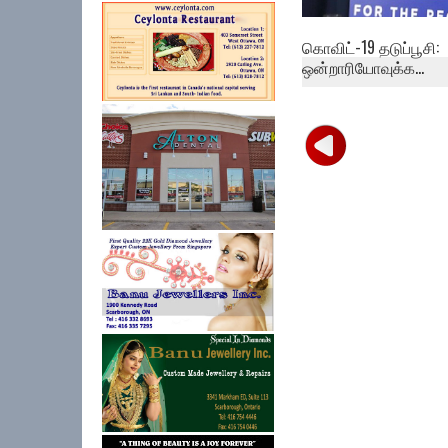
கொவிட்-19 தடுப்பூசி:
ஒன்றாரியோவுக்க...