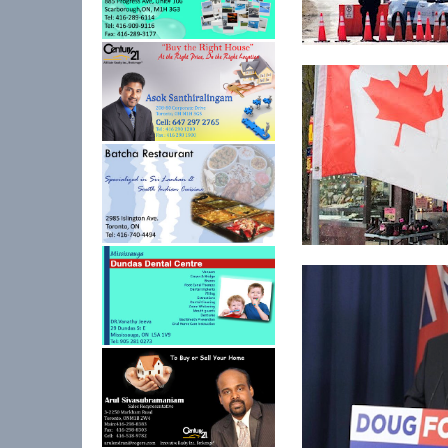
கொரோனா தொற்று –
கனடாவிற்கும் அமெரிக.
கொரோனா தொற்றாளர
எண்ணிக்கையில்...