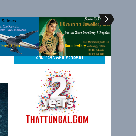
 Travel & Tours
Banu Jewllery
2ND YEAR ANNIVERSARY