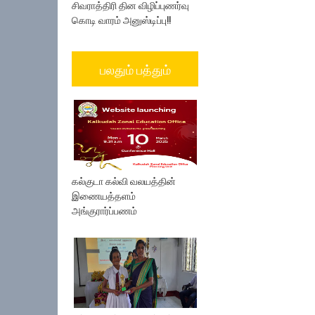
சிவராத்திரி தின விழிப்புணர்வு
கொடி வாரம் அனுஸ்டிப்பு!!
பலதும் பத்தும்
கல்குடா கல்வி வலயத்தின்
இணையத்தளம்
அங்குரார்ப்பணம்