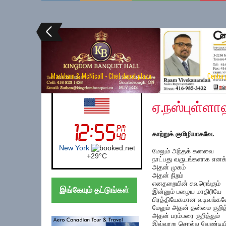
Markham & McNicoll - Chef depot plaza
Centur
Friday, November 9, 
UK (London)
ஏ.நஸ்புள்ள
காற்றுக் குமிழியாகவே.
London
மேலும் அந்தக் கனவை
+
22°
C
நாட்பது வருடங்களாக எனக்க
அதன் முகம்
அதன் நிறம்
எனதறையின் சுவரெங்கும்
இங்கேயும் தட்டுங்கள்
இன்னும் பழைய மாதிரியே
பிரத்தியேகமான வடிவங்கள
மேலும் அதன் தன்மை குறித்
அதன் பரம்பரை குறித்தும்
இவ்வாறு சொல்ல வேண்டியி