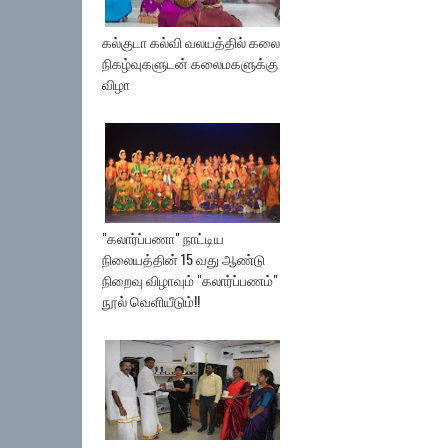
கல்குடா கல்வி வலயத்தில் கலை
நிகழ்வுகளுடன் கலைமகளுக்கு
விழா
"கலார்ப்பணா" நாட்டிய
நிலையத்தின் 15 வது ஆண்டு
நிறைவு விழாவும் "கலார்ப்பணம்"
நூல் வெளியீடும்!!