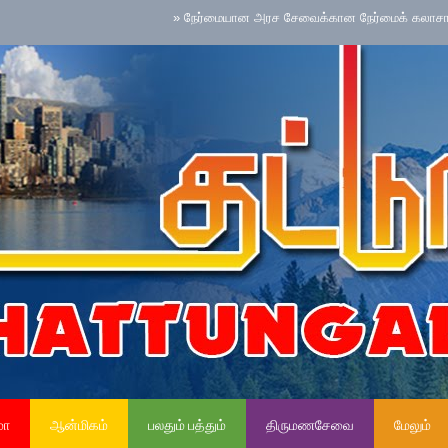
»
நேர்மையான அரச சேவைக்கான நேர்மைக் கலாசாரம் தேசிய செ
மா
ஆன்மிகம்
பலதும் பத்தும்
திருமணசேவை
மேலும்