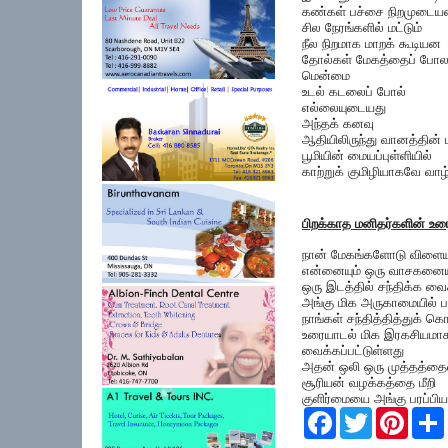
கண்கள் பச்சை நிறமுடை
சில நேரங்களில் மட்டும்
நீல நிறமாக மாறக் கூடியன
தோல்கள் மேகத்தைப் போ
மென்மை
உடல் கடலைப் போல்
எல்லையுடையது
அந்தக் கனவு
ஆதியிலிருந்து வானத்தின் ம
பூமியின் மையப்புள்ளியில்
காற்றுக் குமிழியாகவே வாழ
பிறக்காத மனிதர்களின் உர
நான் மேகங்களோடு விளைய
என்னையும் ஒரு வாசகனையு
ஒரு இடத்தில் சந்திக்க வை
அங்கு மிக அருகாமையில் ப
நாங்கள் சந்தித்தித்துக் 
உரையாடல் மிக இரகசியமா
வைக்கப்பட்டுள்ளது
அதன் ஒலி ஒரு முத்தத்த
சூரியன் வழக்கத்தை மீறி
குளிர்மையை அங்கு பரப்பிய
F
T
P
a
w
i
c
i
n