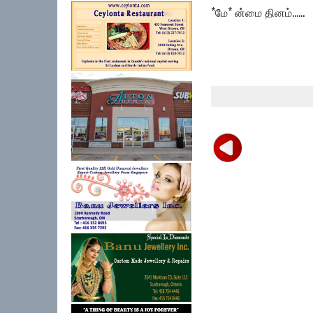
*மே* ன்மை தினம்......