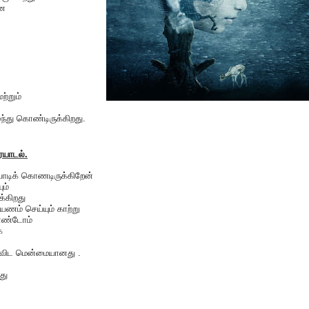
யன
ல
ற்றும்
்ந்து கொண்டிருக்கிறது.
ையாடல்.
ாடிக் கொணடிருக்கிறேன்
ம்
க்கிறது
யணம் செய்யும் காற்று
கொண்டோம்
க
ைவிட மென்மையானது .
து
S
h
a