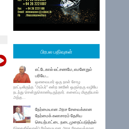
பிரபல பதிவுகள்
எட்டேகால் லட்சணமே, எமனேறும்
பரியே...
ஔவையார் ஒரு நாள் சோழ
நாட்டிலிருந்த "அம்பர்" என்ற ஊரின் ஒருதெரு வழியே
நடந்து சென்றுகொண்டிருந்தார். களைப்பு மிகுதியால்
அந்த...
நேர்மையான அரச சேவைக்கான
நேர்மைக் கலாசாரம் தேசிய
செயற்பாட்டை நடைமுறைப்படுத்தல்
(ஜெகதீஸ்வரன்) நேர்மையான அரச சேவைக்கான