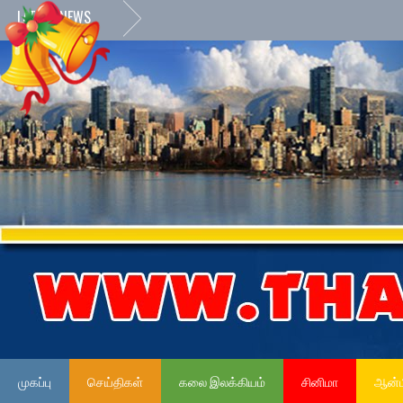
LATEST NEWS
முகப்பு
செய்திகள்
கலை இலக்கியம்
சினிமா
ஆன்ம