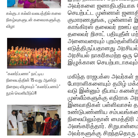
அவர்களை ஜனாதிபதியாக வெற
செயற்பட்ட முன்னாள் ஜனாதி
கல்குடா கல்வி வலயத்தில் கலை
நிகழ்வுகளுடன் கலைமகளுக்கு
குமாரணதுங்க, முன்னாள் இ
விழா
காங்கிரஸ் தலைவர் றஊப் ஹ
தலைவர் றிசாட் பதியுதீன
அனைவரையும் புறம்தள்ளிவி
எடுத்திருப்பதானது அரசிய
அரசியல் நாகரிகமற்ற ஒரு செய
இழுக்கான செயற்பாடாகவும்
"கலார்ப்பணா" நாட்டிய
மகிந்த ராஜபக்ஸ அவர்கள் 
நிலையத்தின் 15 வது ஆண்டு
போராளிகளையும் தமிழ் மக்க
நிறைவு விழாவும் "கலார்ப்பணம்"
வடு இன்னும் தீயாய் கனன்ற
நூல் வெளியீடும்!!
முஸ்லீம்களுக்கு எதிராக அ
இனவாதிகள் பள்ளிவாசல் த
உண்டுபண்ணிய சம்பவங்களை 
நிலையிலும்தான் மைத்திரி
அலங்கரித்தார். சிறுபான்ம
அவர்களுக்கு சிறந்ததொரு 