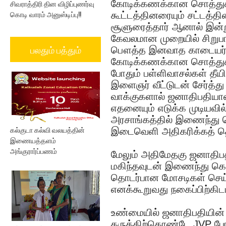
சிவராத்திரி தின விழிப்புணர்வு
கோடிக்கணக்கான சொத்துக்
கொடி வாரம் அனுஸ்டிப்பு!!
கூட்டத்தினரையும் சட்டத்தி
சூளுரைத்தார் ஆனால் இன்
கேவலமான முறையில் சிறுபான
பலதும் பத்தும்
பௌத்த இனவாத காடையர்களா
கோடிக்கணக்கான சொத்துக்க
போதும் பள்ளிவாசல்கள் தீயி
இளைஞர் வீட்டுடன் சேர்த்து 
வாக்குகளால் ஜனாதிபதியா
எதனையும் எடுக்க முடியவில
அரசாங்கத்தில் இணைந்து ச
கல்குடா கல்வி வலயத்தின்
இடைவெளி அதிகரிக்கத் தொ
இணையத்தளம்
அங்குரார்ப்பணம்
மேலும் அதிமேதகு ஜனாதிபத
மகிந்தவுடன் இணைந்து கொ
தொடர்பான மோசடிகள் செய
எனக்கூறுவது நகைப்பிற்க
உண்மையில் ஜனாதிபதியின
கருத்திற்கொண்டே JVP போ