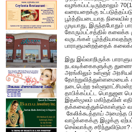
வழங்கப்பட்டிருந்தாலும் 70(
வரையறைக்கு உட்படுத்தப்பட
பூர்த்தியடையாத நிலையில்
முடியாது, இருந்தபோதும் பா
கோரும்பட்சத்தில் கலைக்க ம
வருடங்கள் பூர்த்தியாவதற்
பாராளுமன்றத்தைக் கலைக்
இது இவ்வாறிருக்க பாராளு
நடவடிக்கைகளுக்கு துணை
அரங்கிலும் உள்ளூர் அரசிய
தோற்றுவித்துள்ளமையைக் 
நடைபெற்ற உள்ளூராட்சிமன்ற
தாபிக்கப்பட்ட பொதுஜன பெ
இதன்மூலம் மகிந்தவின் எதி
தக்கவைத்துக்கொள்ளும் வா
கேலிக்கூத்தாய் அமைந்த ப
வாழ்க்கைக்கு இழுக்கு ஏற
செல்வாக்கு சரிந்துவிடுமா