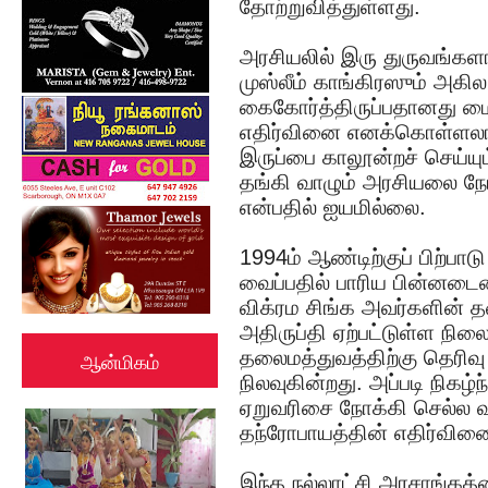
தோற்றுவித்துள்ளது.
அரசியலில் இரு துருவங்களா
முஸ்லீம் காங்கிரஸும் அக
கைகோர்த்திருப்பதானது மைத
எதிர்வினை எனக்கொள்ளலாம்
இருப்பை காலூன்றச் செய்யு
தங்கி வாழும் அரசியலை நோக
என்பதில் ஐயமில்லை.
1994ம் ஆண்டிற்குப் பிற்பா
வைப்பதில் பாரிய பின்னடைவ
விக்ரம சிங்க அவர்களின்
அதிருப்தி ஏற்பட்டுள்ள நில
தலைமத்துவத்திற்கு தெரிவு
ஆன்மிகம்
நிலவுகின்றது. அப்படி நிகழ்
ஏறுவரிசை நோக்கி செல்ல வாய
தந்ரோபாயத்தின் எதிர்வி
இந்த நல்லாட்சி அரசாங்கத்