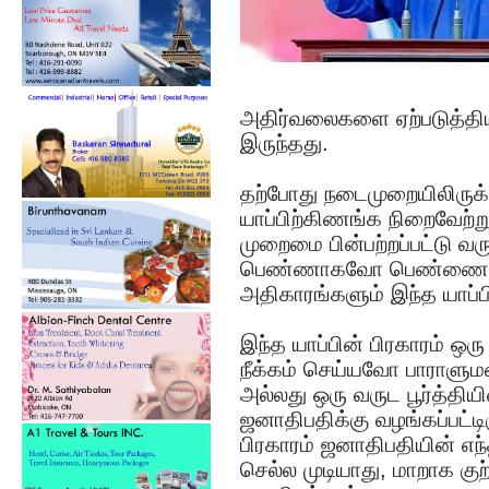
அதிர்வலைகளை ஏற்படுத்திய
இருந்தது.
தற்போது நடைமுறையிலிருக
யாப்பிற்கிணங்க நிறைவேற
முறைமை பின்பற்றப்பட்டு 
பெண்ணாகவோ பெண்ணை ஆ
அதிகாரங்களும் இந்த யாப்ப
இந்த யாப்பின் பிரகாரம் 
நீக்கம் செய்யவோ பாராளு
அல்லது ஒரு வருட பூர்த்த
ஜனாதிபதிக்கு வழங்கப்பட்டி
பிரகாரம் ஜனாதிபதியின் எந
செல்ல முடியாது, மாறாக கு