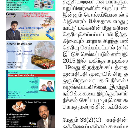
தகுதியற்றவர் என பாராளுமன்
உறுப்பினர்களின் விருப்புடன்
இன்னும் சொல்லப்போனால் 
அதிகாரம் மிக்கதாக எமது 
நாட்டு மக்களின் மீது கர
தெரிவுசெய்யப்பட்டால் இந்
அமையும் மாறாக சிறந்த ப
தெரிவு செய்யப்பட்டால் (
இட்டுச் செல்லப்படும் என்
2015 இல் மகிந்த ராஜபக்ஸவி
19வது திருத்தச் சட்டத்த
ஜனாதிபதி முறையில் சிறு த
ஒரு பிரதமரை பதவி நீக்கம்
வழங்கப்படவில்லை. இருந்தப
நம்பிக்கையை இழந்துள்ளார
நீக்கம் செய்ய முடியுமென க
பாராளுமன்றத்தின் நம்பி
மேலும் 33(2)(C) சரத்தின் 
ஒத்திவைப்பதற்கும் கலைப்