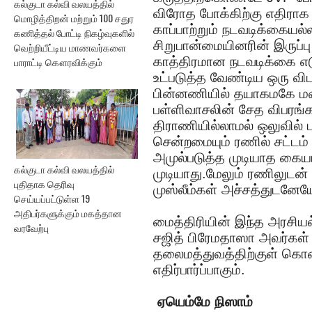
கல்குடா கல்வி வலயத்தில்
விரோத போக்கிற்கு எதிராக
மொழித்திறன் மற்றும் 100 சதுர
காப்பாற்றும் நடவடிக்கையல
கணித்தல் போட்டி நிகழ்வுகளில்
சிறுபான்மையினரின் இருப்
வெற்றியீட்டிய மாணவர்களை
காத்திரமான நடவடிக்கை எடு
பாராட்டி கௌரவிக்கும்
உட்படுத்த வேண்டிய ஒரு வி
பின்னணியில் தயாகமகே மற
பள்ளிவாசலின் சேத விபரங்
திராணியில்லாமல் ஒலுவில் ப
சென்றமையும் ரணில் சட்டம்
அமுல்படுத்த முடியாத கையா
கல்குடா கல்வி வலயத்தில்
முடியாது.மேலும் ரணிலுடன
புதிதாக தெரிவு
முஸ்லீம்கள் அச்சத்துடனேய
செய்யப்பட்டுள்ள 19
அதிபர்களுக்கும் மகத்தான
மைத்திரியின் இந்த அரசியல்
வரவேற்பு
சஜித் பிரேமதாஸா அவர்கள் 
தலைமத்துவத்திற்குள் கொ
எதிர்பார்ப்பாகும்.
ஏயெம்மே நிஸாம்