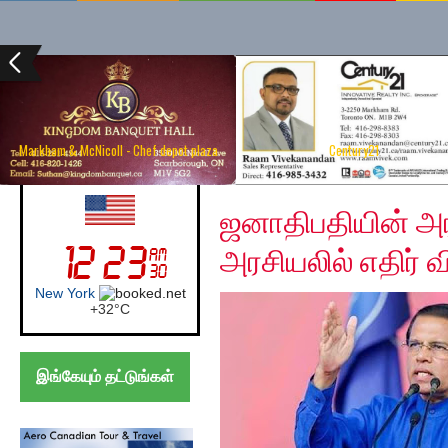
Markham & McNicoll - Chef depot plaza
Century21
Sunday, November 18,
UK (London)
ஜனாதிபதியின் அரச
அரசியலில் எதிர்
London
+
21°
C
இங்கேயும் தட்டுங்கள்