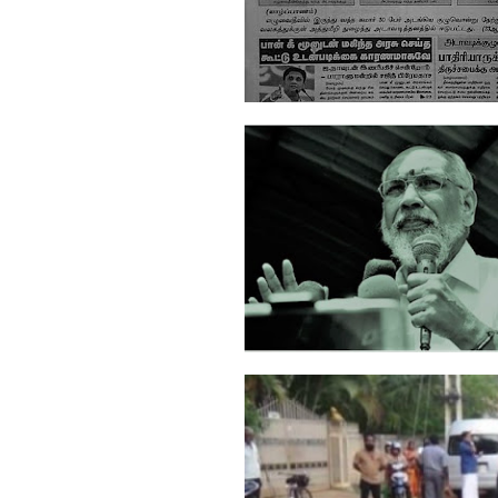
திருக்கேதீஸ்வரத்திலிருந்து
எழுவைதீவ...
எது சரியான மாற்று அணி ?