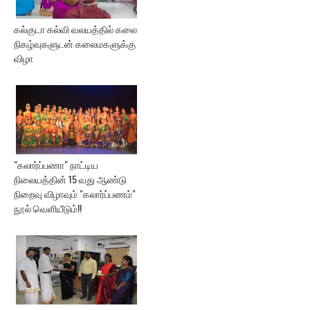
கல்குடா கல்வி வலயத்தில் கலை
நிகழ்வுகளுடன் கலைமகளுக்கு
விழா
"கலார்ப்பணா" நாட்டிய
நிலையத்தின் 15 வது ஆண்டு
நிறைவு விழாவும் "கலார்ப்பணம்"
நூல் வெளியீடும்!!