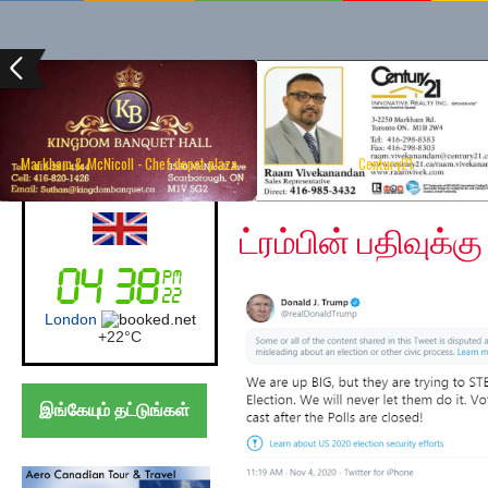
Markham & McNicoll - Chef depot plaza
Century21
Wednesday, November
UK (London)
ட்ரம்பின் பதிவுக்க
London
+
22°
C
இங்கேயும் தட்டுங்கள்