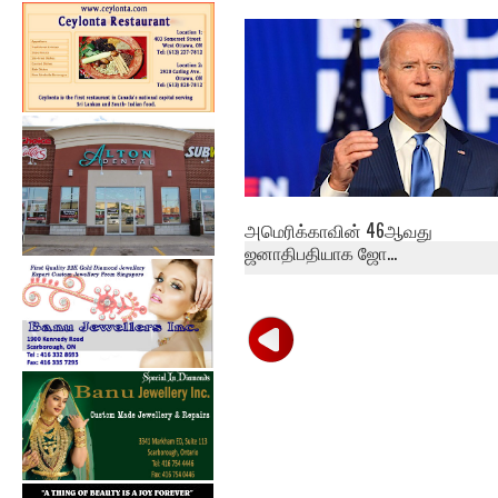
நாளாந்த மரணத்தில்,
பிரிட்டனும் கீழி...
அமெரிக்காவின் 46ஆவது
ஜனாதிபதியாக ஜோ...