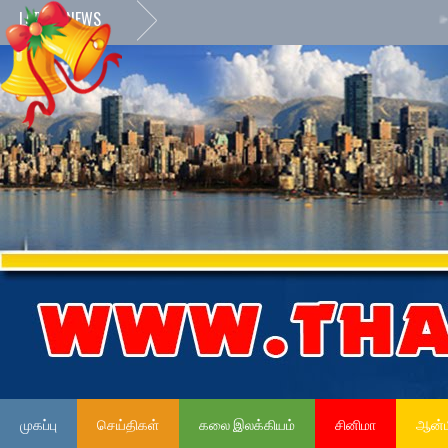
LATEST NEWS
»
நேர்மை
முகப்பு
செய்திகள்
கலை இலக்கியம்
சினிமா
ஆன்ம