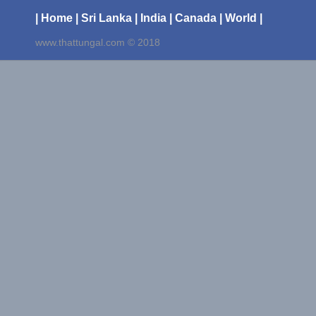
| Home
| Sri Lanka
| India
| Canada
| World |
www.thattungal.com © 2018