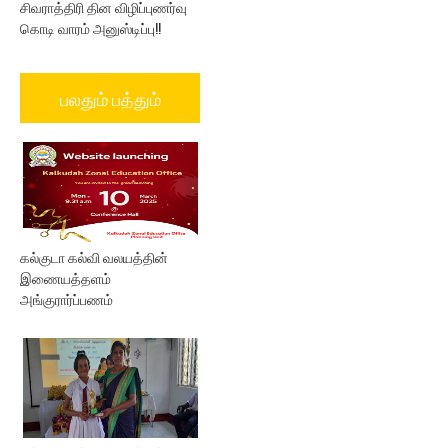
சிவராத்திரி தின விழிப்புணர்வு
கொடி வாரம் அனுஸ்டிப்பு!!
பலதும் பத்தும்
கல்குடா கல்வி வலயத்தின்
இணையத்தளம்
அங்குரார்ப்பணம்