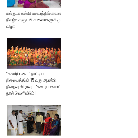
கல்குடா கல்வி வலயத்தில் கலை
நிகழ்வுகளுடன் கலைமகளுக்கு
விழா
"கலார்ப்பணா" நாட்டிய
நிலையத்தின் 15 வது ஆண்டு
நிறைவு விழாவும் "கலார்ப்பணம்"
நூல் வெளியீடும்!!