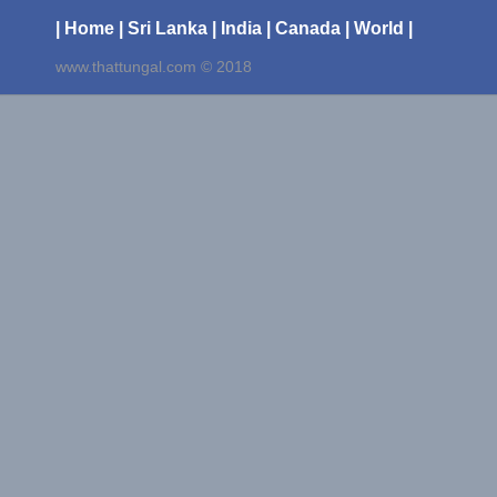
| Home
| Sri Lanka
| India
| Canada
| World |
www.thattungal.com © 2018