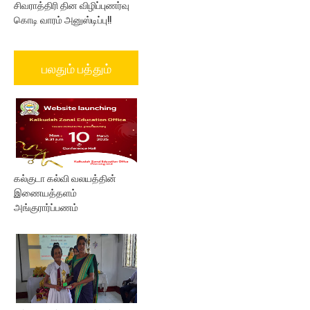
சிவராத்திரி தின விழிப்புணர்வு
கொடி வாரம் அனுஸ்டிப்பு!!
பலதும் பத்தும்
கல்குடா கல்வி வலயத்தின்
இணையத்தளம்
அங்குரார்ப்பணம்