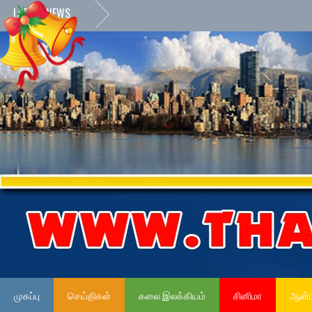
LATEST NEWS
முகப்பு
செய்திகள்
கலை இலக்கியம்
சினிமா
ஆன்ம