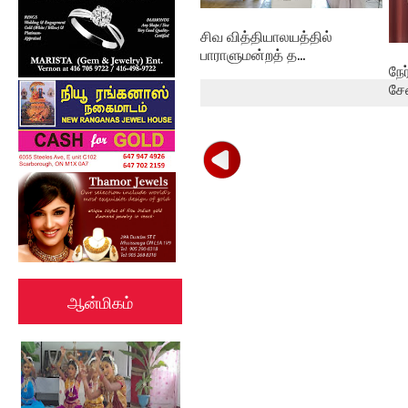
சிவ வித்தியாலயத்தில்
பாராளுமன்றத் த...
நே
சே
ஆன்மிகம்