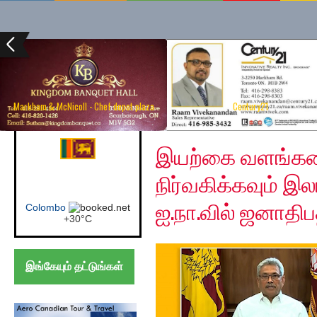
Markham & McNicoll - Chef depot plaza
Century21
Thursday, October 1, 
Canada (Toronto)
இயற்கை வளங்களை
நிர்வகிக்கவும் இ
ஐ.நா.வில் ஜனாதிப
Toronto
+
25°
C
இங்கேயும் தட்டுங்கள்