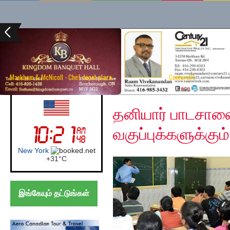
Markham & McNicoll - Chef depot plaza
Century21
Sunday, October 4, 20
UK (London)
தனியார் பாடசாலை
வகுப்புக்களுக்கும
London
+
27°
C
இங்கேயும் தட்டுங்கள்