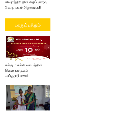
சிவராத்திரி தின விழிப்புணர்வு
கொடி வாரம் அனுஸ்டிப்பு!!
பலதும் பத்தும்
கல்குடா கல்வி வலயத்தின்
இணையத்தளம்
அங்குரார்ப்பணம்