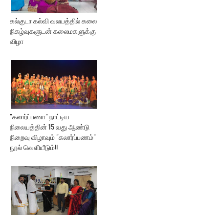
கல்குடா கல்வி வலயத்தில் கலை
நிகழ்வுகளுடன் கலைமகளுக்கு
விழா
"கலார்ப்பணா" நாட்டிய
நிலையத்தின் 15 வது ஆண்டு
நிறைவு விழாவும் "கலார்ப்பணம்"
நூல் வெளியீடும்!!