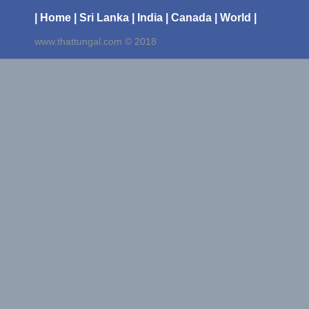
| Home
| Sri Lanka
| India
| Canada
| World |
www.thattungal.com © 2018