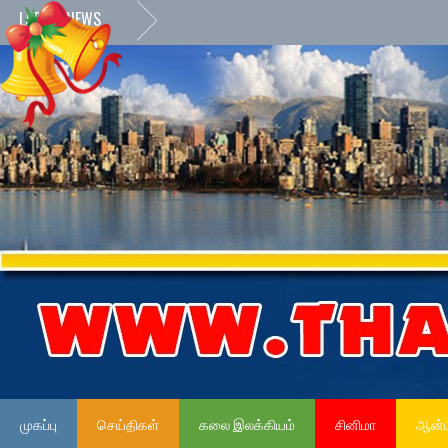
LATEST NEWS
முகப்பு
செய்திகள்
கலை இலக்கியம்
சினிமா
ஆன்ம