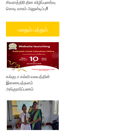
சிவராத்திரி தின விழிப்புணர்வு
கொடி வாரம் அனுஸ்டிப்பு!!
பலதும் பத்தும்
கல்குடா கல்வி வலயத்தின்
இணையத்தளம்
அங்குரார்ப்பணம்