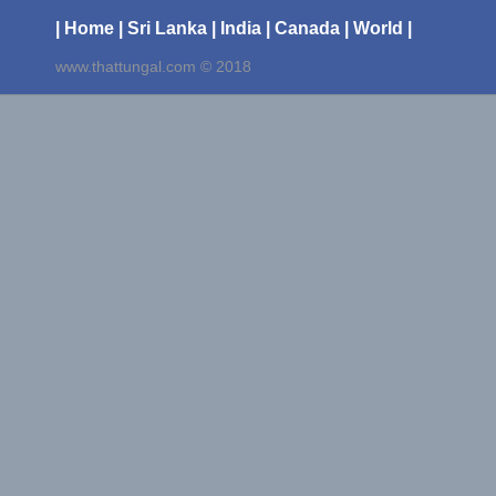
| Home
| Sri Lanka
| India
| Canada
| World |
www.thattungal.com © 2018