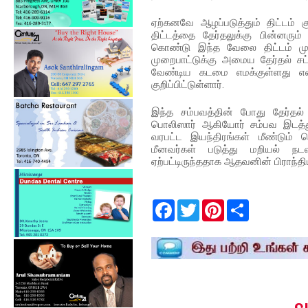
ஏற்கனவே ஆழப்படுத்தும் திட்டம் க
திட்டத்தை தேர்தலுக்கு பின்னரு
கொண்டு இந்த வேலை திட்டம் முன
முறைபாட்டுக்கு அமைய தேர்தல் 
வேண்டிய கடமை எமக்குள்ளது என
குறிப்பிட்டுள்ளார்.
இந்த சம்பவத்தின் போது தேர்தல
பொலிஸார் ஆகியோர் சம்பவ இடத்து
வரபட்ட இயந்திரங்கள் மீண்டும் 
மீனவர்கள் படுத்து மறியல் நட
ஏற்பட்டிருந்ததாக ஆதவனின் பிராந்தி
F
T
P
S
a
w
i
h
c
i
n
a
e
t
t
r
b
t
e
e
o
e
r
o
r
e
k
s
t