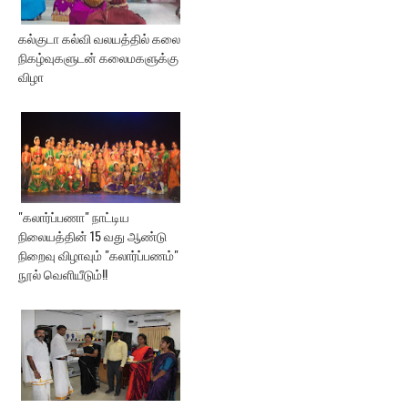
கல்குடா கல்வி வலயத்தில் கலை
நிகழ்வுகளுடன் கலைமகளுக்கு
விழா
"கலார்ப்பணா" நாட்டிய
நிலையத்தின் 15 வது ஆண்டு
நிறைவு விழாவும் "கலார்ப்பணம்"
நூல் வெளியீடும்!!