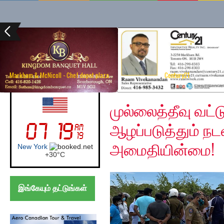
Markham & McNicoll - Chef depot plaza
Century21
Monday, August 3, 20
UK (London)
முல்லைத்தீவு வட
ஆழப்படுத்தும் ந
அமைதியின்மை!
London
+
24°
C
இங்கேயும் தட்டுங்கள்