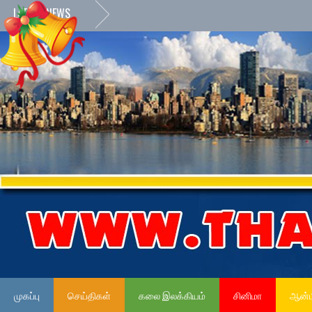
LATEST NEWS
முகப்பு
செய்திகள்
கலை இலக்கியம்
சினிமா
ஆன்ம