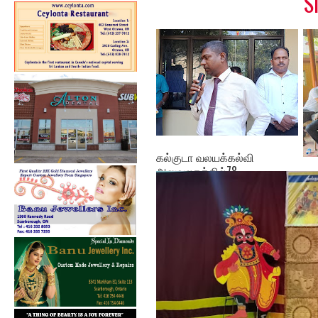
S
கல்குடா வலயக்கல்வி
அலுவலகத்தில்78 ...
ஓய
அபி