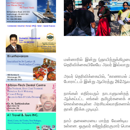
மன்னாரில் இன்று (ஞாயிற்றுக்கிழம
தெரிவிக்கையிலேயே அவர் இவ்வாறு குற
அவர் தெரிவிக்கையில், “காணாமல் 
போராட்டம் இன்று ஆயிரத்து 262ஆவ
நாங்கள் எதிர்வரும் நாடாளுமன்றத
ஆக்கப்பட்ட எங்கள் தமிழர்களைக் 
கொள்கையுள்ள அரசியல்வாதிகளால் மட
தான் தீர்க்க முடியும்.
நாம் தலைமையை மாற்ற வேண்டிய நே
உள்ளன. ஒருவர் கஜேந்திரகுமார் பொ