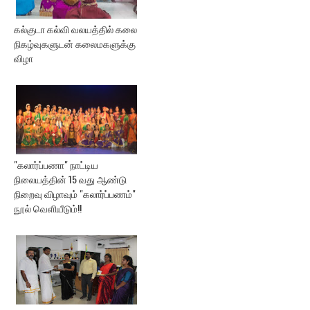
கல்குடா கல்வி வலயத்தில் கலை
நிகழ்வுகளுடன் கலைமகளுக்கு
விழா
"கலார்ப்பணா" நாட்டிய
நிலையத்தின் 15 வது ஆண்டு
நிறைவு விழாவும் "கலார்ப்பணம்"
நூல் வெளியீடும்!!