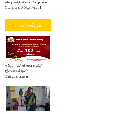
சிவராத்திரி தின விழிப்புணர்வு
கொடி வாரம் அனுஸ்டிப்பு!!
பலதும் பத்தும்
கல்குடா கல்வி வலயத்தின்
இணையத்தளம்
அங்குரார்ப்பணம்