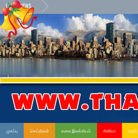
LATEST NEWS
முகப்பு
செய்திகள்
கலை இலக்கியம்
சினிமா
ஆன்ம