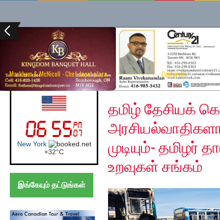
Markham & McNicoll - Chef depot plaza
Century21
Monday, August 3, 20
UK (London)
தமிழ் தேசியக் 
அரசியல்வாதிகளா
முடியும்- தமிழர
London
+
21°
C
உறவுகள் சங்கம்
இங்கேயும் தட்டுங்கள்