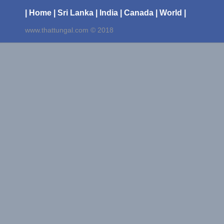
| Home
| Sri Lanka
| India
| Canada
| World |
www.thattungal.com © 2018