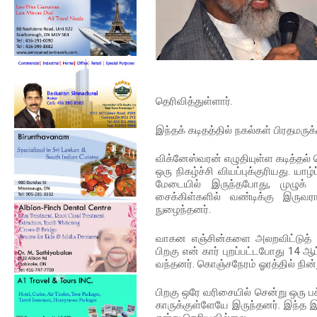
தெரிவித்துள்ளார்.
இந்தக் கடிதத்தில் நகல்கள் பிரதமரு
விக்னேஸ்வரன் எழுதியுள்ள கடித்தல்
ஒரு நிகழ்ச்சி வியப்புக்குரியது. ய
மேடையில் இருந்தபோது, முழுக் 
சைக்கிள்களில் வண்டிக்கு இருவர
நுழைந்தனர்.
வாகன எஞ்சின்களை அலறவிட்டுத் தொ
பிறகு என் கார் புறப்பட்டபோது 14 ஆட
வந்தனர். கொஞ்சநேரம் ஓரத்தில் நின்று
பிறகு ஒரே வரிசையில் சென்று ஒரு ப
காருக்குள்ளேயே இருந்தனர். இந்த