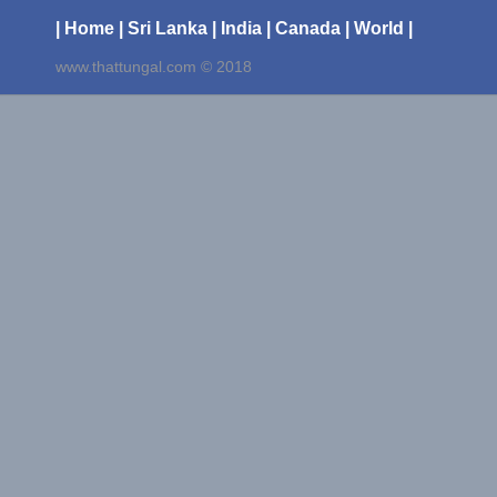
| Home
| Sri Lanka
| India
| Canada
| World |
www.thattungal.com © 2018