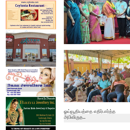
பேத்தாழை பொது நூலகத்தில்
உலக புத்தக...
ஓய்வூதியத்தை எதிர்பார்த்த
அபிவிருத...