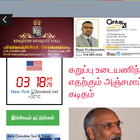
Markham & McNicoll - Chef depot plaza
Century21
Saturday, August 1, 2
UK (London)
கறுப்பு உடையணிந
எதற்கும் அஞ்சமாட
கடிதம்
London
+
27°
C
இங்கேயும் தட்டுங்கள்