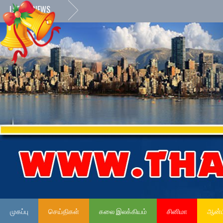
LATEST NEWS
முகப்பு
செய்திகள்
கலை இலக்கியம்
சினிமா
ஆன்ம