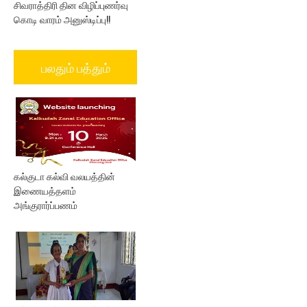
சிவராத்திரி தின விழிப்புணர்வு
கொடி வாரம் அனுஸ்டிப்பு!!
பலதும் பத்தும்
கல்குடா கல்வி வலயத்தின்
இணையத்தளம்
அங்குரார்ப்பணம்