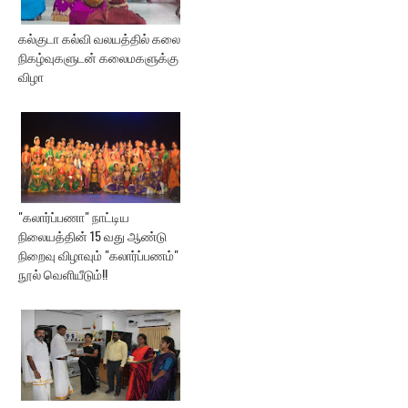
கல்குடா கல்வி வலயத்தில் கலை
நிகழ்வுகளுடன் கலைமகளுக்கு
விழா
"கலார்ப்பணா" நாட்டிய
நிலையத்தின் 15 வது ஆண்டு
நிறைவு விழாவும் "கலார்ப்பணம்"
நூல் வெளியீடும்!!