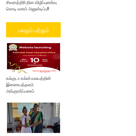
சிவராத்திரி தின விழிப்புணர்வு
கொடி வாரம் அனுஸ்டிப்பு!!
பலதும் பத்தும்
கல்குடா கல்வி வலயத்தின்
இணையத்தளம்
அங்குரார்ப்பணம்