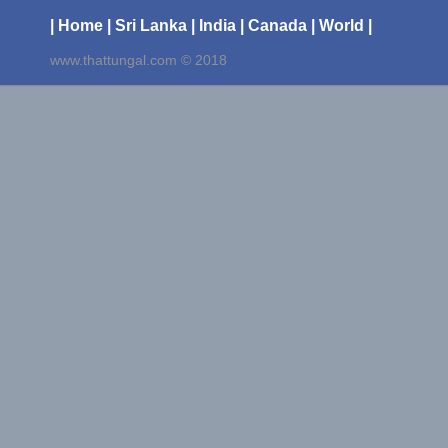
| Home
| Sri Lanka
| India
| Canada
| World |
www.thattungal.com © 2018