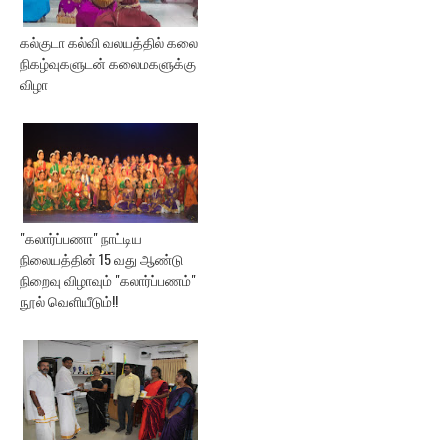
கல்குடா கல்வி வலயத்தில் கலை
நிகழ்வுகளுடன் கலைமகளுக்கு
விழா
"கலார்ப்பணா" நாட்டிய
நிலையத்தின் 15 வது ஆண்டு
நிறைவு விழாவும் "கலார்ப்பணம்"
நூல் வெளியீடும்!!