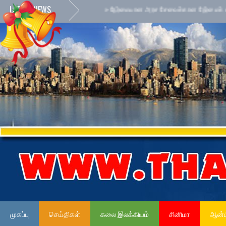
LATEST NEWS
முகப்பு
செய்திகள்
கலை இலக்கியம்
சினிமா
ஆன்ம