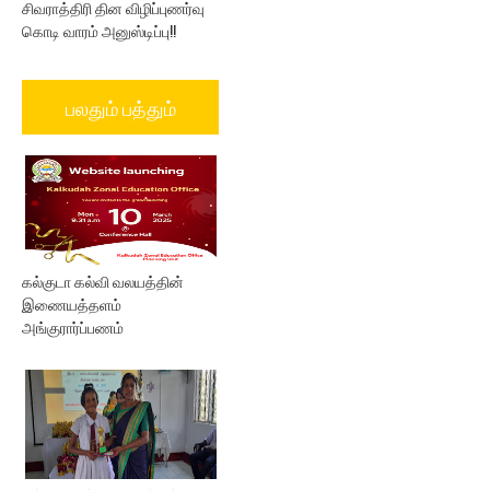
சிவராத்திரி தின விழிப்புணர்வு
கொடி வாரம் அனுஸ்டிப்பு!!
பலதும் பத்தும்
கல்குடா கல்வி வலயத்தின்
இணையத்தளம்
அங்குரார்ப்பணம்