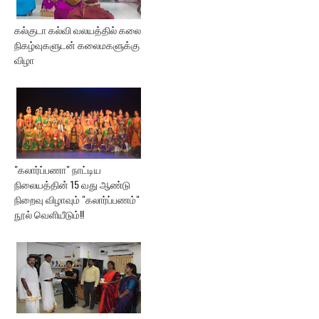
கல்குடா கல்வி வலயத்தில் கலை
நிகழ்வுகளுடன் கலைமகளுக்கு
விழா
"கலார்ப்பணா" நாட்டிய
நிலையத்தின் 15 வது ஆண்டு
நிறைவு விழாவும் "கலார்ப்பணம்"
நூல் வெளியீடும்!!