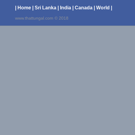
| Home
| Sri Lanka
| India
| Canada
| World |
www.thattungal.com © 2018