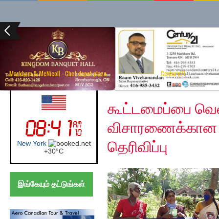
Markham & McNicoll - Chef depot plaza
Century21
Wednesday, July 8, 2
UK (London)
கூட்டமைப்பை வெ
விசாரணைக்கான ச
தெரிவிப்பு
London
+
24°
C
இங்கேயும் தட்டுங்கள்