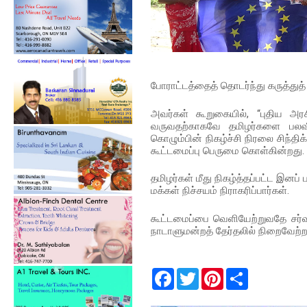
போராட்டத்தைத் தொடர்ந்து கருத்துத்
அவர்கள் கூறுகையில், “புதிய
வருவதற்காகவே தமிழர்களை பலவீனப
கொழும்பின் நிகழ்ச்சி நிரலை சிந்
கூட்டமைப்பு பெருமை கொள்கின்றது.
தமிழர்கள் மீது நிகழ்த்தப்பட்ட இனப
மக்கள் நிச்சயம் நிராகரிப்பார்கள்.
கூட்டமைப்பை வெளியேற்றுவதே சர
நாடாளுமன்றத் தேர்தலில் நிறைவேற்ற
F
T
P
S
a
w
i
h
c
i
n
a
e
t
t
r