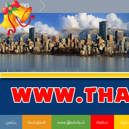
LATEST NEWS
முகப்பு
செய்திகள்
கலை இலக்கியம்
சினிமா
ஆன்ம