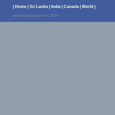
| Home
| Sri Lanka
| India
| Canada
| World |
www.thattungal.com © 2018