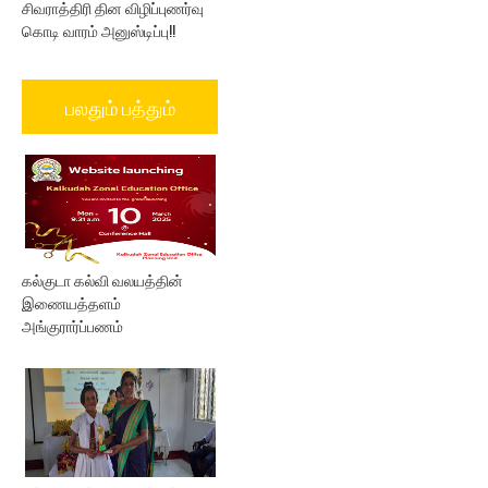
சிவராத்திரி தின விழிப்புணர்வு
கொடி வாரம் அனுஸ்டிப்பு!!
பலதும் பத்தும்
கல்குடா கல்வி வலயத்தின்
இணையத்தளம்
அங்குரார்ப்பணம்