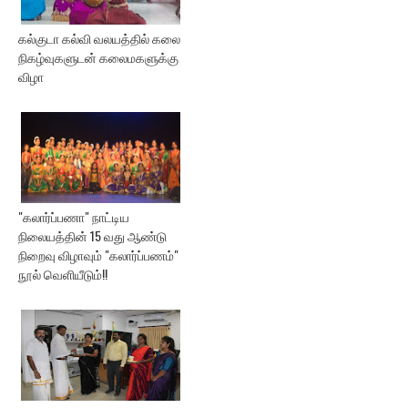
கல்குடா கல்வி வலயத்தில் கலை
நிகழ்வுகளுடன் கலைமகளுக்கு
விழா
"கலார்ப்பணா" நாட்டிய
நிலையத்தின் 15 வது ஆண்டு
நிறைவு விழாவும் "கலார்ப்பணம்"
நூல் வெளியீடும்!!