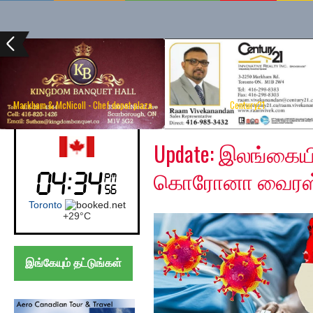
Markham & McNicoll - Chef depot plaza
Century21
Friday, June 12, 2020
Canada (Toronto)
Update: இலங்கையி
கொரோனா வைரஸ்
Toronto
+
29°
C
இங்கேயும் தட்டுங்கள்