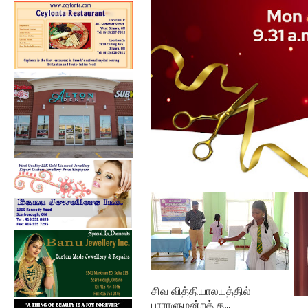
கல்குடா கல்வி வலயத்தின்
இணையத்தளம் ...
சிவ வித்தியாலயத்தில்
பாராளுமன்றத் த...