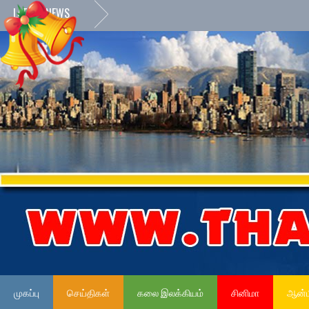
LATEST NEWS
முகப்பு
செய்திகள்
கலை இலக்கியம்
சினிமா
ஆன்ம