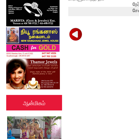
நே
சே
ஆன்மிகம்