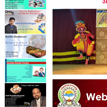
S
கல்குடா கல்வி வலயத்தின்
ஏற்பாட்டில...