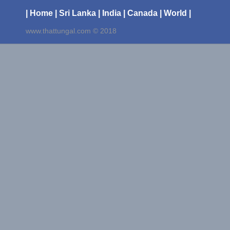
| Home
| Sri Lanka
| India
| Canada
| World |
www.thattungal.com © 2018