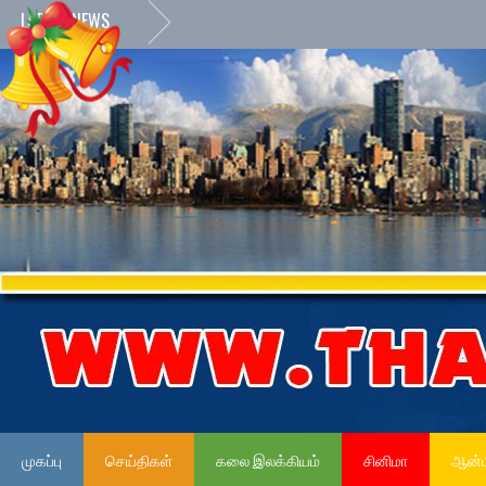
LATEST NEWS
முகப்பு
செய்திகள்
கலை இலக்கியம்
சினிமா
ஆன்ம