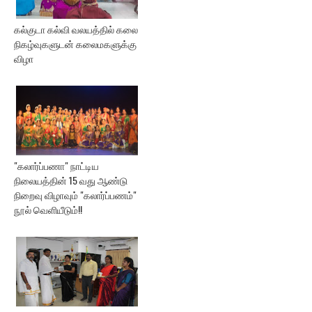
கல்குடா கல்வி வலயத்தில் கலை
நிகழ்வுகளுடன் கலைமகளுக்கு
விழா
"கலார்ப்பணா" நாட்டிய
நிலையத்தின் 15 வது ஆண்டு
நிறைவு விழாவும் "கலார்ப்பணம்"
நூல் வெளியீடும்!!