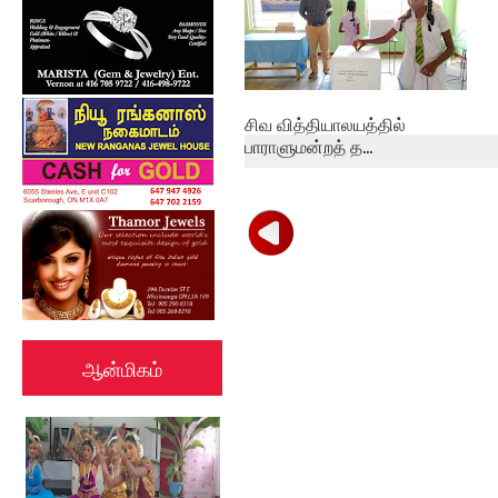
சிவ வித்தியாலயத்தில்
பாராளுமன்றத் த...
ஆன்மிகம்