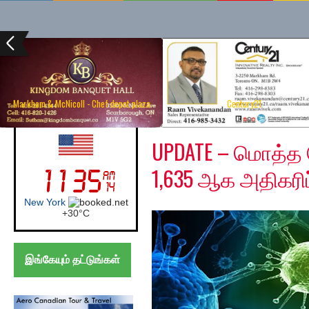
Markham & McNicoll - Chef depot plaza
Century21
Tuesday, June 2, 2020
UK (London)
UPDATE – மொத்
1,635 ஆக அதிகரிப
London
+
31°
C
இங்கேயும் தட்டுங்கள்