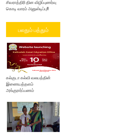
சிவராத்திரி தின விழிப்புணர்வு
கொடி வாரம் அனுஸ்டிப்பு!!
பலதும் பத்தும்
கல்குடா கல்வி வலயத்தின்
இணையத்தளம்
அங்குரார்ப்பணம்