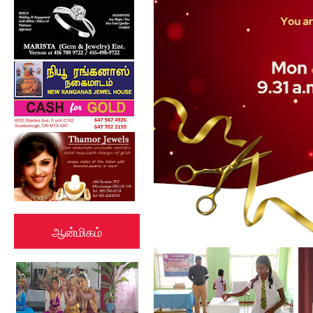
ஆன்மிகம்
கல்குடா கல்வி வலயத்தின்
இணையத்தளம் ...