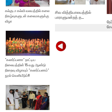
கல்குடா கல்வி வலயத்தில் கலை
சிவ வித்தியாலயத்தில்
நிகழ்வுகளுடன் கலைமகளுக்கு
பாராளுமன்றத் த...
விழா
நே
சே
"கலார்ப்பணா" நாட்டிய
நிலையத்தின் 15 வது ஆண்டு
நிறைவு விழாவும் "கலார்ப்பணம்"
நூல் வெளியீடும்!!