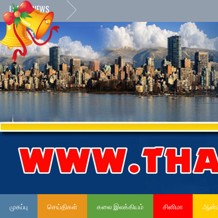
LATEST NEWS
முகப்பு
செய்திகள்
கலை இலக்கியம்
சினிமா
ஆன்ம