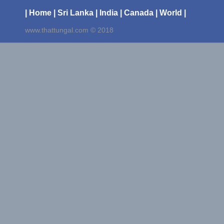
| Home
| Sri Lanka
| India
| Canada
| World |
www.thattungal.com © 2018