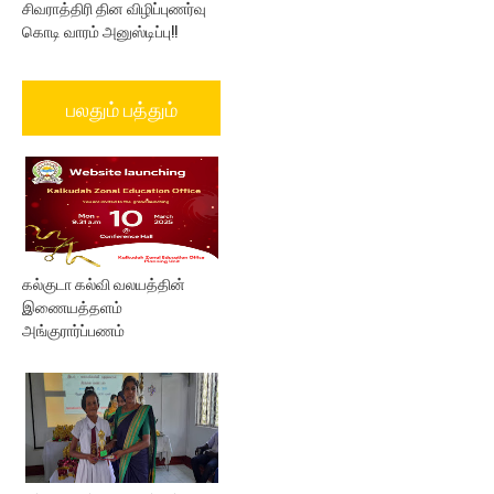
சிவராத்திரி தின விழிப்புணர்வு
கொடி வாரம் அனுஸ்டிப்பு!!
பலதும் பத்தும்
கல்குடா கல்வி வலயத்தின்
இணையத்தளம்
அங்குரார்ப்பணம்