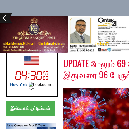
Markham & McNicoll - Chef depot plaza
Century21
Tuesday, May 26, 2020
UK (London)
UPDATE மேலும் 6
இதுவரை 96 பேர
London
+
26°
C
இங்கேயும் தட்டுங்கள்