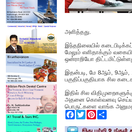
அளித்தது.
இந்தநிலையில் கடைபிடிக்கப
மேலும் எளிதாக்கும் வகைய
ஒன்ராறியோ திட்டமிட்டுள்ள
இதன்படி, மே 8ஆம், 9ஆம்,
பகுதிப்பகுதியாக சில கடைக
இதில் சில விதிமுறைகளுக்க
அதனை கொள்வனவு செய்யும் 
பொருட்களை வாங்க அனுமதிக
F
T
P
S
a
w
i
h
c
i
n
a
e
t
t
r
b
t
e
e