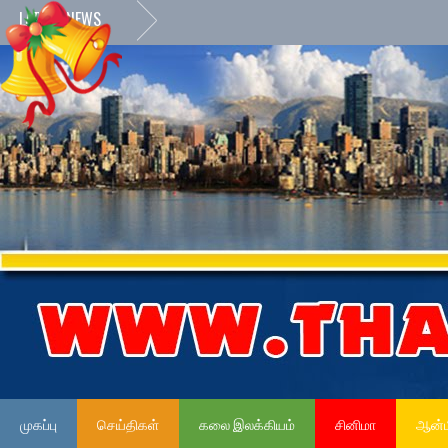
LATEST NEWS
முகப்பு
செய்திகள்
கலை இலக்கியம்
சினிமா
ஆன்ம