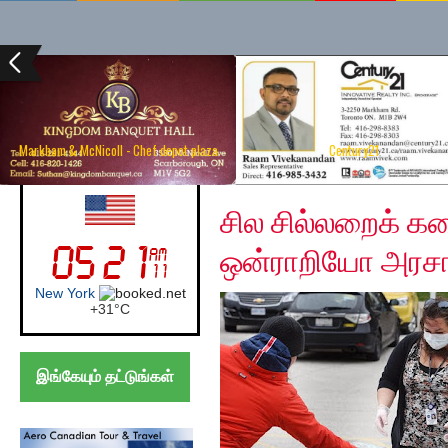
Markham & McNicoll - Chef depot plaza
Century21
Thursday, May 7, 2020
USA (Newyork)
சில சில்லறைக் க
ஒன்ராறியோ அரசா
New York
+
31°
C
இங்கேயும் தட்டுங்கள்