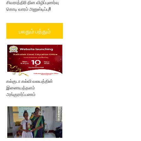
சிவராத்திரி தின விழிப்புணர்வு
கொடி வாரம் அனுஸ்டிப்பு!!
பலதும் பத்தும்
கல்குடா கல்வி வலயத்தின்
இணையத்தளம்
அங்குரார்ப்பணம்