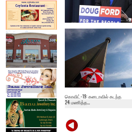
கொவிட்-19 தடுப்பூசி:
ஒன்றாரியோவுக்க...
கொவிட்-19: கனடாவில் கடந்த
24 மணித்த...