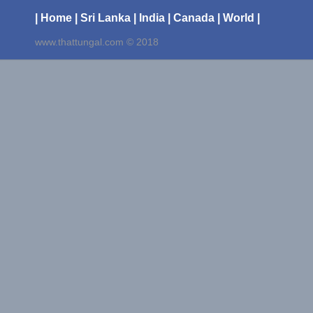
| Home
| Sri Lanka
| India
| Canada
| World |
www.thattungal.com © 2018