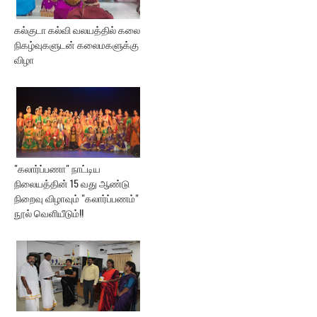
கல்குடா கல்வி வலயத்தில் கலை
நிகழ்வுகளுடன் கலைமகளுக்கு
விழா
"கலார்ப்பணா" நாட்டிய
நிலையத்தின் 15 வது ஆண்டு
நிறைவு விழாவும் "கலார்ப்பணம்"
நூல் வெளியீடும்!!