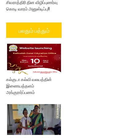
சிவராத்திரி தின விழிப்புணர்வு
கொடி வாரம் அனுஸ்டிப்பு!!
பலதும் பத்தும்
கல்குடா கல்வி வலயத்தின்
இணையத்தளம்
அங்குரார்ப்பணம்