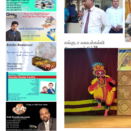
கல்குடா வலயக்கல்வி
அலுவலகத்தில்78 ...
ஓய
அபி