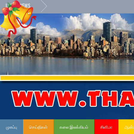
LATEST NEWS
முகப்பு
செய்திகள்
கலை இலக்கியம்
சினிமா
ஆன்ம