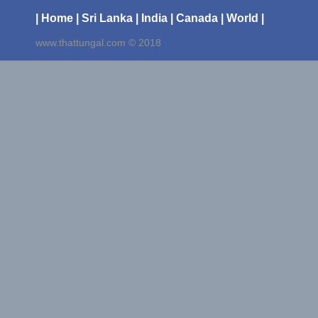
| Home
| Sri Lanka
| India
| Canada
| World |
www.thattungal.com © 2018