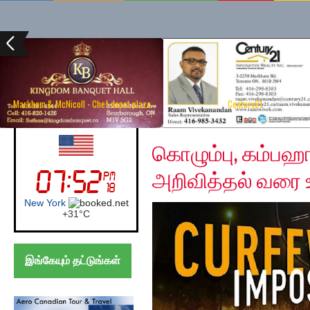
Markham & McNicoll - Chef depot plaza
Century21
Monday, May 11, 2020
UK (London)
கொழும்பு, கம்பஹா
அறிவித்தல் வரை ஊர
London
+
27°
C
இங்கேயும் தட்டுங்கள்