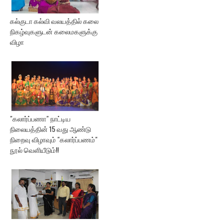
கல்குடா கல்வி வலயத்தில் கலை
நிகழ்வுகளுடன் கலைமகளுக்கு
விழா
"கலார்ப்பணா" நாட்டிய
நிலையத்தின் 15 வது ஆண்டு
நிறைவு விழாவும் "கலார்ப்பணம்"
நூல் வெளியீடும்!!