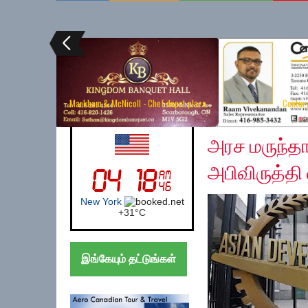
Markham & McNicoll - Chef depot plaza
Centur
Thursday, May 7, 202
UK (London)
அரச மருந்தா
அபிவிருத்தி
London
+
21°
C
இங்கேயும் தட்டுங்கள்