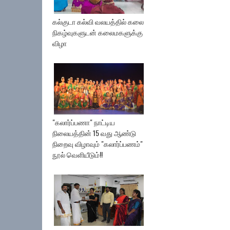
கல்குடா கல்வி வலயத்தில் கலை
நிகழ்வுகளுடன் கலைமகளுக்கு
விழா
"கலார்ப்பணா" நாட்டிய
நிலையத்தின் 15 வது ஆண்டு
நிறைவு விழாவும் "கலார்ப்பணம்"
நூல் வெளியீடும்!!