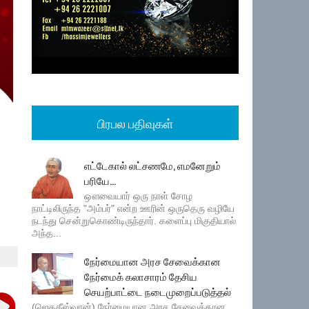
பிரபல பதிவுகள்
எட்டேகால் லட்சணமே, எமனேறும்
பரியே...
ஔவையார் ஒரு நாள் சோழ
நாட்டிலிருந்த "அம்பர்" என்ற ஊரின் ஒருதெரு வழியே
நடந்து சென்றுகொண்டிருந்தார். களைப்பு மிகுதியால்
அந்த...
நேர்மையான அரச சேவைக்கான
நேர்மைக் கலாசாரம் தேசிய
செயற்பாட்டை நடைமுறைப்படுத்தல்
(ஜெகதீஸ்வரன்) நேர்மையான அரச சேவைக்கான