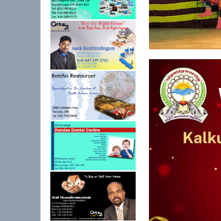
கல்குடா கல்வி வலயத்
ஏற்பாட்டில...