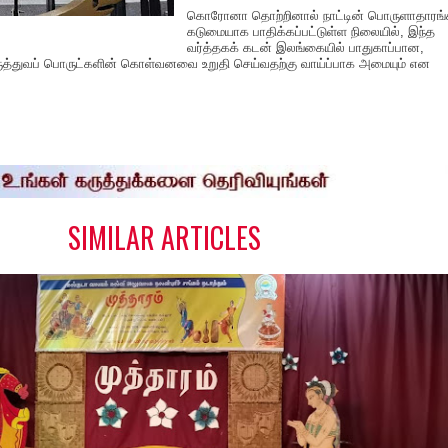
கொரோனா தொற்றினால் நாட்டின் பொருளாதாரங்
கடுமையாக பாதிக்கப்பட்டுள்ள நிலையில், இந்த
வர்த்தகக் கடன் இலங்கையில் பாதுகாப்பான,
மருத்துவப் பொருட்களின் கொள்வனவை உறுதி செய்வதற்கு வாய்ப்பாக அமையும் என
S
h
a
e
SIMILAR ARTICLES