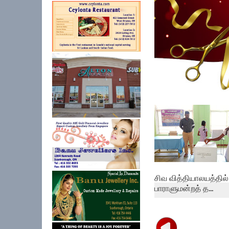
கல்குடா கல்வி வலயத்
இணையத்தளம் ...
சிவ வித்தியாலயத்தில்
பாராளுமன்றத் த...