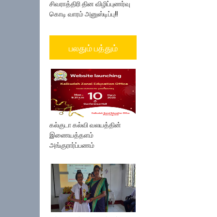
சிவராத்திரி தின விழிப்புணர்வு
கொடி வாரம் அனுஸ்டிப்பு!!
பலதும் பத்தும்
கல்குடா கல்வி வலயத்தின்
இணையத்தளம்
அங்குரார்ப்பணம்