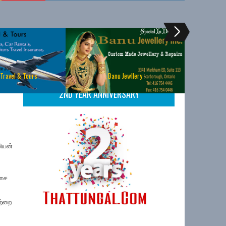
 Travel & Tours
Banu Jewllery
2ND YEAR ANNIVERSARY
லியன்
்சை
ற்றை