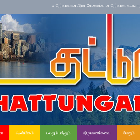
»
நேர்மையான அரச சேவைக்கான நேர்மைக் கலாசாரம் தேசிய செய
மா
ஆன்மிகம்
பலதும் பத்தும்
திருமணசேவை
மேலும்