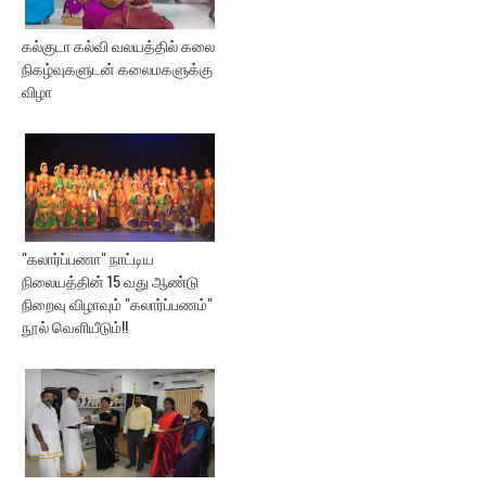
கல்குடா கல்வி வலயத்தில் கலை
நிகழ்வுகளுடன் கலைமகளுக்கு
விழா
"கலார்ப்பணா" நாட்டிய
நிலையத்தின் 15 வது ஆண்டு
நிறைவு விழாவும் "கலார்ப்பணம்"
நூல் வெளியீடும்!!