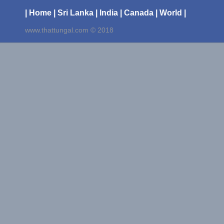
| Home
| Sri Lanka
| India
| Canada
| World |
www.thattungal.com © 2018