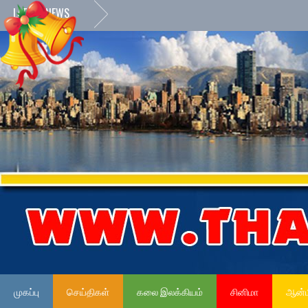
LATEST NEWS
முகப்பு
செய்திகள்
கலை இலக்கியம்
சினிமா
ஆன்ம