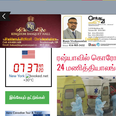
Markham & McNicoll - Chef depot plaza
Century21
Friday, May 1, 2020
UK (London)
ரஷ்யாவில் கொரோ
24 மணித்தியாலங்கள
London
+
24°
C
இங்கேயும் தட்டுங்கள்