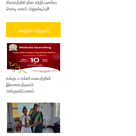
சிவராத்திரி தின விழிப்புணர்வு
கொடி வாரம் அனுஸ்டிப்பு!!
பலதும் பத்தும்
கல்குடா கல்வி வலயத்தின்
இணையத்தளம்
அங்குரார்ப்பணம்