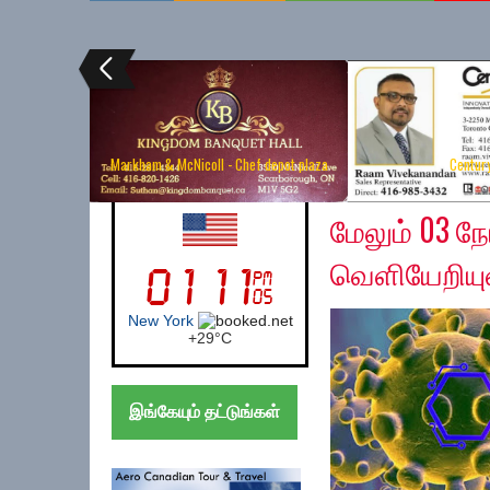
Markham & McNicoll - Chef depot plaza
Centur
Wednesday, May 6, 2
UK (London)
மேலும் 03 
வெளியேறியு
London
+
28°
C
இங்கேயும் தட்டுங்கள்