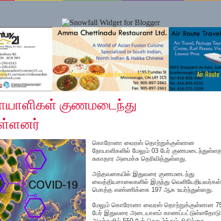
y21
Amma Chettinadu Restaurant Ltd
Air Route
020
நோயாளிகள் குணமடைந்து
ள்ளனர்
கொரோனா வைரஸ் தொற்றுக்குள்ளான
நோயாளிகளில் மேலும் 03 பேர் குணமடைந்துள்ள
சுகாதார அமைச்சு தெரிவித்துள்ளது.
அந்தவகையில் இதுவரை குணமடைந்து
வைத்தியசாலைகளில் இருந்து வெளியேறியவர்கள்
மொத்த எண்ணிக்கை 197 ஆக உயர்ந்துள்ளது.
மேலும் கொரோனா வைரஸ் தொற்றுக்குள்ளான 7
பேர் இதுவரை அடையாளம் காணப்பட்டுள்ளதோடு
அவர்களில் 550 பேர் தொடர்ந்தும் சிகிச்சை