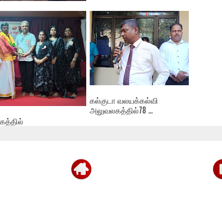
ை
கல்குடா வலயக்கல்வி
அலுவலகத்தில்78 ...
த்தில்