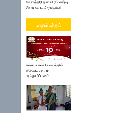
சிவராத்திரி தின விழிப்புணர்வு
கொடி வாரம் அனுஸ்டிப்பு!!
பலதும் பத்தும்
கல்குடா கல்வி வலயத்தின்
இணையத்தளம்
அங்குரார்ப்பணம்