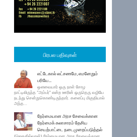
பிரபல பதிவுகள்
எட்டேகால் லட்சணமே, எமனேறும்
பரியே...
ஔவையார் ஒரு நாள் சோழ
நாட்டிலிருந்த "அம்பர்" என்ற ஊரின் ஒருதெரு வழியே
நடந்து சென்றுகொண்டிருந்தார். களைப்பு மிகுதியால்
அந்த...
நேர்மையான அரச சேவைக்கான
நேர்மைக் கலாசாரம் தேசிய
செயற்பாட்டை நடைமுறைப்படுத்தல்
(ஜெகதீஸ்வரன்) நேர்மையான அரச சேவைக்கான