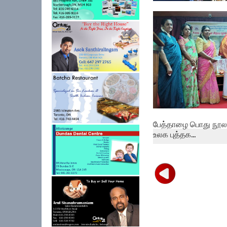
தமிழ் சிங்கள சித்திர
புதுவருட கலை...
பேத்தாழை பொது நூலக
உலக புத்தக...