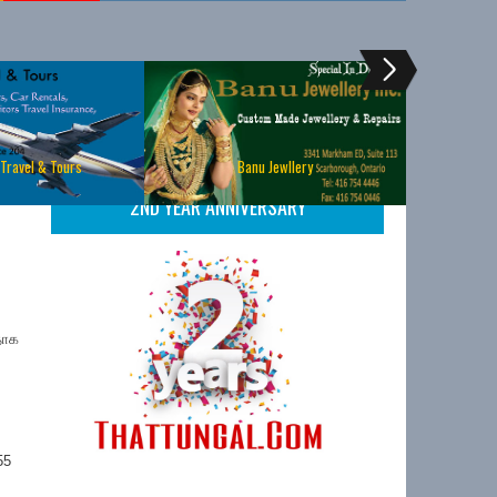
 Travel & Tours
Banu Jewllery
2ND YEAR ANNIVERSARY
தாக
55