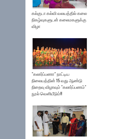
கல்குடா கல்வி வலயத்தில் கலை
நிகழ்வுகளுடன் கலைமகளுக்கு
விழா
"கலார்ப்பணா" நாட்டிய
நிலையத்தின் 15 வது ஆண்டு
நிறைவு விழாவும் "கலார்ப்பணம்"
நூல் வெளியீடும்!!