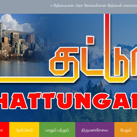
»
நேர்மையான அரச சேவைக்கான நேர்மைக் கலாசாரம் தேசிய செய
மா
ஆன்மிகம்
பலதும் பத்தும்
திருமணசேவை
மேலும்