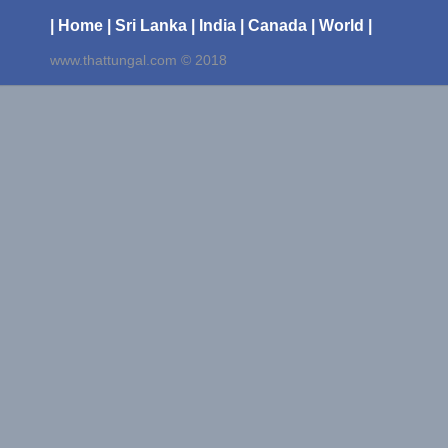
| Home
| Sri Lanka
| India
| Canada
| World |
www.thattungal.com © 2018