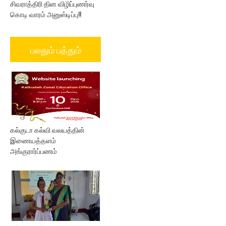
சிவராத்திரி தின விழிப்புணர்வு
கொடி வாரம் அனுஸ்டிப்பு!!
பலதும் பத்தும்
கல்குடா கல்வி வலயத்தின்
இணையத்தளம்
அங்குரார்ப்பணம்