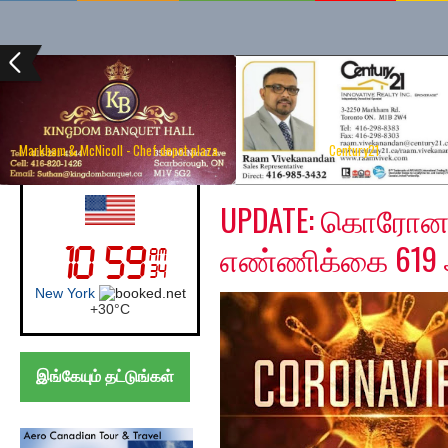
Markham & McNicoll - Chef depot plaza
Century21
Tuesday, April 28, 202
UK (London)
UPDATE: கொரோன
எண்ணிக்கை 619 
London
+
29°
C
இங்கேயும் தட்டுங்கள்