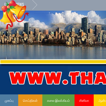
LATEST NEWS
முகப்பு
செய்திகள்
கலை இலக்கியம்
சினிமா
ஆன்ம