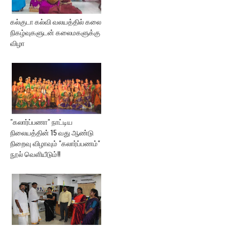
கல்குடா கல்வி வலயத்தில் கலை
நிகழ்வுகளுடன் கலைமகளுக்கு
விழா
"கலார்ப்பணா" நாட்டிய
நிலையத்தின் 15 வது ஆண்டு
நிறைவு விழாவும் "கலார்ப்பணம்"
நூல் வெளியீடும்!!