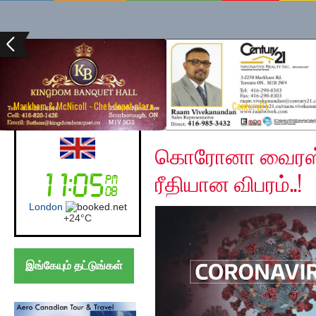
Markham & McNicoll - Chef depot plaza
Century21
Monday, April 20, 202
Australia (Sydney)
கொரோனா வைரஸ் த
ரீதியான விபரம்..!
Sydney
+
18°
C
இங்கேயும் தட்டுங்கள்