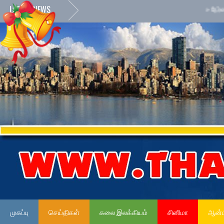
LATEST NEWS
»
நேர்மையான 
முகப்பு
செய்திகள்
கலை இலக்கியம்
சினிமா
ஆன்ம