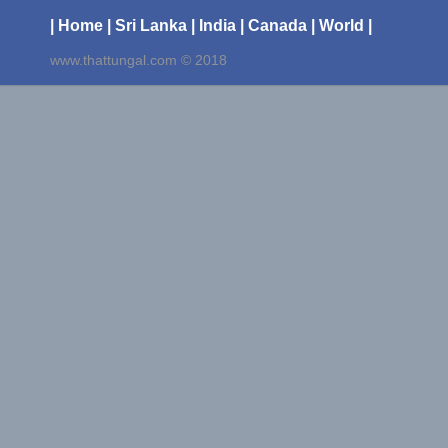
| Home
| Sri Lanka
| India
| Canada
| World |
www.thattungal.com © 2018