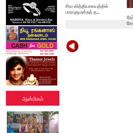
சிவ வித்தியாலயத்தில்
பாராளுமன்றத் த...
நே
சே
ஆன்மிகம்