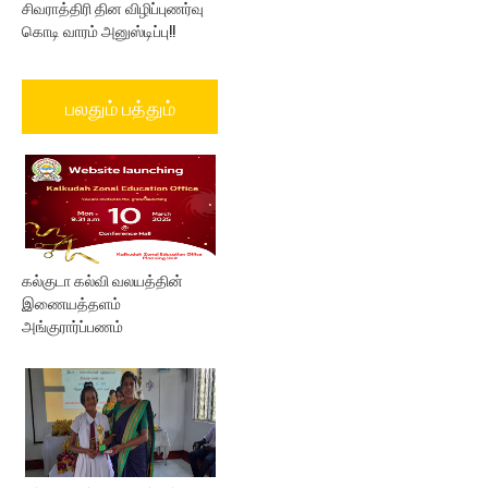
சிவராத்திரி தின விழிப்புணர்வு
கொடி வாரம் அனுஸ்டிப்பு!!
பலதும் பத்தும்
கல்குடா கல்வி வலயத்தின்
இணையத்தளம்
அங்குரார்ப்பணம்