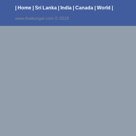
| Home
| Sri Lanka
| India
| Canada
| World |
www.thattungal.com © 2018