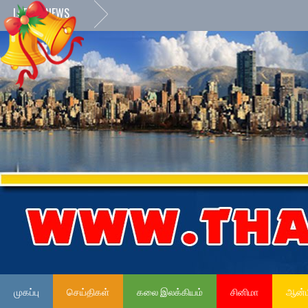
LATEST NEWS
முகப்பு
செய்திகள்
கலை இலக்கியம்
சினிமா
ஆன்ம