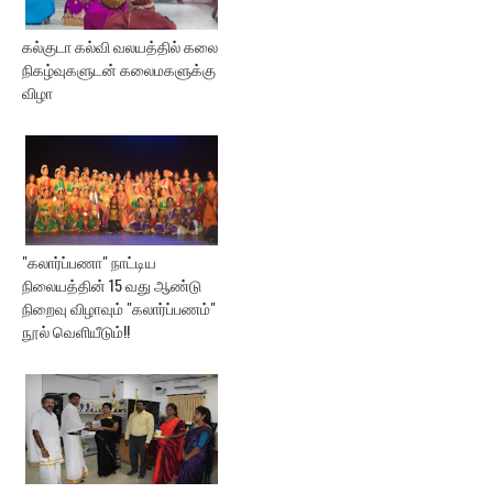
கல்குடா கல்வி வலயத்தில் கலை
நிகழ்வுகளுடன் கலைமகளுக்கு
விழா
"கலார்ப்பணா" நாட்டிய
நிலையத்தின் 15 வது ஆண்டு
நிறைவு விழாவும் "கலார்ப்பணம்"
நூல் வெளியீடும்!!