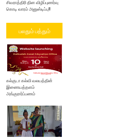
சிவராத்திரி தின விழிப்புணர்வு
கொடி வாரம் அனுஸ்டிப்பு!!
பலதும் பத்தும்
கல்குடா கல்வி வலயத்தின்
இணையத்தளம்
அங்குரார்ப்பணம்