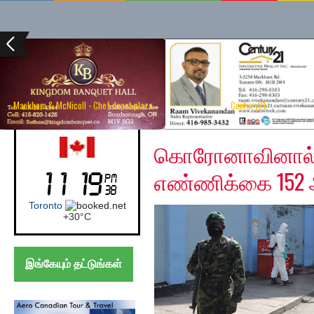
Markham & McNicoll - Chef depot plaza
Century21
Friday, April 3, 2020
Canada (Toronto)
கொரோனாவினால் ப
எண்ணிக்கை 152 ஆ
Toronto
+
30°
C
இங்கேயும் தட்டுங்கள்