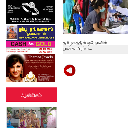
தமிழகத்தில் ஒரேநாளில்
நான்காயிரம் ப...
ஆன்மிகம்