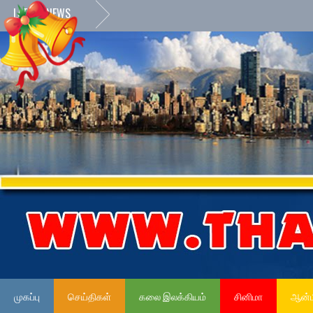
LATEST NEWS
முகப்பு
செய்திகள்
கலை இலக்கியம்
சினிமா
ஆன்ம