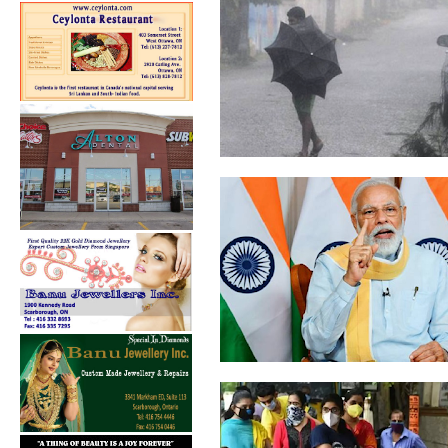
தமிழகத்தில் 24 மணிநேரத்தில்
கனமழைக்...
கொரோனா பற்றிய
விழிப்புணர்வு பரவலாக ...