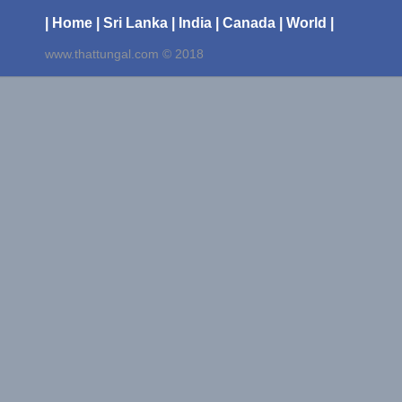
| Home
| Sri Lanka
| India
| Canada
| World |
www.thattungal.com © 2018