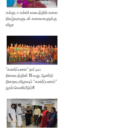
கல்குடா கல்வி வலயத்தில் கலை
நிகழ்வுகளுடன் கலைமகளுக்கு
விழா
"கலார்ப்பணா" நாட்டிய
நிலையத்தின் 15 வது ஆண்டு
நிறைவு விழாவும் "கலார்ப்பணம்"
நூல் வெளியீடும்!!