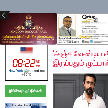
Markham & McNicoll - Chef depot plaza
Century21
Tuesday, March 24, 20
UK (London)
‘அஞ்ச வேண்டிய வ
இருப்பதும் முட்டா
London
+
24°
C
இங்கேயும் தட்டுங்கள்