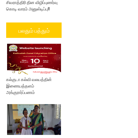
சிவராத்திரி தின விழிப்புணர்வு
கொடி வாரம் அனுஸ்டிப்பு!!
பலதும் பத்தும்
கல்குடா கல்வி வலயத்தின்
இணையத்தளம்
அங்குரார்ப்பணம்