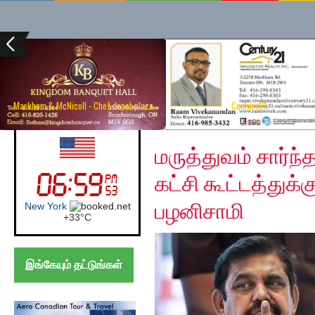
Markham & McNicoll - Chef depot plaza
Century21
Tuesday, March 31, 20
UK (London)
மருத்துவம் சார்ந
கட்சி கூட்டத்துக
பழனிசாமி
London
+
24°
C
இங்கேயும் தட்டுங்கள்