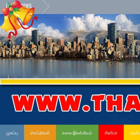
LATEST NEWS
முகப்பு
செய்திகள்
கலை இலக்கியம்
சினிமா
ஆன்ம