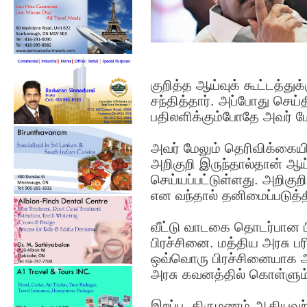
குறித்த ஆய்வுக் கூட்டத்து
சந்தித்தார். அப்போது செய
பதிலளிக்கும்போதே அவர் ம
அவர் மேலும் தெரிவிக்கையில
அறிகுறி இருந்தால்தான் ஆய
செய்யப்பட்டுள்ளது. அறிகு
என வந்தால் தனிமைப்படுத்த
வீட்டு வாடகை தொடர்பான ப
பிரச்சினை. மத்திய அரசு பரி
ஒவ்வொரு பிரச்சினையாக அரச
அரசு கவனத்தில் கொள்ளும
இறப்பு, திருமணம் ஆகியவற்