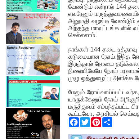
வேண்டும் என்றால் 144 தடை
எவரேனும் மருத்துவமனையில்
அனுமதி வழங்க வேண்டும் என
அந்தந்த மாவட்டங்க ளில் வ
செல்லலாம்.
நாங்கள் 144 தடை உத்தரவு 
கடுமையான நோய்.இந்த நோய
இருந்தால் நோயை தடுக்கலாம
நிலையிலேயே நோய் பரவாமல் 
முழு ஒத்துழைப்பு அளிக்க வ
மேலும் நோய்வாய்ப்பட்டவர்க
யாருக்கேனும் நோய் அறிகுற
மருத்துவம் சம்பந்தப்பட்ட ப
கூட்டவோ, அரசியல் செய்வ
F
T
P
S
a
w
i
h
c
i
n
a
e
t
t
r