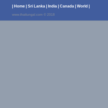
| Home
| Sri Lanka
| India
| Canada
| World |
www.thattungal.com © 2018