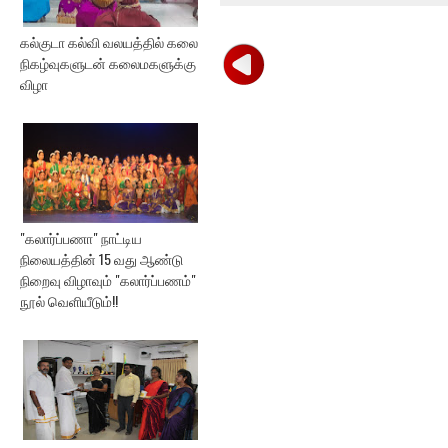
கல்குடா கல்வி வலயத்தில் கலை
நிகழ்வுகளுடன் கலைமகளுக்கு
விழா
"கலார்ப்பணா" நாட்டிய
நிலையத்தின் 15 வது ஆண்டு
நிறைவு விழாவும் "கலார்ப்பணம்"
நூல் வெளியீடும்!!