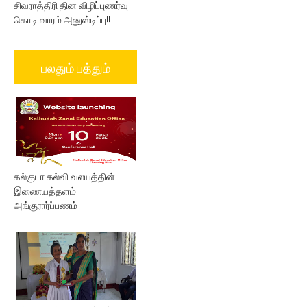
சிவராத்திரி தின விழிப்புணர்வு
கொடி வாரம் அனுஸ்டிப்பு!!
பலதும் பத்தும்
கல்குடா கல்வி வலயத்தின்
இணையத்தளம்
அங்குரார்ப்பணம்