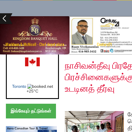
Markham & McNicoll - Chef depot plaza
Century21
Wednesday, February 
Canada (Toronto)
நாசிவன்தீவு பிரத
பிரச்சினைகளுக்க
உடடினத் தீர்வு
Toronto
+
25°
C
இங்கேயும் தட்டுங்கள்
க
ச
த