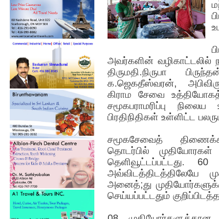
ம
ப
உ
ப
அவர்களின் வழிகாட்டலில் 
திருமதி.நிருபா பிரு
க.ஜெகதீஸ்வரன், அபிவிரு
கிராம சேவை உத்தியோகத்
சமூகபராமரிப்பு நிலைய 
பிரதிநிதிகள் உள்ளிட்ட பல
சமூகசேவைத் திணைக்க
தொடர்பில் முதியோரகள் 
தெளிவூட்டப்பட்டது. 60
அவ்விடத்திடத்திலேயே 
அனைத்;து முதியோர்களுக்
செய்யப்பட்டதும் குறிப்பிடத்
08 முதியோர்களுக்கான