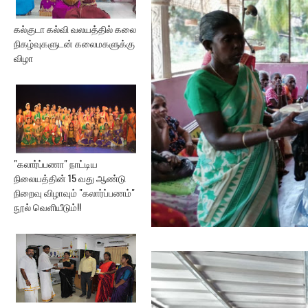
கல்குடா கல்வி வலயத்தில் கலை
நிகழ்வுகளுடன் கலைமகளுக்கு
விழா
"கலார்ப்பணா" நாட்டிய
நிலையத்தின் 15 வது ஆண்டு
நிறைவு விழாவும் "கலார்ப்பணம்"
நூல் வெளியீடும்!!