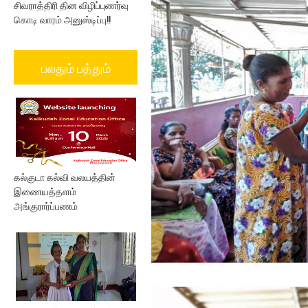
சிவராத்திரி தின விழிப்புணர்வு
கொடி வாரம் அனுஸ்டிப்பு!!
பலதும் பத்தும்
கல்குடா கல்வி வலயத்தின்
இணையத்தளம்
அங்குரார்ப்பணம்