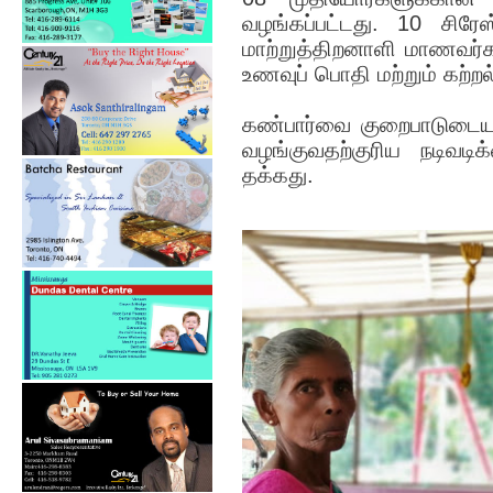
வழங்கப்பட்டது. 10 சிரே
மாற்றுத்திறனாளி மாணவர்க
உணவுப் பொதி மற்றும் கற்ற
கண்பார்வை குறைபாடுடையவ
வழங்குவதற்குரிய நடிவடிக
தக்கது.