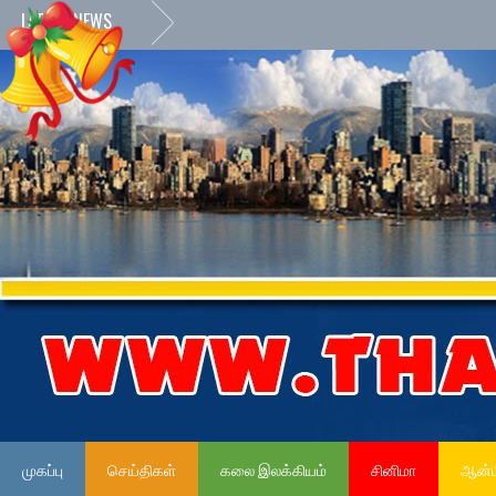
LATEST NEWS
முகப்பு
செய்திகள்
கலை இலக்கியம்
சினிமா
ஆன்ம