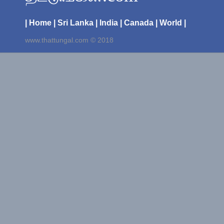
| Home
| Sri Lanka
| India
| Canada
| World |
www.thattungal.com © 2018