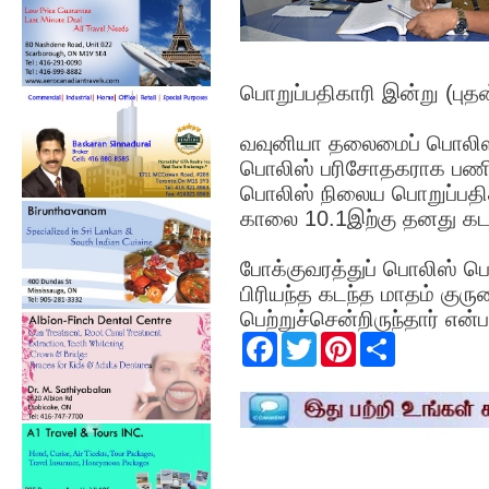
பொறுப்பதிகாரி இன்று (பு
வவுனியா தலைமைப் பொலிஸ் 
பொலிஸ் பரிசோதகராக பணிய
பொலிஸ் நிலைய பொறுப்பதிக
காலை 10.1இற்கு தனது கட
போக்குவரத்துப் பொலிஸ் 
பிரியந்த கடந்த மாதம் குரு
பெற்றுச்சென்றிருந்தார் என்ப
F
T
P
S
a
w
i
h
c
i
n
a
e
t
t
r
b
t
e
e
o
e
r
o
r
e
k
s
t