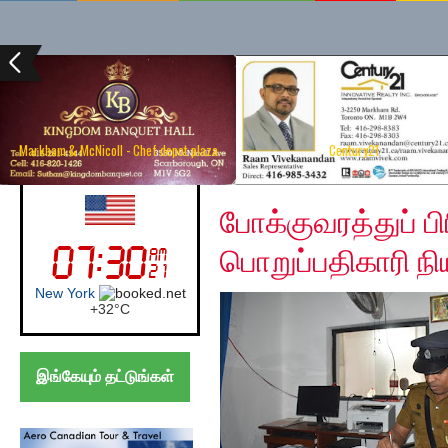
Markham & McNicoll - Chef depot plaza
Century21
Thursday, January 9, 
UK (London)
போக்குவரத்துப் பி
பொறுப்பதிகாரி ந
London
+
24°
C
இங்கேயும் தட்டுங்கள்