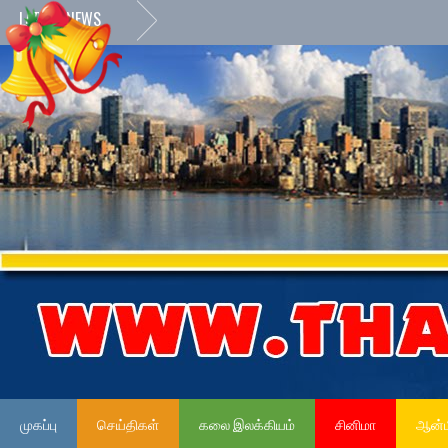
LATEST NEWS
முகப்பு
செய்திகள்
கலை இலக்கியம்
சினிமா
ஆன்ம