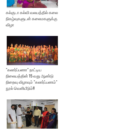
கல்குடா கல்வி வலயத்தில் கலை
நிகழ்வுகளுடன் கலைமகளுக்கு
விழா
"கலார்ப்பணா" நாட்டிய
நிலையத்தின் 15 வது ஆண்டு
நிறைவு விழாவும் "கலார்ப்பணம்"
நூல் வெளியீடும்!!