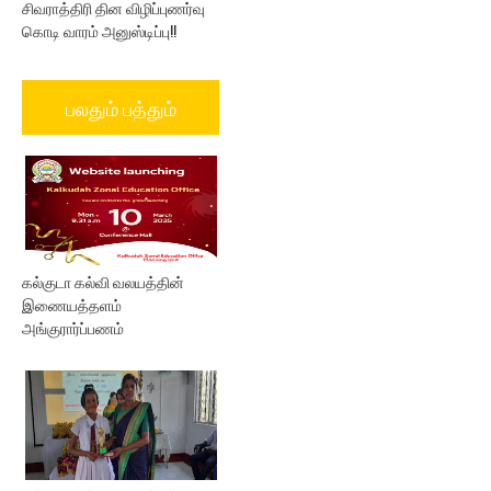
சிவராத்திரி தின விழிப்புணர்வு
கொடி வாரம் அனுஸ்டிப்பு!!
பலதும் பத்தும்
கல்குடா கல்வி வலயத்தின்
இணையத்தளம்
அங்குரார்ப்பணம்