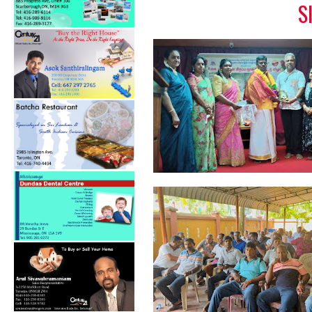
S
பேத்தாழை பொது நூலகத்தில்
உலக புத்தக...