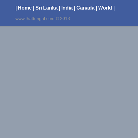
| Home
| Sri Lanka
| India
| Canada
| World |
www.thattungal.com © 2018