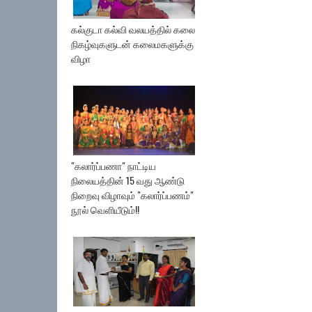
கல்குடா கல்வி வலயத்தில் கலை
நிகழ்வுகளுடன் கலைமகளுக்கு
விழா
"கலார்ப்பணா" நாட்டிய
நிலையத்தின் 15 வது ஆண்டு
நிறைவு விழாவும் "கலார்ப்பணம்"
நூல் வெளியீடும்!!