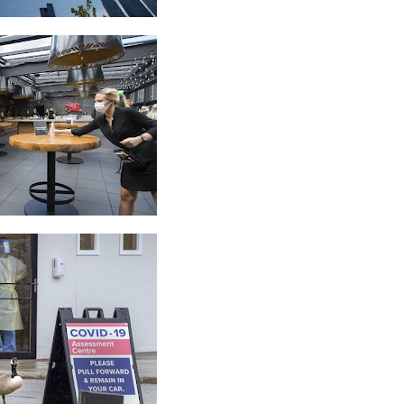
 கடந்த
உள்ள