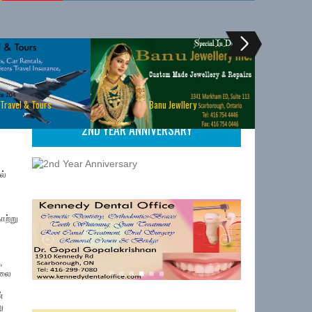
 Travel & Tours
Banu Jewllery
2ND YEAR ANNIVERSARY
ல்
ாற்று
,
ிலை
்
ு