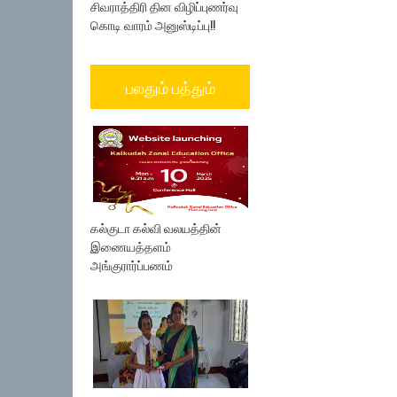
சிவராத்திரி தின விழிப்புணர்வு
கொடி வாரம் அனுஸ்டிப்பு!!
பலதும் பத்தும்
கல்குடா கல்வி வலயத்தின்
இணையத்தளம்
அங்குரார்ப்பணம்