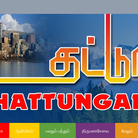
»
ந
மா
ஆன்மிகம்
பலதும் பத்தும்
திருமணசேவை
மேலும்