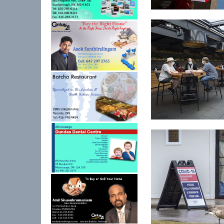
கொவிட்-19: கனடாவில்
24 மணித்த...
நகரத்திற்கு வெளியே 
வாடிக்கையாள...