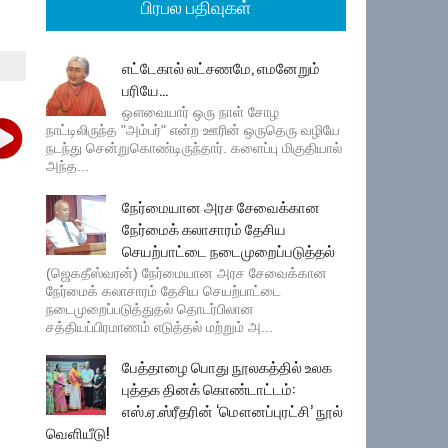
பிரபல பதிவுகள்
எட்டேகால் லட்சணமே, எமனேறும்
பரியே...
ஔவையார் ஒரு நாள் சோழ
நாட்டிலிருந்த "அம்பர்" என்ற ஊரின் ஒருதெரு வழியே
நடந்து சென்றுகொண்டிருந்தார். களைப்பு மிகுதியால்
அந்த...
நேர்மையான அரச சேவைக்கான
நேர்மைக் கலாசாரம் தேசிய
செயற்பாட்டை நடைமுறைப்படுத்தல்
(ஜெகதீஸ்வரன்) நேர்மையான அரச சேவைக்கான
நேர்மைக் கலாசாரம் தேசிய செயற்பாட்டை
நடைமுறைப்படுத்துதல் தொடர்பிலான
சத்தியப்பிரமாணம் எடுத்தல் மற்றும் அ...
பேத்தாழை பொது நூலகத்தில் உலக
புத்தக தினக் கொண்டாட்டம்:
எஸ்.ஏ.ஸ்ரீதரின் ‘மௌனப்புரட்சி’ நூல்
வெளியீடு!