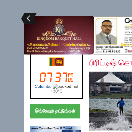
Markham & McNicoll - Chef depot plaza
Centur
Friday, January 3, 20
Canada (Toronto)
பிரிட்டிஷ் க
Toronto
+
29°
C
இங்கேயும் தட்டுங்கள்