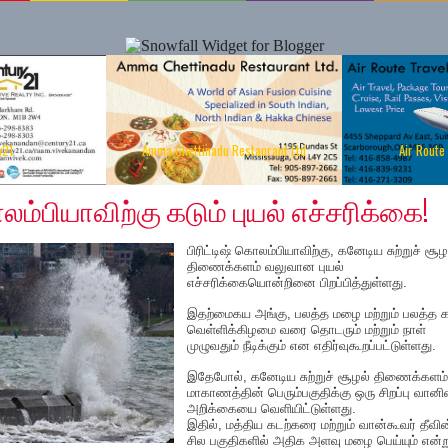
y21
Amma Chettinadu Restaurant Ltd
Air Route
20
ொலம்பியாவிற்கு கடும் புயல் எச்சரிக்கை!
பிரிட்டிஷ் கொலம்பியாவிற்கு, கனேடிய சுற்றுச் சூழ
திணைக்களம் வலுவான புயல்
எச்சரிக்கையொன்றினை பிறப்பித்துள்ளது.
இதற்மைகய அங்கு, பலத்த மழை மற்றும் பலத்த க
வெள்ளிக்கிழமை வரை தொடரும் மற்றும் நாள்
முழுவதும் நீடிக்கும் என எதிர்வுகூறப்பட்டுள்ளது.
இதேபோல், கனேடிய சுற்றுச் சூழல் திணைக்களம்
மாகாணத்தின் பெரும்பகுதிக்கு ஒரு சிறப்பு வான
அறிக்கையை வெளியிட்டுள்ளது.
இதில், மத்திய கடற்கரை மற்றும் வான்கூவர் தீவின
சில பகுதிகளில் அதிக அளவு மழை பெய்யும் என்ற