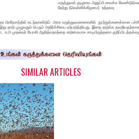
மருத்துவக் குழுவை அனுப்பி வைக்க வேண்டும
நேற்று (வெள்ளிக்கிழமை) உத்தரவு
த்தர பிரதேசத்தில் கடந்தாண்டும் அரசு மருத்துவமனைகளில் நூற்றுக்கணக்கான பச்ச
து நாடு முழுவதும் பெரும் அதிர்ச்சியை ஏற்படுத்தியது. இதை தடுக்க தவறியதற்கா
கள், உ.பி முதல்வர் யோகி ஆதித்யநாத்தை கடுமையாக சாடியிருந்தமை குறிப்பிடத்தக்கத
S
h
a
e
SIMILAR ARTICLES