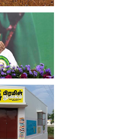
குதலால்
்தான்