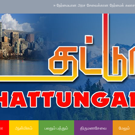
»
நேர்மையான அரச சேவைக்கான நேர்மைக் கலாசாரம் தேசிய 
மா
ஆன்மிகம்
பலதும் பத்தும்
திருமணசேவை
மேலும்