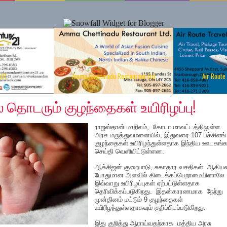
y21
Amma Chettinadu Restaurant Ltd
Air Route
020
 தொடரும் குழந்தைகள் உயிரிழப்பு!
ராஜஸ்தான் மாநிலம், கோடா மாவட்டத்திலுள்ள
அரச மருத்துவமனையில், இதுவரை 107 பச்சிளங்
குழந்தைகள் உயிரிழந்துள்ளதாக இந்திய ஊடகங்க
செய்தி வெளியிட்டுள்ளன.
ஆக்சிஜன் குறைபாடு, சுகாதார வசதிகள் ஆகி
போதுமான அளவில் கிடைக்கப்பெறாமையினாலே
இவ்வாறு உயிரிழப்புகள் ஏற்பட்டுள்ளதாக
தெரிவிக்கப்படுகிறது. இதன்காரணமாக நேற்று
முன்தினம் மட்டும் 9 குழந்தைகள்
உயிரிழந்துள்ளதாகவும் குறிப்பிடப்படுகிறது.
இது குறித்து ஆராய்வதற்காக மத்திய அரசு