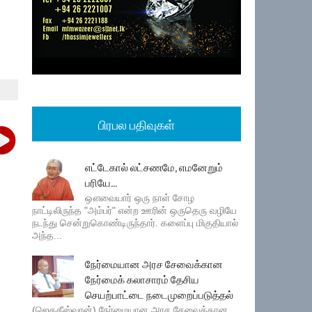
பிரபல பதிவுகள்
எட்டேகால் லட்சணமே, எமனேறும்
பரியே...
ஔவையார் ஒரு நாள் சோழ
நாட்டிலிருந்த "அம்பர்" என்ற ஊரின் ஒருதெரு வழியே
நடந்து சென்றுகொண்டிருந்தார். களைப்பு மிகுதியால்
அந்த...
நேர்மையான அரச சேவைக்கான
நேர்மைக் கலாசாரம் தேசிய
செயற்பாட்டை நடைமுறைப்படுத்தல்
(ஜெகதீஸ்வரன்) நேர்மையான அரச சேவைக்கான