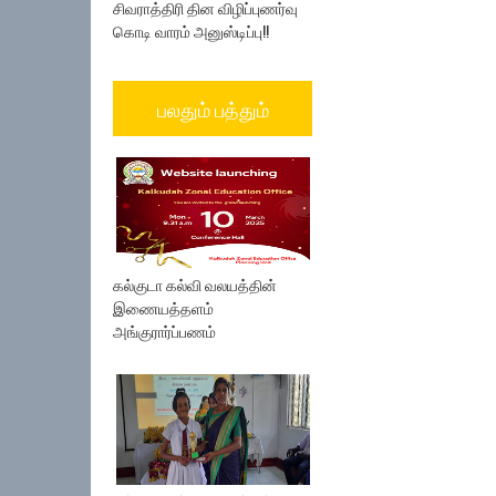
சிவராத்திரி தின விழிப்புணர்வு
கொடி வாரம் அனுஸ்டிப்பு!!
பலதும் பத்தும்
கல்குடா கல்வி வலயத்தின்
இணையத்தளம்
அங்குரார்ப்பணம்