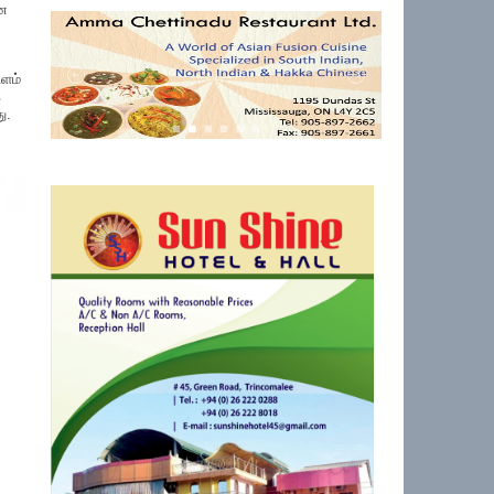
ென
ிளம்
க
ு.