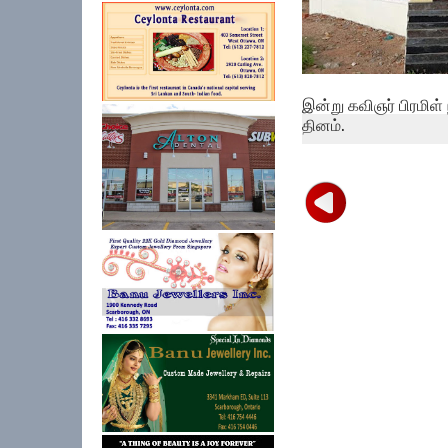
இன்று கவிஞர் பிரமிள
தினம்.