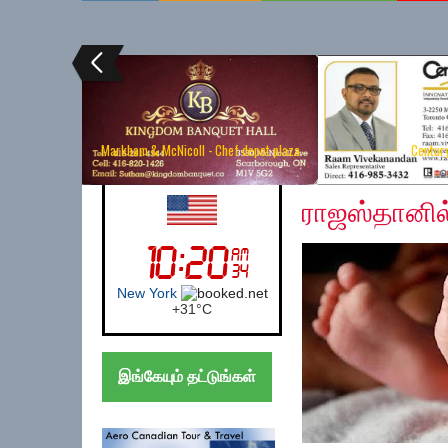
Markham & McNicoll - Chef depot plaza
Centur
Sunday, January 5, 2
UK (London)
ராஜஸ்தானில்
London
+
27°
C
இங்கேயும் தட்டுங்கள்