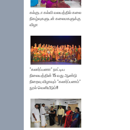
கல்குடா கல்வி வலயத்தில் கலை
நிகழ்வுகளுடன் கலைமகளுக்கு
விழா
"கலார்ப்பணா" நாட்டிய
நிலையத்தின் 15 வது ஆண்டு
நிறைவு விழாவும் "கலார்ப்பணம்"
நூல் வெளியீடும்!!