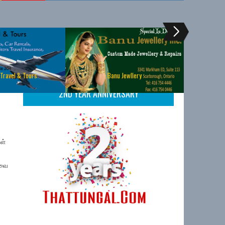
 Travel & Tours
Banu Jewllery
2ND YEAR ANNIVERSARY
ள்
யவை